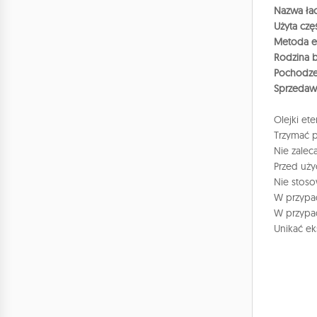
Nazwa łac
Użyta czę
Metoda ek
Rodzina b
Pochodze
Sprzedaw
Olejki et
Trzymać p
Nie zaleca
Przed uży
Nie stoso
W przypad
W przypad
Unikać ek