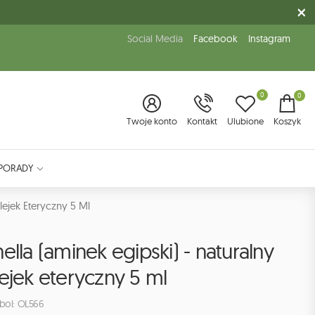
Social Media
Facebook
Instagram
0
0
Twoje konto
Kontakt
Ulubione
Koszyk
PORADY
lejek Eteryczny 5 Ml
ella (aminek egipski) - naturalny
ejek eteryczny 5 ml
bol: OL566