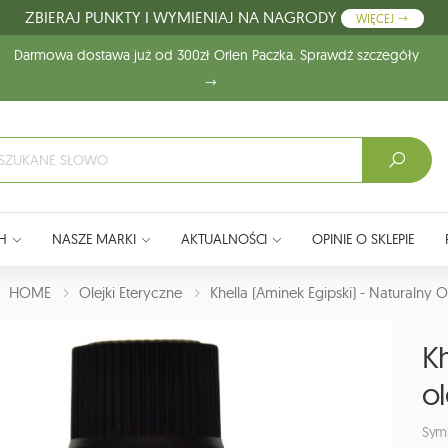
ZBIERAJ PUNKTY I WYMIENIAJ NA NAGRODY
WIĘCEJ
Darmowa dostawa już od 300zł Orlen Paczka. Sprawdź szczegóły
H
NASZE MARKI
AKTUALNOŚCI
OPINIE O SKLEPIE
J:
HOME
Olejki Eteryczne
Khella (aminek Egipski) - Naturalny O
Kh
ol
Sym