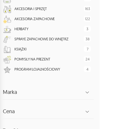
163
AKCESORIA I SPRZĘT
122
AKCESORIA ZAPACHOWE
3
HERBATY
38
SPRAYE ZAPACHOWE DO WNĘTRZ
7
KSIĄŻKI
24
POMYSŁY NA PREZENT
4
PROGRAM LOJALNOŚCIOWY
Marka
Cena