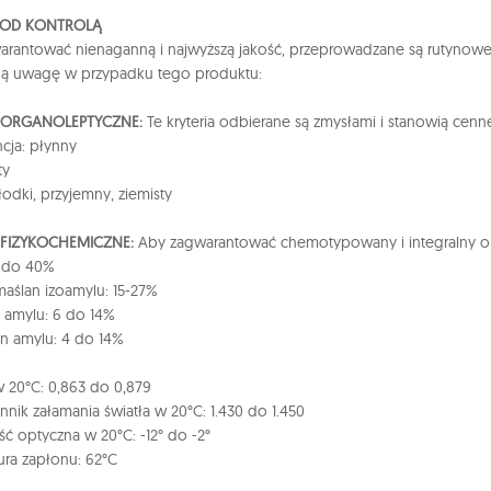
POD KONTROLĄ
rantować nienaganną i najwyższą jakość, przeprowadzane są rutynowe k
ną uwagę w przypadku tego produktu:
A ORGANOLEPTYCZNE:
Te kryteria odbierane są zmysłami i stanowią cen
cja: płynny
ty
łodki, przyjemny, ziemisty
 FIZYKOCHEMICZNE:
Aby zagwarantować chemotypowany i integralny olej
20 do 40%
aślan izoamylu: 15-27%
 amylu: 6 do 14%
an amylu: 4 do 14%
 20°C: 0,863 do 0,879
nik załamania światła w 20°C: 1.430 do 1.450
ść optyczna w 20°C: -12° do -2°
ra zapłonu: 62°C