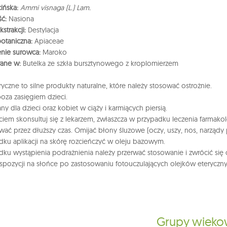
ińska:
Ammi visnaga (L.) Lam.
ść:
Nasiona
strakcji:
Destylacja
otaniczna:
Apiaceae
nie surowca:
Maroko
ane w:
Butelka ze szkła bursztynowego z kroplomierzem
eryczne to silne produkty naturalne, które należy stosować ostrożnie.
oza zasięgiem dzieci.
ny dla dzieci oraz kobiet w ciąży i karmiących piersią.
ciem skonsultuj się z lekarzem, zwłaszcza w przypadku leczenia farmako
wać przez dłuższy czas. Omijać błony śluzowe (oczy, uszy, nos, narządy 
ku aplikacji na skórę rozcieńczyć w oleju bazowym.
ku wystąpienia podrażnienia należy przerwać stosowanie i zwrócić się
spozycji na słońce po zastosowaniu fotouczulających olejków eteryczny
Grupy wiek