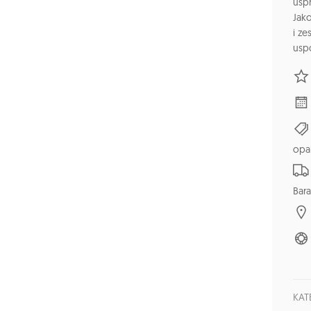
usp
Jak
i ze
uspo
opa
Bara
KAT