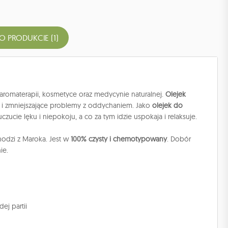
 O PRODUKCIE (1)
romaterapii, kosmetyce oraz medycynie naturalnej.
Olejek
e i zmniejszające problemy z oddychaniem. Jako
olejek do
ucie lęku i niepokoju, a co za tym idzie uspokaja i relaksuje.
hodzi z Maroka. Jest w
100% czysty i chemotypowany
. Dobór
ie.
ej partii