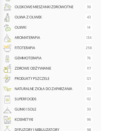
36
OLEJKOWE MIESZANKI ZDROWOTNE
43
OLIWA Z OLIWEK
14
OLIWKI
134
AROMATERAPIA
258
FITOTERAPIA
76
GEMMOTERAPIA
117
ZDROWE ODŻYWIANIE
121
PRODUKTY PSZCZELE
39
NATURALNE ZIOŁA DO ZAPARZANIA
112
SUPERFOODS
30
GLINKI I SOLE
96
KOSMETYKI
98
DYFUZORY I NEBULIZATORY