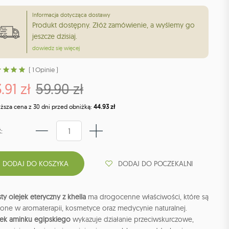
Informacja dotycząca dostawy
Produkt dostępny. Złóż zamówienie, a wyślemy go
jeszcze dzisiaj.
dowiedz się więcej
( 1 Opinie )
.91 zł
59.90 zł
iższa cena z 30 dni przed obniżką:
44.93 zł
:
DODAJ DO POCZEKALNI
ty olejek eteryczny z khella
ma drogocenne właściwości, które są
ione w aromaterapii, kosmetyce oraz medycynie naturalnej.
jek aminku egipskiego
wykazuje działanie przeciwskurczowe,