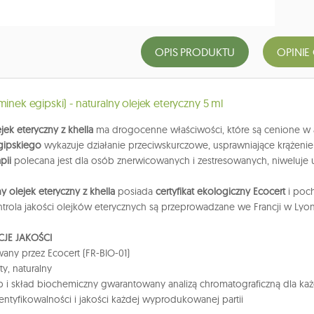
OPIS PRODUKTU
OPINIE
minek egipski) - naturalny olejek eteryczny 5 ml
jek eteryczny z khella
ma drogocenne właściwości, które są cenione w a
gipskiego
wykazuje działanie przeciwskurczowe, usprawniające krążeni
pii
polecana jest dla osób znerwicowanych i zestresowanych, niweluje ucz
y olejek eteryczny z khella
posiada
certyfikat ekologiczny Ecocert
i poc
kontrola jakości olejków eterycznych są przeprowadzane we Francji w Lyon
JE JAKOŚCI
wany przez Ecocert (FR-BIO-01)
ty, naturalny
i skład biochemiczny gwarantowany analizą chromatograficzną dla każd
dentyfikowalności i jakości każdej wyprodukowanej partii