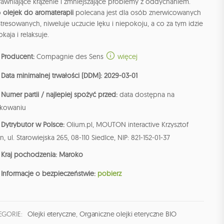
rawniające krążenie i zmniejszające problemy z oddychaniem.
o
olejek do aromaterapii
polecana jest dla osób znerwicowanych
stresowanych, niweluje uczucie lęku i niepokoju, a co za tym idzie
kaja i relaksuje.
Producent:
Compagnie des Sens
więcej
Data minimalnej trwałości (DDM): 2029-03-01
Numer partii / najlepiej spożyć przed:
data dostępna na
kowaniu
Dytrybutor w Polsce:
Olium.pl, MOUTON interactive Krzysztof
n, ul. Starowiejska 265, 08-110 Siedlce, NIP: 821-152-01-37
Kraj pochodzenia: Maroko
Informacje o bezpieczeństwie:
pobierz
EGORIE:
Olejki eteryczne
,
Organiczne olejki eteryczne BIO