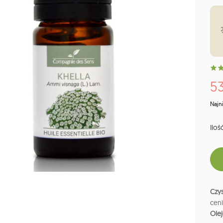
53
Najn
Ilość
Czys
cen
Ole