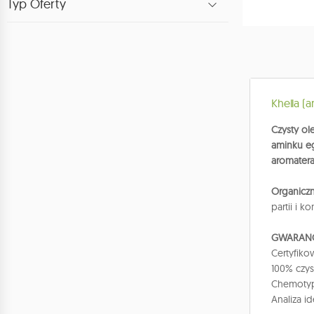
Typ Oferty
Khella (a
Czysty ole
aminku e
aromatera
Organiczn
partii i 
GWARANC
Certyfiko
100% czys
Chemotyp 
Analiza i