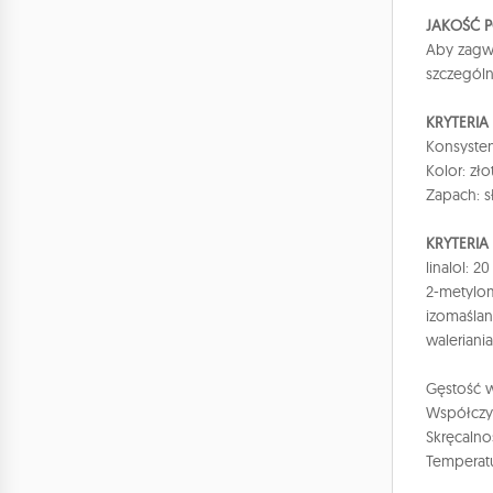
JAKOŚĆ 
Aby zagwa
szczegól
KRYTERI
Konsysten
Kolor: zło
Zapach: s
KRYTERIA
linalol: 
2-metylom
izomaślan
waleriani
Gęstość w
Współczyn
Skręcalno
Temperatu