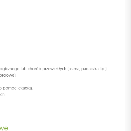
logicznego lub chorób przewlekłych (astma, padaczka itp.).
płciowe).
 o pomoc lekarską.
ch.
owe