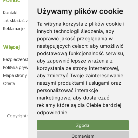
Pomoc
Używamy plików cookie
Kontakt
Jak składać zamówienia w sklepie olium.pl?
Ta witryna korzysta z plików cookie i
Reklamacje
innych technologii śledzenia, aby
poprawić jakość przeglądania w
następujących celach:
aby umożliwić
Więcej
podstawową funkcjonalność serwisu
,
Bezpieczeństwo płatności
aby zapewnić lepsze wrażenia z
Polityka prywatności
korzystania ze strony internetowej
,
aby zmierzyć Twoje zainteresowanie
Mapa strony
naszymi produktami i usługami oraz
Oferta
personalizować interakcje
marketingowe
,
aby dostarczać
reklamy które są dla Ciebie bardziej
odpowiednie
.
Copyright © olium.pl. Wszystkie prawa zastrzeżone. Designed by
MOUTON interactive
Zgoda
Zobacz nasz profil na:
Odmawiam