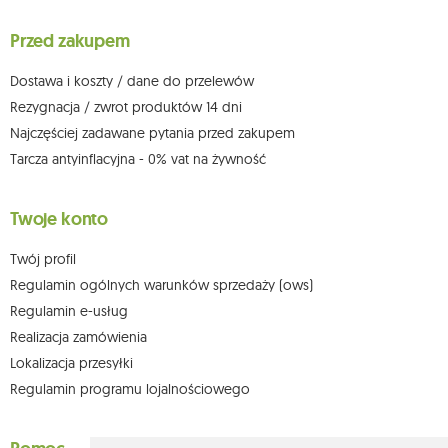
wniesienia skargi do organu nadzorczego oraz cofnięcia zgody w
dowolnym momencie bez wpływu na zgodność z prawem przetwarzania,
Przed zakupem
którego dokonano na podstawie zgody przed jej cofnięciem. W tym celu
możesz kontaktować się z działem obsługi klienta Mouton Interactive pod
adresem e-mail lub pisemnie na adres siedziby.
Dostawa i koszty / dane do przelewów
Więcej informacji:
www.mouton.pl/ODO
Rezygnacja / zwrot produktów 14 dni
Najczęściej zadawane pytania przed zakupem
Tarcza antyinflacyjna - 0% vat na żywność
Twoje konto
Twój profil
Regulamin ogólnych warunków sprzedaży (ows)
Regulamin e-usług
Realizacja zamówienia
Lokalizacja przesyłki
Regulamin programu lojalnościowego