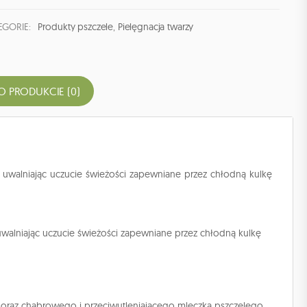
EGORIE:
Produkty pszczele
,
Pielęgnacja twarzy
O PRODUKCIE (0)
uwalniając uczucie świeżości zapewniane przez chłodną kulkę
walniając uczucie świeżości zapewniane przez chłodną kulkę
 oraz chabrowego i przeciwutleniającego mleczka pszczelego,