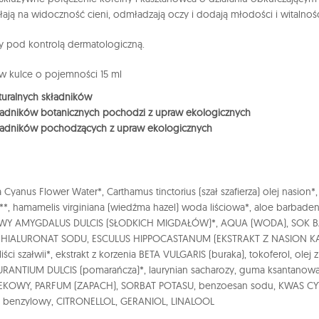
ałają na widoczność cieni, odmładzają oczy i dodają młodości i witalnośc
 pod kontrolą dermatologiczną.
 w kulce o pojemności 15 ml
uralnych składników
ładników botanicznych pochodzi z upraw ekologicznych
ładników pochodzących z upraw ekologicznych
 Cyanus Flower Water*, Carthamus tinctorius (szał szafierza) olej nasion*
 **, hamamelis virginiana (wiedźma hazel) woda liściowa*, aloe barbadensis
WY AMYGDALUS DULCIS (SŁODKICH MIGDAŁÓW)*, AQUA (WODA), SOK 
 HIALURONAT SODU, ESCULUS HIPPOCASTANUM (EKSTRAKT Z NASION KA
z liści szałwii*, ekstrakt z korzenia BETA VULGARIS (buraka), tokoferol
RANTIUM DULCIS (pomarańcza)*, laurynian sacharozy, guma ksantanowa
KOWY, PARFUM (ZAPACH), SORBAT POTASU, benzoesan sodu, KWAS 
benzylowy, CITRONELLOL, GERANIOL, LINALOOL