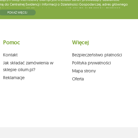
ą do Centralnej Ewidencji i Informacji o Działalności Gospodarczej, adres głównego
5, kod pocztowy: 08-110, posiadający numer NIP: 821-152-01-37, REGON: 711650928 .
POKAŻ WIĘCEJ
ne do chwili rezygnacji z subskrypcji.
wych, ich sprostowania, usunięcia, ograniczenia przetwarzania, wniesienia sprzeciwu
skargi do organu nadzorczego oraz cofnięcia zgody w dowolnym momencie bez
a podstawie zgody przed jej cofnięciem. W tym celu możesz kontaktować się z
Pomoc
Więcej
 pisemnie na adres siedziby.
Kontakt
Bezpieczeństwo płatności
Jak składać zamówienia w
Polityka prywatności
sklepie olium.pl?
Mapa strony
Reklamacje
Oferta