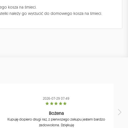
ego kosza na śmieci.
butelki należy go wyrzucić do domowego kosza na śmieci.
2026-07-29 07:49
Bożena
Kupuję dopiero drugi raz, z pierwszego zakupu jestem bardzo
zadowolona. Dziękuję
j