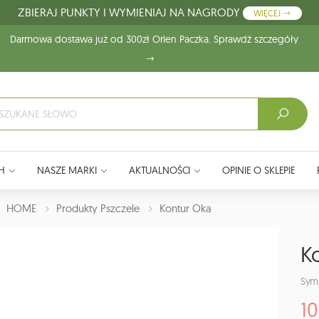
ZBIERAJ PUNKTY I WYMIENIAJ NA NAGRODY
WIĘCEJ
Darmowa dostawa już od 300zł Orlen Paczka. Sprawdź szczegóły
H
NASZE MARKI
AKTUALNOŚCI
OPINIE O SKLEPIE
J:
HOME
Produkty Pszczele
Kontur Oka
K
Sym
10