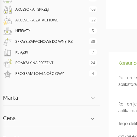
163
AKCESORIA I SPRZĘT
122
AKCESORIA ZAPACHOWE
3
HERBATY
38
SPRAYE ZAPACHOWE DO WNĘTRZ
7
KSIĄŻKI
Kontur o
24
POMYSŁY NA PREZENT
4
PROGRAM LOJALNOŚCIOWY
Roll-on 
aplikatora
Marka
Roll-on 
aplikatora
Cena
Jego deli
Odkryj ek