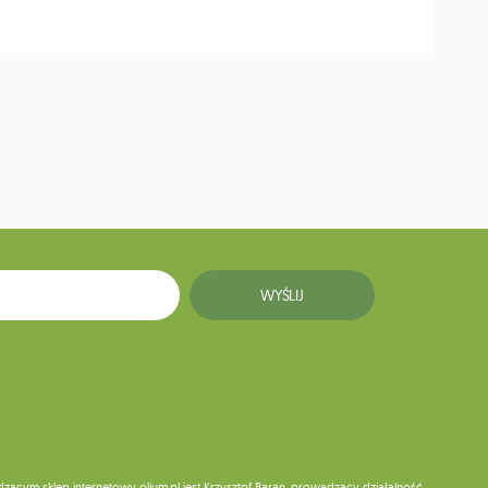
WYŚLIJ
ym sklep internetowy olium.pl jest Krzysztof Baran, prowadzący działalność