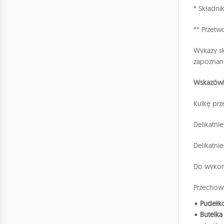
* Składni
** Przetw
Wykazy sk
zapoznani
Wskazówk
Kulkę prz
Delikatni
Delikatni
Do wykon
Przechow
Pudełk
Butelka