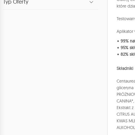
Typ Oferty
które dzi
Testowany
Aplikator
99% nat
95% sk
82% sk
Składniki
Centaurea
gliceryna
PRÓŻNIO
CANINA*,
Ekstrakt 
CITRUS AU
KWAS MLE
ALKOHOL 