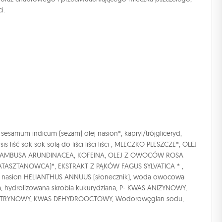
i.
, sesamum indicum (sezam) olej nasion*, kapryl/trójgliceryd,
 liść sok sok solą do liści liści liści , MLECZKO PLESZCZE*, OLEJ
BAMBUSA ARUNDINACEA, KOFEINA, OLEJ Z OWOCÓW ROSA
TASZTANOWCA)*, EKSTRAKT Z PĄKÓW FAGUS SYLVATICA * ,
, olej z nasion HELIANTHUS ANNUUS (słonecznik), woda owocowa
, hydrolizowana skrobia kukurydziana, P- KWAS ANIZYNOWY,
CYTRYNOWY, KWAS DEHYDROOCTOWY, Wodorowęglan sodu,