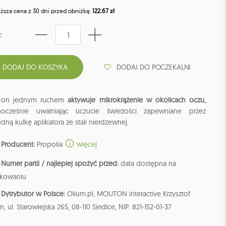
iższa cena z 30 dni przed obniżką:
122.67 zł
:
DODAJ DO POCZEKALNI
l-on jednym ruchem
aktywuje mikrokrążenie w okolicach oczu,
nocześnie uwalniając uczucie świeżości zapewniane przez
dną kulkę aplikatora ze stali nierdzewnej.
Producent:
Propolia
więcej
Numer partii / najlepiej spożyć przed:
data dostępna na
kowaniu
Dytrybutor w Polsce:
Olium.pl, MOUTON interactive Krzysztof
n, ul. Starowiejska 265, 08-110 Siedlce, NIP: 821-152-01-37