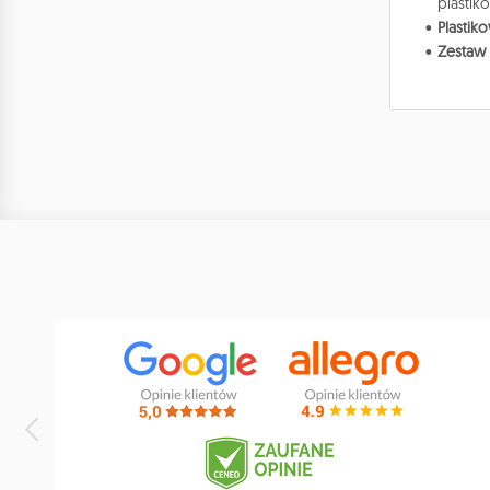
plastiko
Plastik
Zestaw 