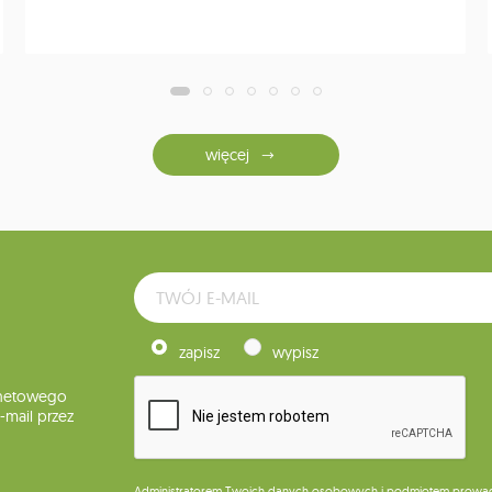
więcej
zapisz
wypisz
rnetowego
mail przez
Administratorem Twoich danych osobowych i podmiotem prowadząc