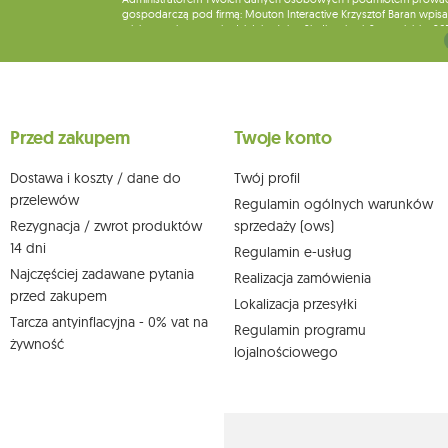
gospodarczą pod firmą: Mouton Interactive Krzysztof Baran wpisan
miejsca wykonywania działalności w Siedlcach, ul. Starowiejska 26
Dane będą przetwarzane w celu wysyłki newslettera i przechowywa
Przysługuje Ci prawo do żądania dostępu do swoich danych osobo
wobec przetwarzania swoich danych oraz prawo do wniesienia 
wpływu na zgodność z prawem przetwarzania, którego dokonano n
Przed zakupem
Twoje konto
działem obsługi klienta Mouton Interactive pod adresem e-mail lub
Więcej informacji:
www.mouton.pl/ODO
Dostawa i koszty / dane do
Twój profil
przelewów
Regulamin ogólnych warunków
Rezygnacja / zwrot produktów
sprzedaży (ows)
14 dni
Regulamin e-usług
Najczęściej zadawane pytania
Realizacja zamówienia
przed zakupem
Lokalizacja przesyłki
Tarcza antyinflacyjna - 0% vat na
Regulamin programu
żywność
lojalnościowego