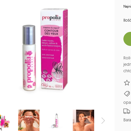
Najn
Ilość
Rol
jed
chło
opa
Bara