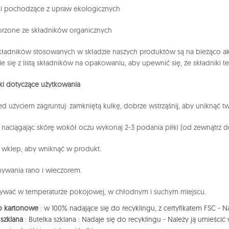
ki pochodzące z upraw ekologicznych
orzone ze składników organicznych
ładników stosowanych w składzie naszych produktów są na bieżąco ak
e się z listą składników na opakowaniu, aby upewnić się, że składniki t
i dotyczące użytkowania
ed użyciem zagruntuj: zamkniętą kulkę, dobrze wstrząśnij, aby uniknąć t
e naciągając skórę wokół oczu wykonaj 2-3 podania piłki (od zewnątrz d
e wklep, aby wniknąć w produkt.
ywania rano i wieczorem.
ywać w temperaturze pokojowej, w chłodnym i suchym miejscu.
o kartonowe
: w 100% nadające się do recyklingu, z certyfikatem FSC - 
 szklana
: Butelka szklana : Nadaje się do recyklingu - Należy ją umieś