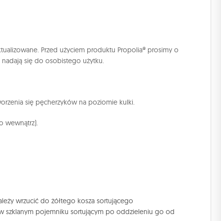
tualizowane. Przed użyciem produktu Propolia® prosimy o
e nadają się do osobistego użytku.
worzenia się pęcherzyków na poziomie kulki.
o wewnątrz).
Należy wrzucić do żółtego kosza sortującego
cić w szklanym pojemniku sortującym po oddzieleniu go od