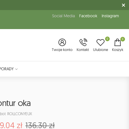
Social Media
Facebook
Instagram
0
0
Twoje konto
Kontakt
Ulubione
Koszyk
PORADY
ontur oka
bol: ROLLCONYEUX
9.04 zł
136.30 zł