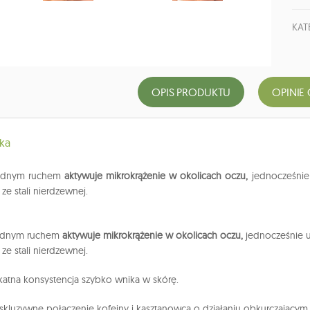
KAT
OPIS PRODUKTU
OPINIE 
ka
jednym ruchem
aktywuje mikrokrążenie w okolicach oczu,
jednocześnie 
 ze stali nierdzewnej.
jednym ruchem
aktywuje mikrokrążenie w okolicach oczu,
jednocześnie u
 ze stali nierdzewnej.
katna konsystencja szybko wnika w skórę.
skluzywne połączenie kofeiny i kasztanowca o działaniu obkurczającym