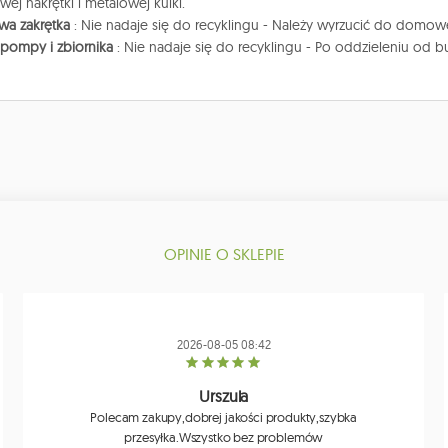
wej nakrętki i metalowej kulki.
owa zakrętka
: Nie nadaje się do recyklingu - Należy wyrzucić do domow
pompy i zbiornika
: Nie nadaje się do recyklingu - Po oddzieleniu od 
OPINIE O SKLEPIE
2026-08-05 08:42
Urszula
Polecam zakupy,dobrej jakości produkty,szybka
przesyłka.Wszystko bez problemów