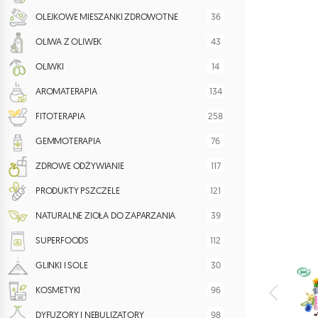
36
OLEJKOWE MIESZANKI ZDROWOTNE
43
OLIWA Z OLIWEK
14
OLIWKI
134
AROMATERAPIA
258
FITOTERAPIA
76
GEMMOTERAPIA
117
ZDROWE ODŻYWIANIE
121
PRODUKTY PSZCZELE
39
NATURALNE ZIOŁA DO ZAPARZANIA
112
SUPERFOODS
30
GLINKI I SOLE
96
KOSMETYKI
98
DYFUZORY I NEBULIZATORY