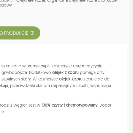
EGORIE:
Olejki eteryczne
,
Organiczne olejki eteryczne BIO
,
Koper
odowy
O PRODUKCIE (3)
są cenione w aromaterapii, kosmetyce oraz medycynie
 i grzybobójcze. Dodatkowo
olejek z kopru
pomaga przy
h zapalnych skóry. W kosmetyce
olejek kopru
stosuje się do
kaja, przeciwdziała stanom depresyjnym i apatii, wspomaga
hodzi z Węgier. Jest w
100% czysty i chemotypowany
. Dobór
ie.