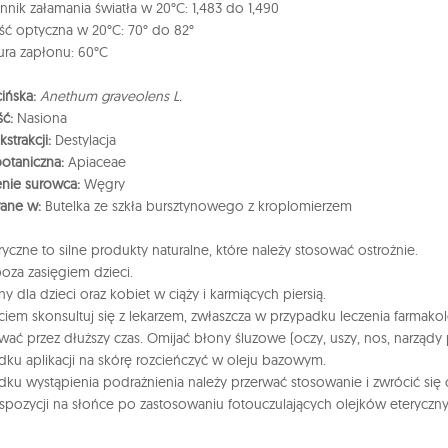
nik załamania światła w 20°C: 1,483 do 1,490
ść optyczna w 20°C: 70° do 82°
ra zapłonu: 60°C
ińska:
Anethum graveolens L.
ść:
Nasiona
strakcji:
Destylacja
botaniczna:
Apiaceae
nie surowca:
Węgry
ane w:
Butelka ze szkła bursztynowego z kroplomierzem
eryczne to silne produkty naturalne, które należy stosować ostrożnie.
oza zasięgiem dzieci.
y dla dzieci oraz kobiet w ciąży i karmiących piersią.
ciem skonsultuj się z lekarzem, zwłaszcza w przypadku leczenia farmako
wać przez dłuższy czas. Omijać błony śluzowe (oczy, uszy, nos, narządy 
ku aplikacji na skórę rozcieńczyć w oleju bazowym.
ku wystąpienia podrażnienia należy przerwać stosowanie i zwrócić się
spozycji na słońce po zastosowaniu fotouczulających olejków eteryczny