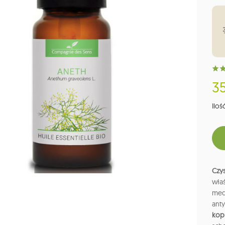
35
Ilość
Czy
właś
med
ant
kop