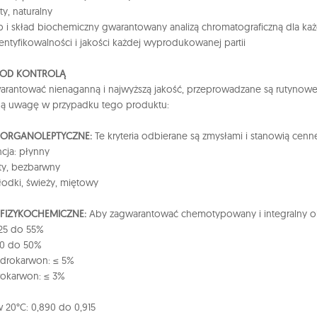
ty, naturalny
i skład biochemiczny gwarantowany analizą chromatograficzną dla każd
dentyfikowalności i jakości każdej wyprodukowanej partii
POD KONTROLĄ
rantować nienaganną i najwyższą jakość, przeprowadzane są rutynowe k
ną uwagę w przypadku tego produktu:
A ORGANOLEPTYCZNE:
Te kryteria odbierane są zmysłami i stanowią cen
cja: płynny
łty, bezbarwny
łodki, świeży, miętowy
 FIZYKOCHEMICZNE:
Aby zagwarantować chemotypowany i integralny olej
 25 do 55%
20 do 50%
ydrokarwon: ≤ 5%
rokarwon: ≤ 3%
 20°C: 0,890 do 0,915