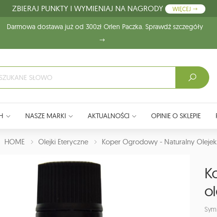
ZBIERAJ PUNKTY I WYMIENIAJ NA NAGRODY
WIĘCEJ
Darmowa dostawa już od 300zł Orlen Paczka. Sprawdź szczegóły
H
NASZE MARKI
AKTUALNOŚCI
OPINIE O SKLEPIE
J:
HOME
Olejki Eteryczne
Koper Ogrodowy - Naturalny Olejek
K
ol
Sym