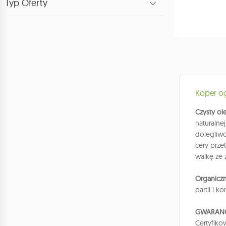
Typ Oferty
Koper og
Czysty o
naturalnej
dolegliw
cery przet
walkę ze
Organiczn
partii i 
GWARANC
Certyfiko