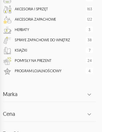
163
AKCESORIA I SPRZĘT
122
AKCESORIA ZAPACHOWE
3
HERBATY
38
SPRAYE ZAPACHOWE DO WNĘTRZ
7
KSIĄŻKI
24
POMYSŁY NA PREZENT
4
PROGRAM LOJALNOŚCIOWY
Marka
Cena