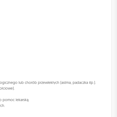
logicznego lub chorób przewlekłych (astma, padaczka itp.).
płciowe).
 o pomoc lekarską.
ch.