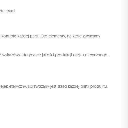
ej partii
ontrole każdej partii. Oto elementy, na które zwracamy
ne wskazówki dotyczące jakości produkcji olejku eterycznego.
ek eteryczny, sprawdzany jest skład każdej partii produktu: