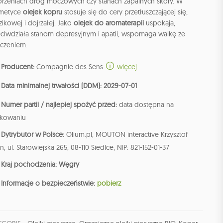
orzeniach dróg moczowych czy stanach zapalnych skóry. W
metyce
olejek kopru
stosuje się do cery przetłuszczającej się,
zikowej i dojrzałej. Jako
olejek do aromaterapii
uspokaja,
eciwdziała stanom depresyjnym i apatii, wspomaga walkę ze
czeniem.
Producent:
Compagnie des Sens
więcej
Data minimalnej trwałości (DDM): 2029-07-01
Numer partii / najlepiej spożyć przed:
data dostępna na
kowaniu
Dytrybutor w Polsce:
Olium.pl, MOUTON interactive Krzysztof
n, ul. Starowiejska 265, 08-110 Siedlce, NIP: 821-152-01-37
Kraj pochodzenia: Węgry
Informacje o bezpieczeństwie:
pobierz