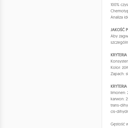
100% czys
Chemotyp 
Analiza i
JAKOŚĆ 
Aby zagwa
szczegól
KRYTERI
Konsysten
Kolor: żó
Zapach: s
KRYTERIA
limonen:
karwon: 
trans-dih
cis-dihyd
Gęstość w