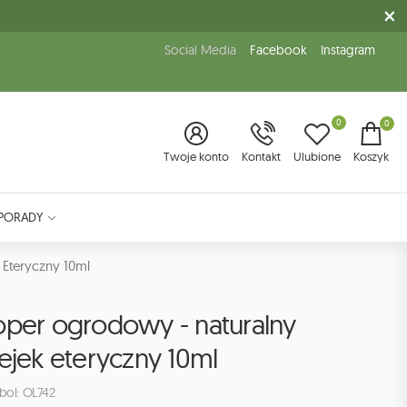
Social Media
Facebook
Instagram
0
0
Twoje konto
Kontakt
Ulubione
Koszyk
PORADY
 Eteryczny 10ml
oper ogrodowy - naturalny
ejek eteryczny 10ml
bol: OL742