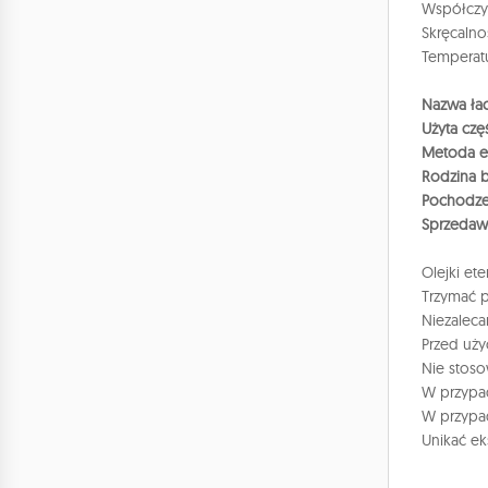
Współczyn
Skręcalno
Temperatu
Nazwa łac
Użyta czę
Metoda ek
Rodzina 
Pochodze
Sprzedaw
Olejki et
Trzymać p
Niezalecan
Przed uży
Nie stoso
W przypad
W przypad
Unikać ek