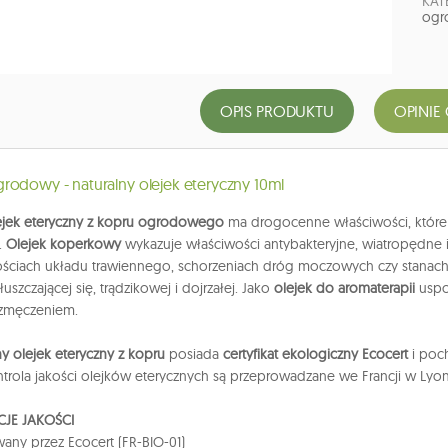
KAT
ogr
OPIS PRODUKTU
OPINIE 
rodowy - naturalny olejek eteryczny 10ml
lejek eteryczny z kopru ogrodowego
ma drogocenne właściwości, które 
.
Olejek koperkowy
wykazuje właściwości antybakteryjne, wiatropędne
ościach układu trawiennego, schorzeniach dróg moczowych czy stanac
łuszczającej się, trądzikowej i dojrzałej. Jako
olejek do aromaterapii
uspo
 zmęczeniem.
y olejek eteryczny z kopru
posiada
certyfikat ekologiczny Ecocert
i poc
kontrola jakości olejków eterycznych są przeprowadzane we Francji w Lyon
JE JAKOŚCI
wany przez Ecocert (FR-BIO-01)