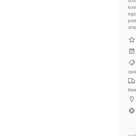
sch
kos
trąd
prz
zmę
opa
Bara