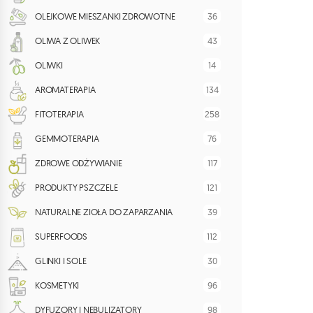
36
OLEJKOWE MIESZANKI ZDROWOTNE
43
OLIWA Z OLIWEK
14
OLIWKI
134
AROMATERAPIA
258
FITOTERAPIA
76
GEMMOTERAPIA
117
ZDROWE ODŻYWIANIE
121
PRODUKTY PSZCZELE
39
NATURALNE ZIOŁA DO ZAPARZANIA
112
SUPERFOODS
30
GLINKI I SOLE
96
KOSMETYKI
98
DYFUZORY I NEBULIZATORY