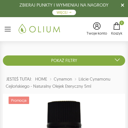
ZBIERAJ PUNKTY I WYMIENIAJ NA NAGRODY
WIĘCEJ
0
Menu
Twoje konto
Koszyk
POKAŻ FILTRY
JESTEŚ TUTAJ:
HOME
Cynamon
Liście Cynamonu
Cejlońskiego - Naturalny Olejek Eteryczny 5ml
Promocja