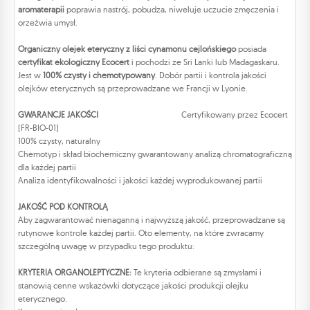
aromaterapii
poprawia nastrój, pobudza, niweluje uczucie zmęczenia i
orzeźwia umysł.
Organiczny olejek eteryczny z liści cynamonu cejlońskiego
posiada
certyfikat ekologiczny Ecocert
i pochodzi ze Sri Lanki lub Madagaskaru.
Jest w
100% czysty i chemotypowany
. Dobór partii i kontrola jakości
olejków eterycznych są przeprowadzane we Francji w Lyonie.
GWARANCJE JAKOŚCI
Certyfikowany przez Ecocert
(FR-BIO-01)
100% czysty, naturalny
Chemotyp i skład biochemiczny gwarantowany analizą chromatograficzną
dla każdej partii
Analiza identyfikowalności i jakości każdej wyprodukowanej partii
JAKOŚĆ POD KONTROLĄ
Aby zagwarantować nienaganną i najwyższą jakość, przeprowadzane są
rutynowe kontrole każdej partii. Oto elementy, na które zwracamy
szczególną uwagę w przypadku tego produktu:
KRYTERIA ORGANOLEPTYCZNE:
Te kryteria odbierane są zmysłami i
stanowią cenne wskazówki dotyczące jakości produkcji olejku
eterycznego.