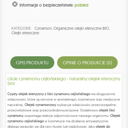
Informacje o bezpieczeństwie:
pobierz
KATEGORIE:
Cynamon
,
Organiczne olejki eteryczne BIO
,
Olejki eteryczne
OPIS PRODUKTU
OPINIE O PRODUKCIE (0)
Liście cynamonu cejlońskiego - naturalny olejek eteryczny
5ml
Czysty olejek eteryczny z liści cynamonu cejlońskiego
ma drogocenne
właściwości, które są cenione w aromaterapii, kosmetyce oraz medycynie
naturalnej.
Olejek cynamonowy
wykazuje właściwości przeciwzapalne,
przeciwbólowe oraz przeciwdrobnoustrojowe. Dodatkowo
olejek liści
cynamonu
wspomaga reakcje odpornościowe naszego organizmu.
Olejek
cynamonu cejlońskiego
w kosmetyce ma działanie antyseptyczne,
dlatego sprawdzi się dla cery tłustej lub trądzikowej. Jako
olejek do