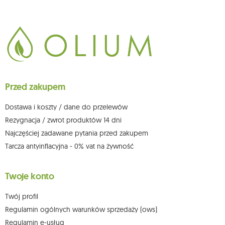
265, kod pocztowy: 08-110, posiadający numer NIP: 821-152-01-37, REGON:
711650928 .
Dane będą przetwarzane w celu wysyłki newslettera i przechowywane do
chwili rezygnacji z subskrypcji.
Przysługuje Ci prawo do żądania dostępu do swoich danych osobowych,
ich sprostowania, usunięcia, ograniczenia przetwarzania, wniesienia
sprzeciwu wobec przetwarzania swoich danych oraz prawo do
wniesienia skargi do organu nadzorczego oraz cofnięcia zgody w
dowolnym momencie bez wpływu na zgodność z prawem przetwarzania,
Przed zakupem
którego dokonano na podstawie zgody przed jej cofnięciem. W tym celu
możesz kontaktować się z działem obsługi klienta Mouton Interactive pod
adresem e-mail lub pisemnie na adres siedziby.
Dostawa i koszty / dane do przelewów
Więcej informacji:
www.mouton.pl/ODO
Rezygnacja / zwrot produktów 14 dni
Najczęściej zadawane pytania przed zakupem
Tarcza antyinflacyjna - 0% vat na żywność
Twoje konto
Twój profil
Regulamin ogólnych warunków sprzedaży (ows)
Regulamin e-usług