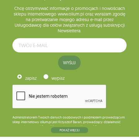
Chcę otrzymywać informacje o promocjach i nowościach
sklepu internetowego www.olium.pl oraz wyrażam zgodę
na przetwarzanie mojego adresu e-mail przez
Usługodawcę dla celów związanych z usługą subskrypcji
Newslettera.
WYŚLIJ
zapisz
wypisz
Administratorem Twoich danych osobowych i podmiotem prowadzącym
sklep internetowy olium.pl jest Krzysztof Baran, prowadzący działalność
gospodarczą pod firmą: Mouton Interactive Krzysztof Baran wpisaną do
POKAŻ WIĘCEJ
Centralnej Ewidencji i Informacji o Działalności Gospodarczej, adres
głównego miejsca wykonywania działalności w Siedlcach, ul. Starowiejska