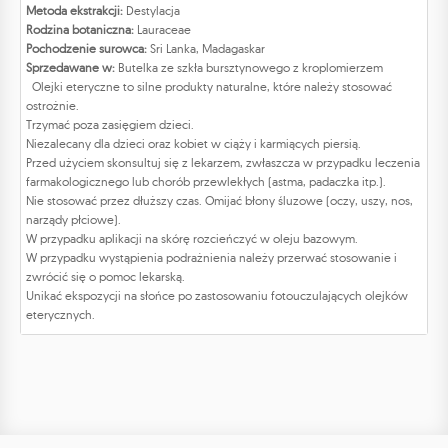
Metoda ekstrakcji:
Destylacja
Rodzina botaniczna:
Lauraceae
Pochodzenie surowca:
Sri Lanka, Madagaskar
Sprzedawane w:
Butelka ze szkła bursztynowego z kroplomierzem
Olejki eteryczne to silne produkty naturalne, które należy stosować
ostrożnie.
Trzymać poza zasięgiem dzieci.
Niezalecany dla dzieci oraz kobiet w ciąży i karmiących piersią.
Przed użyciem skonsultuj się z lekarzem, zwłaszcza w przypadku leczenia
farmakologicznego lub chorób przewlekłych (astma, padaczka itp.).
Nie stosować przez dłuższy czas. Omijać błony śluzowe (oczy, uszy, nos,
narządy płciowe).
W przypadku aplikacji na skórę rozcieńczyć w oleju bazowym.
W przypadku wystąpienia podrażnienia należy przerwać stosowanie i
zwrócić się o pomoc lekarską.
Unikać ekspozycji na słońce po zastosowaniu fotouczulających olejków
eterycznych.