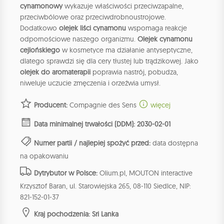
cynamonowy
wykazuje właściwości przeciwzapalne,
przeciwbólowe oraz przeciwdrobnoustrojowe.
Dodatkowo
olejek liści cynamonu
wspomaga reakcje
odpornościowe naszego organizmu.
Olejek cynamonu
cejlońskiego
w kosmetyce ma działanie antyseptyczne,
dlatego sprawdzi się dla cery tłustej lub trądzikowej. Jako
olejek do aromaterapii
poprawia nastrój, pobudza,
niweluje uczucie zmęczenia i orzeźwia umysł.
Producent:
Compagnie des Sens
więcej
Data minimalnej trwałości (DDM): 2030-02-01
Numer partii / najlepiej spożyć przed:
data dostępna
na opakowaniu
Dytrybutor w Polsce:
Olium.pl, MOUTON interactive
Krzysztof Baran, ul. Starowiejska 265, 08-110 Siedlce, NIP:
821-152-01-37
Kraj pochodzenia: Sri Lanka