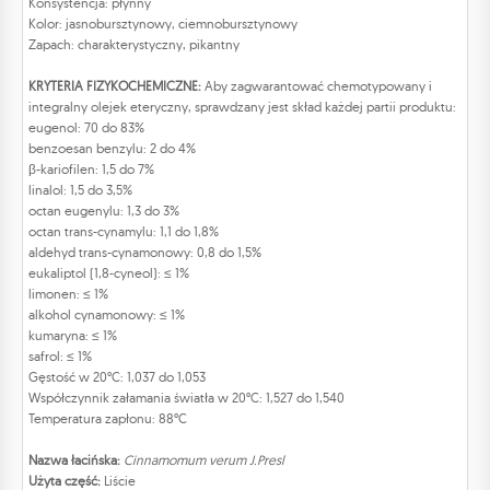
Konsystencja: płynny
Kolor: jasnobursztynowy, ciemnobursztynowy
Zapach: charakterystyczny, pikantny
KRYTERIA FIZYKOCHEMICZNE:
Aby zagwarantować chemotypowany i
integralny olejek eteryczny, sprawdzany jest skład każdej partii produktu:
eugenol: 70 do 83%
benzoesan benzylu: 2 do 4%
β-kariofilen: 1,5 do 7%
linalol: 1,5 do 3,5%
octan eugenylu: 1,3 do 3%
octan trans-cynamylu: 1,1 do 1,8%
aldehyd trans-cynamonowy: 0,8 do 1,5%
eukaliptol (1,8-cyneol): ≤ 1%
limonen: ≤ 1%
alkohol cynamonowy: ≤ 1%
kumaryna: ≤ 1%
safrol: ≤ 1%
Gęstość w 20°C: 1,037 do 1,053
Współczynnik załamania światła w 20°C: 1,527 do 1,540
Temperatura zapłonu: 88°C
Nazwa łacińska:
Cinnamomum verum J.Presl
Użyta część:
Liście