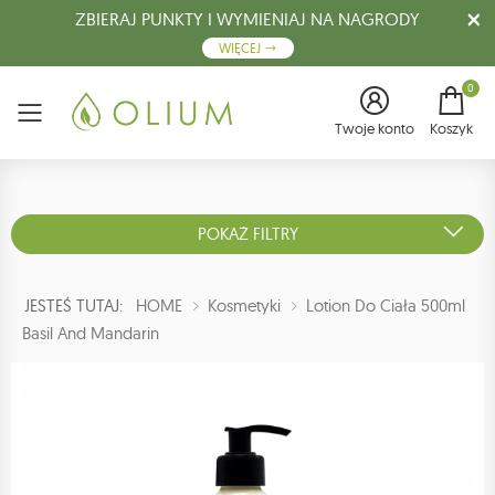
ZBIERAJ PUNKTY I WYMIENIAJ NA NAGRODY
WIĘCEJ
0
Menu
Twoje konto
Koszyk
POKAŻ FILTRY
JESTEŚ TUTAJ:
HOME
Kosmetyki
Lotion Do Ciała 500ml
Basil And Mandarin