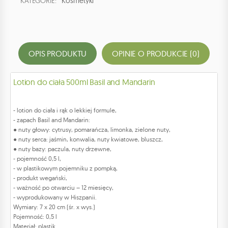
KATEGORIE:
Kosmetyki
OPIS PRODUKTU
OPINIE O PRODUKCIE (0)
Lotion do ciała 500ml Basil and Mandarin
- lotion do ciała i rąk o lekkiej formule,
- zapach Basil and Mandarin:
● nuty głowy: cytrusy, pomarańcza, limonka, zielone nuty,
● nuty serca: jaśmin, konwalia, nuty kwiatowe, bluszcz,
● nuty bazy: paczula, nuty drzewne,
- pojemność 0,5 l,
- w plastikowym pojemniku z pompką,
- produkt wegański,
- ważność po otwarciu – 12 miesięcy,
- wyprodukowany w Hiszpanii.
Wymiary: 7 x 20 cm (śr. x wys.)
Pojemność: 0,5 l
Materiał: plastik