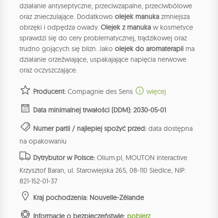
działanie antyseptyczne, przeciwzapalne, przeciwbólowe
oraz znieczulające. Dodatkowo
olejek manuka
zmniejsza
obrzęki i odpędza owady.
Olejek z manuka
w kosmetyce
sprawdzi się do cery problematycznej, trądzikowej oraz
trudno gojących się blizn. Jako
olejek do aromaterapii
ma
działanie orzeźwiające, uspakajające napięcia nerwowe
oraz oczyszczające.
Producent:
Compagnie des Sens
więcej
Data minimalnej trwałości (DDM): 2030-05-01
Numer partii / najlepiej spożyć przed:
data dostępna
na opakowaniu
Dytrybutor w Polsce:
Olium.pl, MOUTON interactive
Krzysztof Baran, ul. Starowiejska 265, 08-110 Siedlce, NIP:
821-152-01-37
Kraj pochodzenia: Nouvelle-Zélande
Informacje o bezpieczeństwie:
pobierz