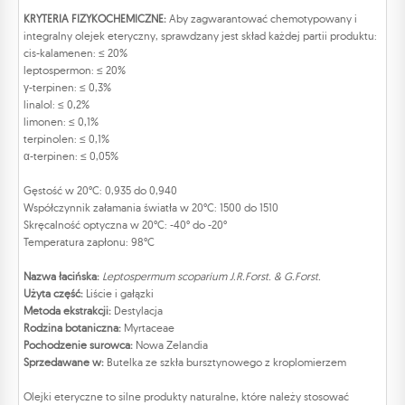
KRYTERIA FIZYKOCHEMICZNE:
Aby zagwarantować chemotypowany i
integralny olejek eteryczny, sprawdzany jest skład każdej partii produktu:
cis-kalamenen: ≤ 20%
leptospermon: ≤ 20%
γ-terpinen: ≤ 0,3%
linalol: ≤ 0,2%
limonen: ≤ 0,1%
terpinolen: ≤ 0,1%
α-terpinen: ≤ 0,05%
Gęstość w 20°C: 0,935 do 0,940
Współczynnik załamania światła w 20°C: 1500 do 1510
Skręcalność optyczna w 20°C: -40° do -20°
Temperatura zapłonu: 98°C
Nazwa łacińska:
Leptospermum scoparium J.R.Forst. & G.Forst.
Użyta część:
Liście i gałązki
Metoda ekstrakcji:
Destylacja
Rodzina botaniczna:
Myrtaceae
Pochodzenie surowca:
Nowa Zelandia
Sprzedawane w:
Butelka ze szkła bursztynowego z kroplomierzem
Olejki eteryczne to silne produkty naturalne, które należy stosować