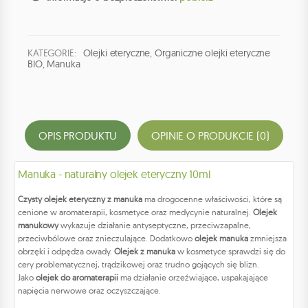
KATEGORIE:
Olejki eteryczne
,
Organiczne olejki eteryczne
BIO
,
Manuka
OPIS PRODUKTU
OPINIE O PRODUKCIE (0)
Manuka - naturalny olejek eteryczny 10ml
Czysty olejek eteryczny z manuka
ma drogocenne właściwości, które są
cenione w aromaterapii, kosmetyce oraz medycynie naturalnej.
Olejek
manukowy
wykazuje działanie antyseptyczne, przeciwzapalne,
przeciwbólowe oraz znieczulające. Dodatkowo
olejek manuka
zmniejsza
obrzęki i odpędza owady.
Olejek z manuka
w kosmetyce sprawdzi się do
cery problematycznej, trądzikowej oraz trudno gojących się blizn.
Jako
olejek do aromaterapii
ma działanie orzeźwiające, uspakajające
napięcia nerwowe oraz oczyszczające.