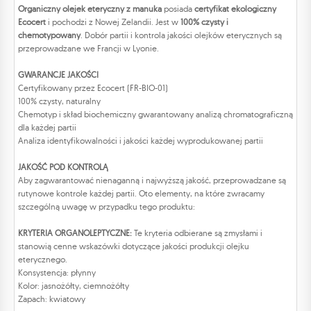
Organiczny olejek eteryczny z manuka
posiada
certyfikat ekologiczny
Ecocert
i pochodzi z Nowej Zelandii. Jest w
100% czysty i
chemotypowany
. Dobór partii i kontrola jakości olejków eterycznych są
przeprowadzane we Francji w Lyonie.
GWARANCJE JAKOŚCI
Certyfikowany przez Ecocert (FR-BIO-01)
100% czysty, naturalny
Chemotyp i skład biochemiczny gwarantowany analizą chromatograficzną
dla każdej partii
Analiza identyfikowalności i jakości każdej wyprodukowanej partii
JAKOŚĆ POD KONTROLĄ
Aby zagwarantować nienaganną i najwyższą jakość, przeprowadzane są
rutynowe kontrole każdej partii. Oto elementy, na które zwracamy
szczególną uwagę w przypadku tego produktu:
KRYTERIA ORGANOLEPTYCZNE:
Te kryteria odbierane są zmysłami i
stanowią cenne wskazówki dotyczące jakości produkcji olejku
eterycznego.
Konsystencja: płynny
Kolor: jasnożółty, ciemnożółty
Zapach: kwiatowy