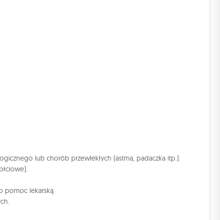
logicznego lub chorób przewlekłych (astma, padaczka itp.).
płciowe).
 o pomoc lekarską.
ch.