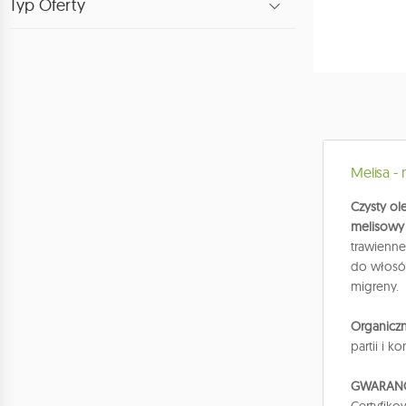
Typ Oferty
Melisa - 
Czysty ol
melisowy
trawienn
do włosów
migreny.
Organiczn
partii i 
GWARANC