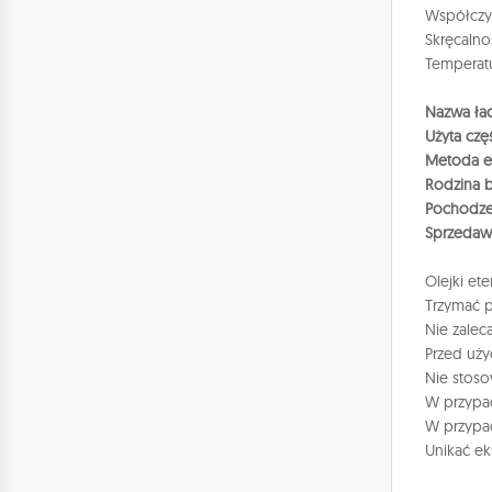
Współczyn
Skręcalno
Temperatu
Nazwa łac
Użyta czę
Metoda ek
Rodzina 
Pochodze
Sprzedaw
Olejki et
Trzymać p
Nie zaleca
Przed uży
Nie stoso
W przypad
W przypad
Unikać ek