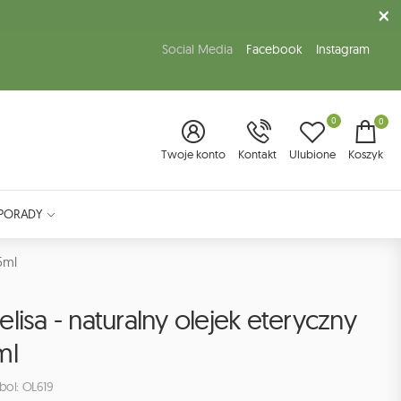
Social Media
Facebook
Instagram
0
0
Twoje konto
Kontakt
Ulubione
Koszyk
PORADY
5ml
lisa - naturalny olejek eteryczny
ml
bol: OL619