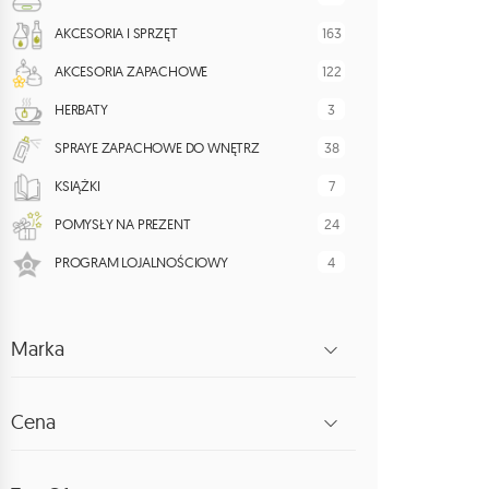
163
AKCESORIA I SPRZĘT
122
AKCESORIA ZAPACHOWE
3
HERBATY
38
SPRAYE ZAPACHOWE DO WNĘTRZ
7
KSIĄŻKI
24
POMYSŁY NA PREZENT
4
PROGRAM LOJALNOŚCIOWY
Marka
Cena