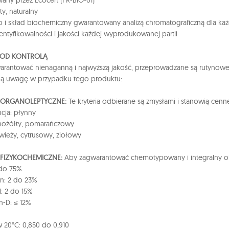
wany przez Ecocert (FR-BIO-01)
ty, naturalny
i skład biochemiczny gwarantowany analizą chromatograficzną dla każd
dentyfikowalności i jakości każdej wyprodukowanej partii
POD KONTROLĄ
rantować nienaganną i najwyższą jakość, przeprowadzane są rutynowe k
ną uwagę w przypadku tego produktu:
A ORGANOLEPTYCZNE:
Te kryteria odbierane są zmysłami i stanowią cenn
cja: płynny
snożółty, pomarańczowy
wieży, cytrusowy, ziołowy
 FIZYKOCHEMICZNE:
Aby zagwarantować chemotypowany i integralny oleje
5 do 75%
en: 2 do 23%
l: 2 do 15%
-D: ≤ 12%
 20°C: 0,850 do 0,910