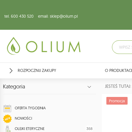
tel. 600 430 520
email: sklep@olium.pl
ROZPOCZNIJ ZAKUPY
O PRODUKTAC
Kategoria
JESTEŚ TUTA
Promocja
OFERTA TYGODNIA
NOWOŚCI
368
OLEJKI ETERYCZNE