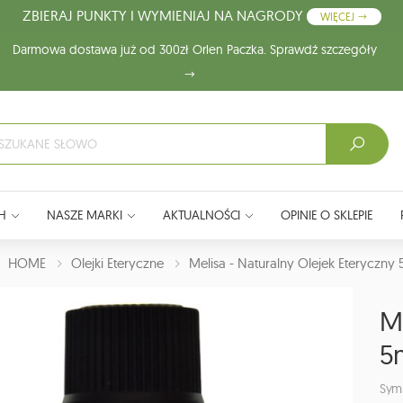
ZBIERAJ PUNKTY I WYMIENIAJ NA NAGRODY
WIĘCEJ
Darmowa dostawa już od 300zł Orlen Paczka. Sprawdź szczegóły
H
NASZE MARKI
AKTUALNOŚCI
OPINIE O SKLEPIE
J:
HOME
Olejki Eteryczne
Melisa - Naturalny Olejek Eteryczny 
Me
5
Sym