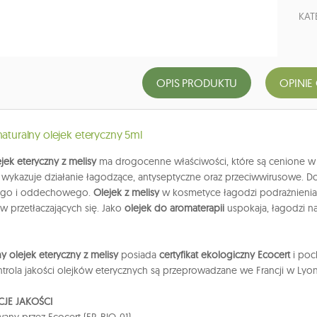
KAT
OPIS PRODUKTU
OPINIE
naturalny olejek eteryczny 5ml
ejek eteryczny z melisy
ma drogocenne właściwości, które są cenione w 
wykazuje działanie łagodzące, antyseptyczne oraz przeciwwirusowe.
ego i oddechowego.
Olejek z melisy
w kosmetyce łagodzi podrażnienia 
 przetłaczających się. Jako
olejek do aromaterapii
uspokaja, łagodzi n
y olejek eteryczny z melisy
posiada
certyfikat ekologiczny Ecocert
i poch
kontrola jakości olejków eterycznych są przeprowadzane we Francji w Lyon
JE JAKOŚCI