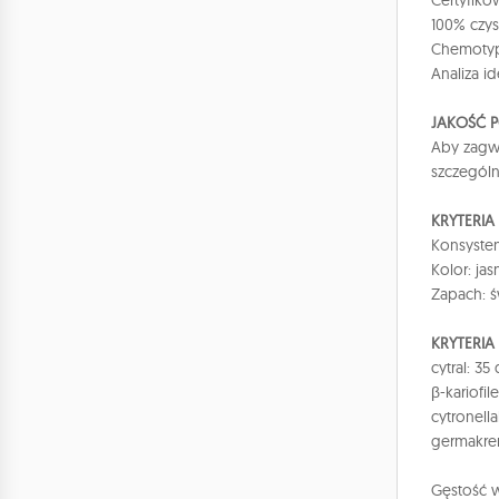
Certyfiko
100% czys
Chemotyp 
Analiza i
JAKOŚĆ 
Aby zagwa
szczegól
KRYTERI
Konsysten
Kolor: ja
Zapach: ś
KRYTERIA
cytral: 3
β-kariofil
cytronella
germakren
Gęstość w