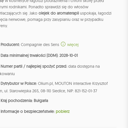
isy
w kosmetyce łagodzi podrażnienia i chroni skórę przed
nymi rodnikami. Ponadto sprawdzi się do włosów
tłaczających się. Jako
olejek do aromaterapii
uspokaja, łagodzi
ięcia nerwowe, pomaga przy zasypianiu oraz w przypadku
reny.
Producent:
Compagnie des Sens
więcej
Data minimalnej trwałości (DDM): 2028-10-01
Numer partii / najlepiej spożyć przed:
data dostępna na
kowaniu
Dytrybutor w Polsce:
Olium.pl, MOUTON interactive Krzysztof
n, ul. Starowiejska 265, 08-110 Siedlce, NIP: 821-152-01-37
Kraj pochodzenia: Bułgaria
Informacje o bezpieczeństwie:
pobierz