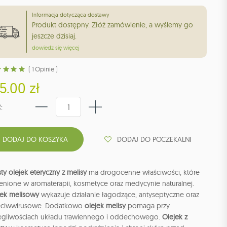
Informacja dotycząca dostawy
Produkt dostępny. Złóż zamówienie, a wyślemy go
jeszcze dzisiaj.
dowiedz się więcej
( 1 Opinie )
5.00 zł
:
DODAJ DO POCZEKALNI
ty olejek eteryczny z melisy
ma drogocenne właściwości, które
enione w aromaterapii, kosmetyce oraz medycynie naturalnej.
jek melisowy
wykazuje działanie łagodzące, antyseptyczne oraz
eciwwirusowe. Dodatkowo
olejek melisy
pomaga przy
egliwościach układu trawiennego i oddechowego.
Olejek z