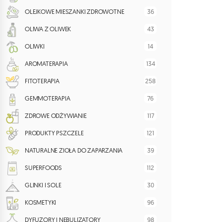
36
OLEJKOWE MIESZANKI ZDROWOTNE
43
OLIWA Z OLIWEK
14
OLIWKI
134
AROMATERAPIA
258
FITOTERAPIA
76
GEMMOTERAPIA
117
ZDROWE ODŻYWIANIE
121
PRODUKTY PSZCZELE
39
NATURALNE ZIOŁA DO ZAPARZANIA
112
SUPERFOODS
30
GLINKI I SOLE
96
KOSMETYKI
98
DYFUZORY I NEBULIZATORY