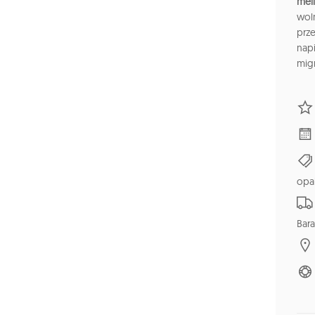
mel
wol
prze
nap
mig
opa
Bara