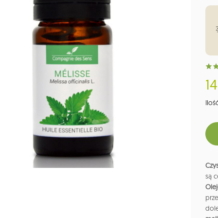
14
Ilość
Czys
są c
Ole
prz
dol