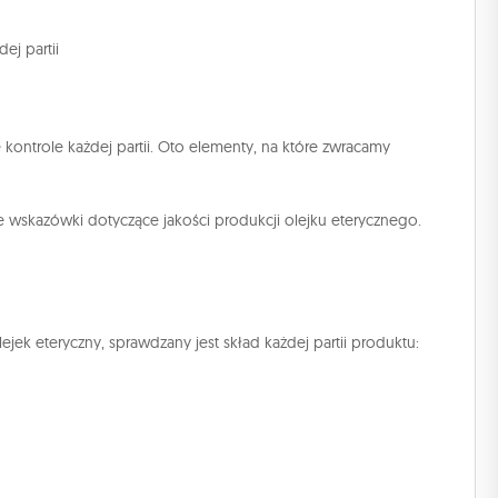
ej partii
ontrole każdej partii. Oto elementy, na które zwracamy
e wskazówki dotyczące jakości produkcji olejku eterycznego.
k eteryczny, sprawdzany jest skład każdej partii produktu: