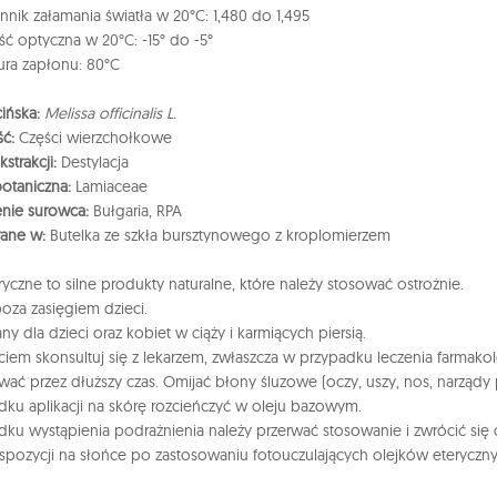
nik załamania światła w 20°C: 1,480 do 1,495
ść optyczna w 20°C: -15° do -5°
ra zapłonu: 80°C
ińska:
Melissa officinalis L.
ść:
Części wierzchołkowe
strakcji:
Destylacja
botaniczna:
Lamiaceae
nie surowca:
Bułgaria, RPA
ane w:
Butelka ze szkła bursztynowego z kroplomierzem
eryczne to silne produkty naturalne, które należy stosować ostrożnie.
oza zasięgiem dzieci.
ny dla dzieci oraz kobiet w ciąży i karmiących piersią.
ciem skonsultuj się z lekarzem, zwłaszcza w przypadku leczenia farmako
wać przez dłuższy czas. Omijać błony śluzowe (oczy, uszy, nos, narządy 
ku aplikacji na skórę rozcieńczyć w oleju bazowym.
ku wystąpienia podrażnienia należy przerwać stosowanie i zwrócić się
spozycji na słońce po zastosowaniu fotouczulających olejków eteryczny