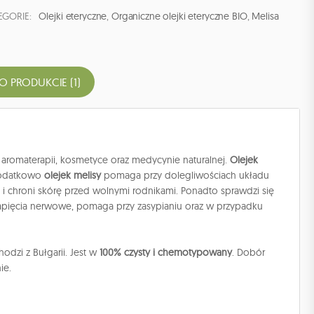
EGORIE:
Olejki eteryczne
,
Organiczne olejki eteryczne BIO
,
Melisa
 O PRODUKCIE (1)
aromaterapii, kosmetyce oraz medycynie naturalnej.
Olejek
 Dodatkowo
olejek melisy
pomaga przy dolegliwościach układu
i chroni skórę przed wolnymi rodnikami. Ponadto sprawdzi się
apięcia nerwowe, pomaga przy zasypianiu oraz w przypadku
odzi z Bułgarii. Jest w
100% czysty i chemotypowany
. Dobór
ie.