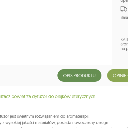
opa
Bara
KAT
arom
na p
OPIS PRODUKTU
OPINIE
ilżacz powietrza dyfuzor do olejków eterycznych
uzor jest świetnym rozwiązaniem do aromaterapii.
z wysokiej jakości materiałów, posiada nowoczesny design.