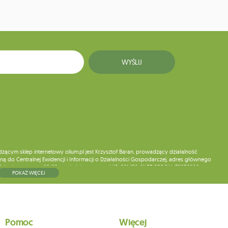
WYŚLIJ
ym sklep internetowy olium.pl jest Krzysztof Baran, prowadzący działalność
ą do Centralnej Ewidencji i Informacji o Działalności Gospodarczej, adres głównego
5, kod pocztowy: 08-110, posiadający numer NIP: 821-152-01-37, REGON: 711650928 .
POKAŻ WIĘCEJ
ne do chwili rezygnacji z subskrypcji.
wych, ich sprostowania, usunięcia, ograniczenia przetwarzania, wniesienia sprzeciwu
skargi do organu nadzorczego oraz cofnięcia zgody w dowolnym momencie bez
a podstawie zgody przed jej cofnięciem. W tym celu możesz kontaktować się z
Pomoc
Więcej
 pisemnie na adres siedziby.