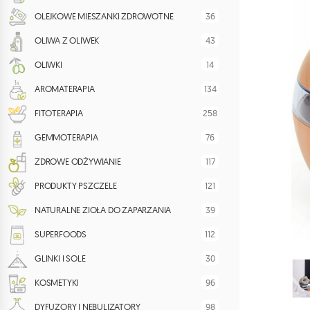
36
OLEJKOWE MIESZANKI ZDROWOTNE
43
OLIWA Z OLIWEK
14
OLIWKI
134
AROMATERAPIA
258
FITOTERAPIA
76
GEMMOTERAPIA
117
ZDROWE ODŻYWIANIE
121
PRODUKTY PSZCZELE
39
NATURALNE ZIOŁA DO ZAPARZANIA
112
SUPERFOODS
30
GLINKI I SOLE
96
KOSMETYKI
98
DYFUZORY I NEBULIZATORY