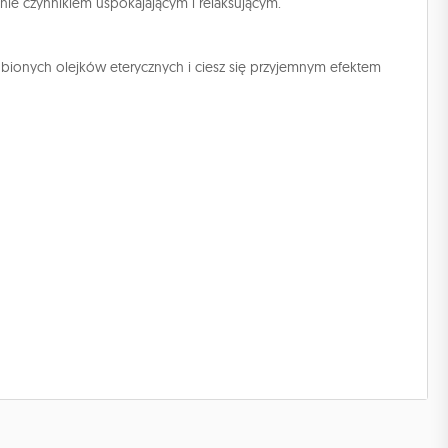
nie czynnikiem uspokajającym i relaksującym.
lubionych olejków eterycznych i ciesz się przyjemnym efektem