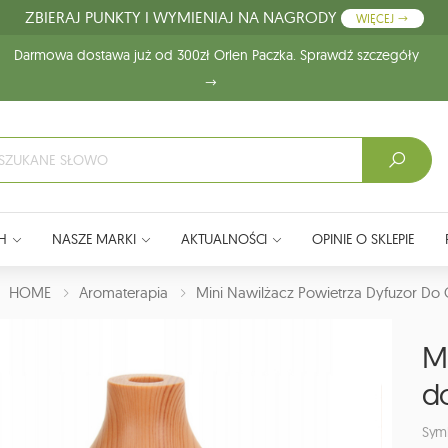
ZBIERAJ PUNKTY I WYMIENIAJ NA NAGRODY
WIĘCEJ
Darmowa dostawa już od 300zł Orlen Paczka. Sprawdź szczegóły
H
NASZE MARKI
AKTUALNOŚCI
OPINIE O SKLEPIE
J:
HOME
Aromaterapia
Mini Nawilżacz Powietrza Dyfuzor Do 
Mi
d
Symb