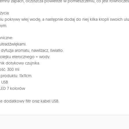
jemny zapach, oczyszcza powietrze w pomieszczeniu, co jest równocześ
ycia:
iu pokrywy wlej wodę, a następnie dodaj do niej kilka kropli swoich u
wym.
niczne:
 ultradźwiękami.
 dyfuzja aromatu, nawilżacz, światło.
olejku eterycznego + wody.
znik dotykowy czujnika.
ść: 300 ml
 produktu: 11x11cm.
a USB
 LED 7 kolorów
e dodatkowy filtr oraz kabel USB.