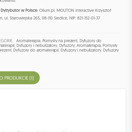
kowaniu
Dytrybutor w Polsce:
Olium.pl, MOUTON interactive Krzysztof
n, ul. Starowiejska 265, 08-110 Siedlce, NIP: 821-152-01-37
EGORIE:
Aromaterapia
,
Pomysły na prezent
,
Dyfuzory do
aterapii
,
Dyfuzory i nebulizatory
,
Dyfuzory
,
Aromaterapia
,
Pomysły
rezent
,
Dyfuzory do aromaterapii
,
Dyfuzory i nebulizatory
,
Dyfuzory
 O PRODUKCIE (1)