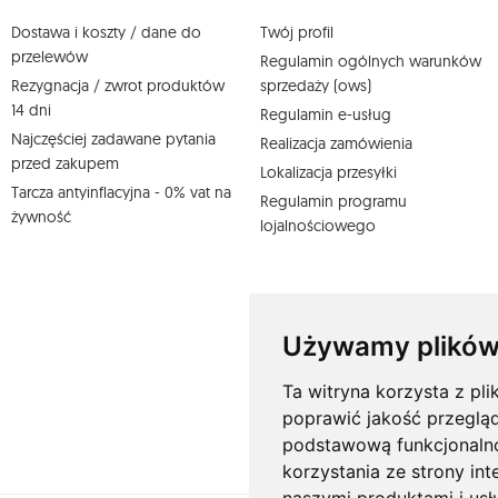
Więcej informacji:
www.mouton.pl/ODO
Dostawa i koszty / dane do
Twój profil
przelewów
Regulamin ogólnych warunków
Rezygnacja / zwrot produktów
sprzedaży (ows)
14 dni
Regulamin e-usług
Najczęściej zadawane pytania
Realizacja zamówienia
przed zakupem
Lokalizacja przesyłki
Tarcza antyinflacyjna - 0% vat na
Regulamin programu
żywność
lojalnościowego
Używamy plików
Ta witryna korzysta z pli
poprawić jakość przeglą
podstawową funkcjonaln
korzystania ze strony int