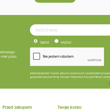
zapisz
wypisz
rnetowego
mail przez
Administratorem Twoich danych osobowych i podmiotem prowadząc
gospodarczą pod firmą: Mouton Interactive Krzysztof Baran wpisan
miejsca wykonywania działalności w Siedlcach, ul. Starowiejska 26
Dane będą przetwarzane w celu wysyłki newslettera i przechowywa
Przysługuje Ci prawo do żądania dostępu do swoich danych osobo
wobec przetwarzania swoich danych oraz prawo do wniesienia 
wpływu na zgodność z prawem przetwarzania, którego dokonano n
Przed zakupem
Twoje konto
działem obsługi klienta Mouton Interactive pod adresem e-mail lub