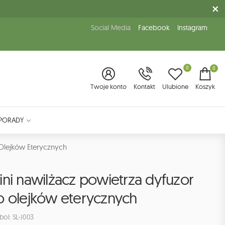
Social Media
Facebook
Instagram
0
0
Twoje konto
Kontakt
Ulubione
Koszyk
PORADY
Olejków Eterycznych
ni nawilżacz powietrza dyfuzor
o olejków eterycznych
ol: SL-J003