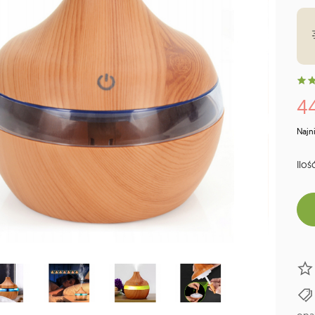
44
Najn
Ilość