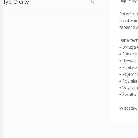
Typ Oferty
Daje przy
Sposób uż
Po otwarc
zapacho
Dane tech
• Dyfuzja
• Funkcja:
• Używać 
• Przełąc
• Pojemno
• Rozmiar
• Wtyczk
• Światło
W zestawi