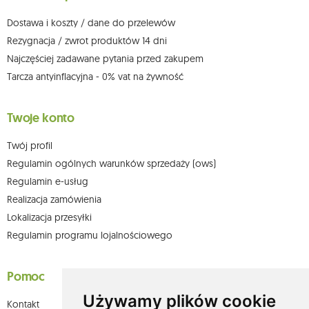
możesz kontaktować się z działem obsługi klienta Mouton Interactive pod
adresem e-mail lub pisemnie na adres siedziby.
Dostawa i koszty / dane do przelewów
Więcej informacji:
www.mouton.pl/ODO
Rezygnacja / zwrot produktów 14 dni
Najczęściej zadawane pytania przed zakupem
Tarcza antyinflacyjna - 0% vat na żywność
Twoje konto
Twój profil
Regulamin ogólnych warunków sprzedaży (ows)
Regulamin e-usług
Realizacja zamówienia
Lokalizacja przesyłki
Regulamin programu lojalnościowego
Pomoc
Używamy plików cookie
Kontakt