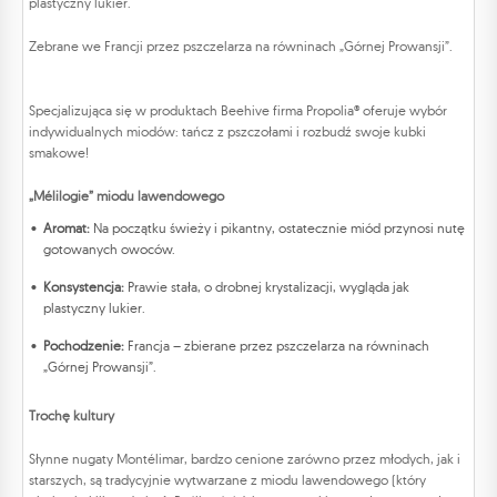
plastyczny lukier.
Zebrane we Francji przez pszczelarza na równinach „Górnej Prowansji”.
Specjalizująca się w produktach Beehive firma Propolia® oferuje wybór
indywidualnych miodów: tańcz z pszczołami i rozbudź swoje kubki
smakowe!
„Mélilogie” miodu lawendowego
Aromat:
Na początku świeży i pikantny, ostatecznie miód przynosi nutę
gotowanych owoców.
Konsystencja:
Prawie stała, o drobnej krystalizacji, wygląda jak
plastyczny lukier.
Pochodzenie:
Francja – zbierane przez pszczelarza na równinach
„Górnej Prowansji”.
Trochę kultury
Słynne nugaty Montélimar, bardzo cenione zarówno przez młodych, jak i
starszych, są tradycyjnie wytwarzane z miodu lawendowego (który