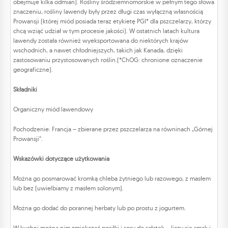
obejmuje kilka odmian). Rośliny śródziemnomorskie w pełnym tego słowa
znaczeniu, rośliny lawendy były przez długi czas wyłączną własnością
Prowansji (której miód posiada teraz etykietę PGI* dla pszczelarzy, którzy
chcą wziąć udział w tym procesie jakości). W ostatnich latach kultura
lawendy została również wyeksportowana do niektórych krajów
wschodnich, a nawet chłodniejszych, takich jak Kanada, dzięki
zastosowaniu przystosowanych roślin.(*ChOG: chronione oznaczenie
geograficzne).
Składniki
Organiczny miód lawendowy
Pochodzenie: Francja – zbierane przez pszczelarza na równinach „Górnej
Prowansji”.
Wskazówki dotyczące użytkowania
Można go posmarować kromką chleba żytniego lub razowego, z masłem
lub bez (uwielbiamy z masłem solonym).
Można go dodać do porannej herbaty lub po prostu z jogurtem.
W kuchni można nim zmiękczać posiłki i sosy do sałatek – liczy się smak i