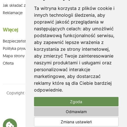
Jak składać zamówienia w sklepie olium.pl?
Ta witryna korzysta z plików cookie i
Reklamacje
innych technologii śledzenia, aby
poprawić jakość przeglądania w
następujących celach:
aby umożliwić
Więcej
podstawową funkcjonalność serwisu
,
Bezpieczeństwo płatności
aby zapewnić lepsze wrażenia z
Polityka prywatności
korzystania ze strony internetowej
,
aby zmierzyć Twoje zainteresowanie
Mapa strony
naszymi produktami i usługami oraz
Oferta
personalizować interakcje
marketingowe
,
aby dostarczać
reklamy które są dla Ciebie bardziej
odpowiednie
.
Copyright © olium.pl. Wszystkie prawa zastrzeżone. Designed by
MOUTON interactive
Zgoda
Zobacz nasz profil na:
Odmawiam
Zmiana ustawień