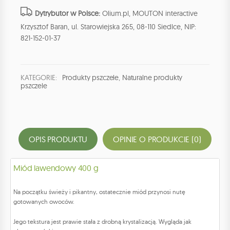
Dytrybutor w Polsce:
Olium.pl, MOUTON interactive
Krzysztof Baran, ul. Starowiejska 265, 08-110 Siedlce, NIP:
821-152-01-37
KATEGORIE:
Produkty pszczele
,
Naturalne produkty
pszczele
OPIS PRODUKTU
OPINIE O PRODUKCIE (0)
Miód lawendowy 400 g
Na początku świeży i pikantny, ostatecznie miód przynosi nutę
gotowanych owoców.
Jego tekstura jest prawie stała z drobną krystalizacją. Wygląda jak