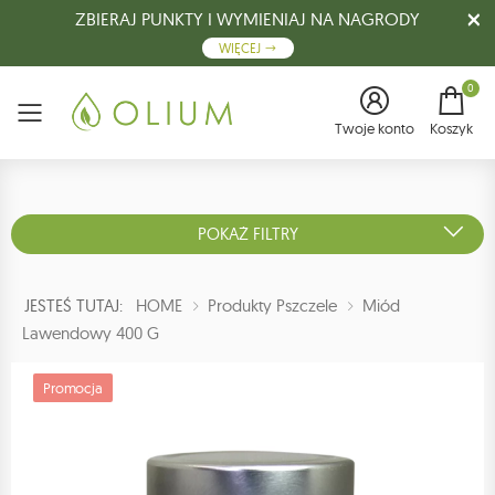
ZBIERAJ PUNKTY I WYMIENIAJ NA NAGRODY
WIĘCEJ
0
Menu
Twoje konto
Koszyk
POKAŻ FILTRY
JESTEŚ TUTAJ:
HOME
Produkty Pszczele
Miód
Lawendowy 400 G
Promocja