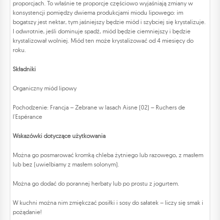
proporcjach. To właśnie te proporcje częściowo wyjaśniają zmiany w
konsystencji pomiędzy dwiema produkcjami miodu lipowego: im
bogatszy jest nektar, tym jaśniejszy będzie miód i szybciej się krystalizuje.
I odwrotnie, jeśli dominuje spadź, miód będzie ciemniejszy i będzie
krystalizował wolniej. Miód ten może krystalizować od 4 miesięcy do
roku.
Składniki
Organiczny miód lipowy
Pochodzenie: Francja – Zebrane w lasach Aisne (02) – Ruchers de
l'Espérance
Wskazówki dotyczące użytkowania
Można go posmarować kromką chleba żytniego lub razowego, z masłem
lub bez (uwielbiamy z masłem solonym).
Można go dodać do porannej herbaty lub po prostu z jogurtem.
W kuchni można nim zmiękczać posiłki i sosy do sałatek – liczy się smak i
pożądanie!