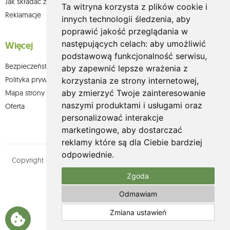
Jak składać zamówienia w sklepie olium.pl?
Ta witryna korzysta z plików cookie i
Reklamacje
innych technologii śledzenia, aby
poprawić jakość przeglądania w
następujących celach:
aby umożliwić
Więcej
podstawową funkcjonalność serwisu
,
Bezpieczeństwo płatności
aby zapewnić lepsze wrażenia z
Polityka prywatności
korzystania ze strony internetowej
,
aby zmierzyć Twoje zainteresowanie
Mapa strony
naszymi produktami i usługami oraz
Oferta
personalizować interakcje
marketingowe
,
aby dostarczać
reklamy które są dla Ciebie bardziej
odpowiednie
.
Copyright © olium.pl. Wszystkie prawa zastrzeżone. Designed by
MOUTON interactive
Zgoda
Zobacz nasz profil na:
Odmawiam
Zmiana ustawień