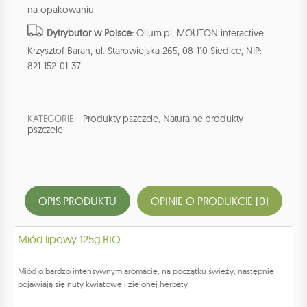
na opakowaniu
Dytrybutor w Polsce:
Olium.pl, MOUTON interactive
Krzysztof Baran, ul. Starowiejska 265, 08-110 Siedlce, NIP:
821-152-01-37
KATEGORIE:
Produkty pszczele
,
Naturalne produkty
pszczele
OPIS PRODUKTU
OPINIE O PRODUKCIE (0)
Miód lipowy 125g BIO
Miód o bardzo intensywnym aromacie, na początku świeży, następnie
pojawiają się nuty kwiatowe i zielonej herbaty.