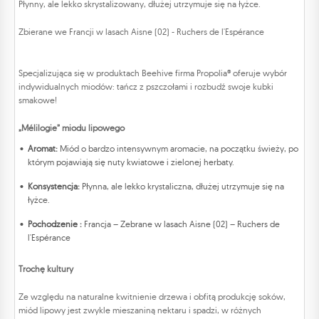
Płynny, ale lekko skrystalizowany, dłużej utrzymuje się na łyżce.
Zbierane we Francji w lasach Aisne (02) - Ruchers de l'Espérance
Specjalizująca się w produktach Beehive firma Propolia® oferuje wybór
indywidualnych miodów: tańcz z pszczołami i rozbudź swoje kubki
smakowe!
„Mélilogie” miodu lipowego
Aromat:
Miód o bardzo intensywnym aromacie, na początku świeży, po
którym pojawiają się nuty kwiatowe i zielonej herbaty.
Konsystencja:
Płynna, ale lekko krystaliczna, dłużej utrzymuje się na
łyżce.
Pochodzenie
:
Francja – Zebrane w lasach Aisne (02) – Ruchers de
l'Espérance
Trochę kultury
Ze względu na naturalne kwitnienie drzewa i obfitą produkcję soków,
miód lipowy jest zwykle mieszaniną nektaru i spadzi, w różnych