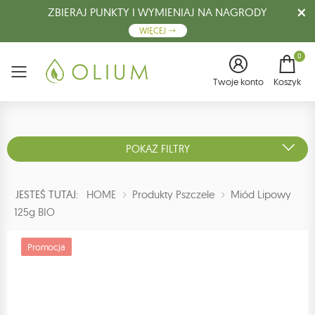
ZBIERAJ PUNKTY I WYMIENIAJ NA NAGRODY
WIĘCEJ
0
Menu
Twoje konto
Koszyk
POKAŻ FILTRY
JESTEŚ TUTAJ:
HOME
Produkty Pszczele
Miód Lipowy
125g BIO
Promocja