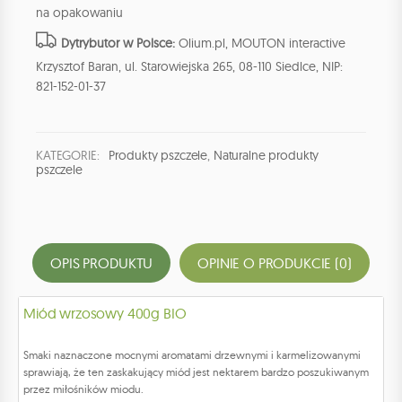
na opakowaniu
Dytrybutor w Polsce:
Olium.pl, MOUTON interactive
Krzysztof Baran, ul. Starowiejska 265, 08-110 Siedlce, NIP:
821-152-01-37
KATEGORIE:
Produkty pszczele
,
Naturalne produkty
pszczele
OPIS PRODUKTU
OPINIE O PRODUKCIE (0)
Miód wrzosowy 400g BIO
Smaki naznaczone mocnymi aromatami drzewnymi i karmelizowanymi
sprawiają, że ten zaskakujący miód jest nektarem bardzo poszukiwanym
przez miłośników miodu.