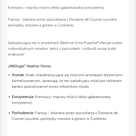
Kremowy i mazisty miód o lekko galaretowatej konsystencji.
Francja - zebrane przez pszczelarza z Domaine de Coume Louvière,
pomiędzy morzem a górami w Corbières.
Specjalizująca się w produktach Beehive firma Propolia® oferuje wybór
indywidualnych miodów: tańcz z pszczołami i rozbudź swoje kubki
smakowe!
„Mélilogie” Heather Honey
Aromat:
Smaki charakteryzujące się mocnymi aromatami drzewnymi i
karmelizowanymi, sprawiają, że ten zaskakujący miód jest nektarem
bardzo poszukiwanym przez miłośników miodu.
Konsystencja:
Kremowy i mazisty miód o lekko galaretowatej
konsystencji.
Pochodzenie:
Francja – zbierane przez pszczelarza z Domaine de
Coume Louvière, pomiędzy morzem a górami w Corbières.