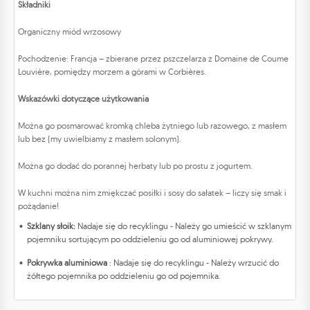
Składniki
Organiczny miód wrzosowy
Pochodzenie: Francja – zbierane przez pszczelarza z Domaine de Coume
Louvière, pomiędzy morzem a górami w Corbières.
Wskazówki dotyczące użytkowania
Można go posmarować kromką chleba żytniego lub razowego, z masłem
lub bez (my uwielbiamy z masłem solonym).
Można go dodać do porannej herbaty lub po prostu z jogurtem.
W kuchni można nim zmiękczać posiłki i sosy do sałatek – liczy się smak i
pożądanie!
Szklany słoik:
Nadaje się do recyklingu - Należy go umieścić w szklanym
pojemniku sortującym po oddzieleniu go od aluminiowej pokrywy.
Pokrywka aluminiowa
: Nadaje się do recyklingu - Należy wrzucić do
żółtego pojemnika po oddzieleniu go od pojemnika.