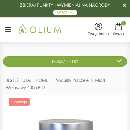
ZBIERAJ PUNKTY I WYMIENIAJ NA NAGRODY
WIĘCEJ
0
Menu
Twoje konto
Koszyk
POKAŻ FILTRY
JESTEŚ TUTAJ:
HOME
Produkty Pszczele
Miód
Wrzosowy 400g BIO
Promocja