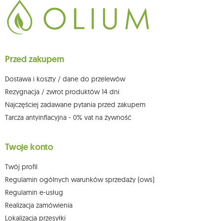
chwili rezygnacji z subskrypcji.
Przysługuje Ci prawo do żądania dostępu do swoich danych osobowych,
ich sprostowania, usunięcia, ograniczenia przetwarzania, wniesienia
sprzeciwu wobec przetwarzania swoich danych oraz prawo do
wniesienia skargi do organu nadzorczego oraz cofnięcia zgody w
dowolnym momencie bez wpływu na zgodność z prawem przetwarzania,
Przed zakupem
którego dokonano na podstawie zgody przed jej cofnięciem. W tym celu
możesz kontaktować się z działem obsługi klienta Mouton Interactive pod
adresem e-mail lub pisemnie na adres siedziby.
Dostawa i koszty / dane do przelewów
Więcej informacji:
www.mouton.pl/ODO
Rezygnacja / zwrot produktów 14 dni
Najczęściej zadawane pytania przed zakupem
Tarcza antyinflacyjna - 0% vat na żywność
Twoje konto
Twój profil
Regulamin ogólnych warunków sprzedaży (ows)
Regulamin e-usług
Realizacja zamówienia
Lokalizacja przesyłki