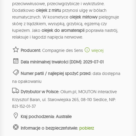
przeciwwirusowe, przeciwgrzybicze i wykrztuśne.
Dodatkowo
olejek z mirtu
przynosi ulgę w bólach
reumatycznych. W kosmetyce
olejek mirtowy
pielęgnuje
skórę z trądzikiem, wysypką, grzybicą, egzemą czy
łupieżem. Jako
olejek do aromaterapii
poprawia nastrój,
relaksuje i łagodzi napięcia nerwowe.
Producent:
Compagnie des Sens
więcej
Data minimalnej trwałości (DDM): 2029-07-01
Numer partii / najlepiej spożyć przed:
data dostępna
na opakowaniu
Dytrybutor w Polsce:
Olium.pl, MOUTON interactive
Krzysztof Baran, ul. Starowiejska 265, 08-110 Siedlce, NIP:
821-152-01-37
Kraj pochodzenia: Australie
Informacje o bezpieczeństwie:
pobierz