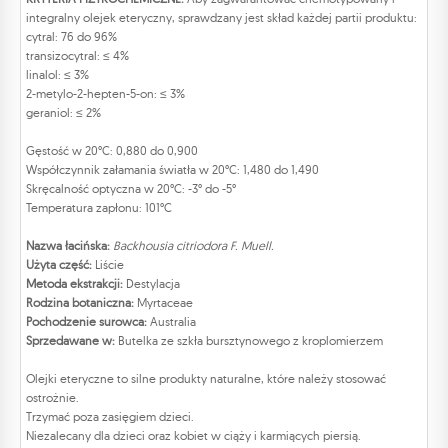
integralny olejek eteryczny, sprawdzany jest skład każdej partii produktu:
cytral: 76 do 96%
transizocytral: ≤ 4%
linalol: ≤ 3%
2-metylo-2-hepten-5-on: ≤ 3%
geraniol: ≤ 2%
Gęstość w 20°C: 0,880 do 0,900
Współczynnik załamania światła w 20°C: 1,480 do 1,490
Skręcalność optyczna w 20°C: -3° do -5°
Temperatura zapłonu: 101°C
Nazwa łacińska:
Backhousia citriodora F. Muell.
Użyta część:
Liście
Metoda ekstrakcji:
Destylacja
Rodzina botaniczna:
Myrtaceae
Pochodzenie surowca:
Australia
Sprzedawane w:
Butelka ze szkła bursztynowego z kroplomierzem
Olejki eteryczne to silne produkty naturalne, które należy stosować
ostrożnie.
Trzymać poza zasięgiem dzieci.
Niezalecany dla dzieci oraz kobiet w ciąży i karmiących piersią.