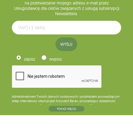
na przetwarzanie mojego adresu e-mail przez
Usługodawcę dla celów związanych z usługą subskrypcji
Newslettera.
WYŚLIJ
zapisz
wypisz
Administratorem Twoich danych osobowych i podmiotem prowadzącym
sklep internetowy olium.pl jest Krzysztof Baran, prowadzący działalność
gospodarczą pod firmą: Mouton Interactive Krzysztof Baran wpisaną do
POKAŻ WIĘCEJ
Centralnej Ewidencji i Informacji o Działalności Gospodarczej, adres
głównego miejsca wykonywania działalności w Siedlcach, ul. Starowiejska
265, kod pocztowy: 08-110, posiadający numer NIP: 821-152-01-37, REGON:
711650928 .
Dane będą przetwarzane w celu wysyłki newslettera i przechowywane do