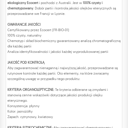
ekologiczny Ecocert
i pochodzi z Australii. Jest w
100% czysty i
chemotypowany
. Dobór partii i kontrola jakości olejków eterycznych są
przeprowadzane we Francji w Lyonie.
GWARANCJE JAKOŚCI
Certyfikowany przez Ecocert (FR-BIO-01)
100% czysty, naturalny
Chemotyp i skład biochemiczny gwarantowany analizą chromatograficzną
dla każdej partii
Analiza identyfikowalności i jakości każdej wyprodukowanej partii
JAKOŚĆ POD KONTROLĄ
Aby zagwarantować nienaganną i najwyższą jakość, przeprowadzane są
rutynowe kontrole każdej partii. Oto elementy, na które zwracamy
szczególną uwagę w przypadku tego produktu:
KRYTERIA ORGANOLEPTYCZNE:
Te kryteria odbierane są zmysłami i
stanowią cenne wskazówki dotyczące jakości produkcji olejku
eterycznego.
Konsystencja: płynny
Kolor: jasnożółty
Zapach: cytrynowy, kwiatowy
KRYTERIA FIZYKOCHEMICZNE:
Aby zagwarantować chemotypowany i