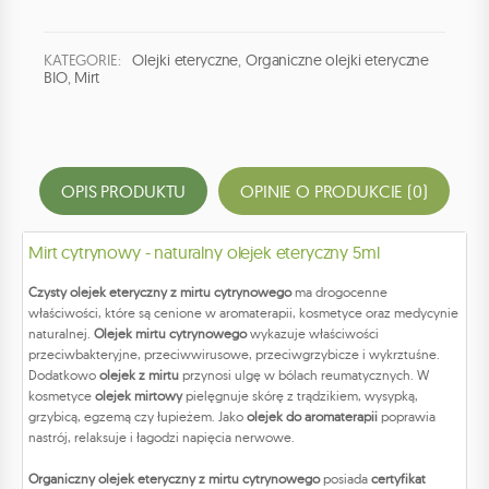
KATEGORIE:
Olejki eteryczne
,
Organiczne olejki eteryczne
BIO
,
Mirt
OPIS PRODUKTU
OPINIE O PRODUKCIE (0)
Mirt cytrynowy - naturalny olejek eteryczny 5ml
Czysty olejek eteryczny z mirtu cytrynowego
ma drogocenne
właściwości, które są cenione w aromaterapii, kosmetyce oraz medycynie
naturalnej.
Olejek mirtu cytrynowego
wykazuje właściwości
przeciwbakteryjne, przeciwwirusowe, przeciwgrzybicze i wykrztuśne.
Dodatkowo
olejek z mirtu
przynosi ulgę w bólach reumatycznych. W
kosmetyce
olejek mirtowy
pielęgnuje skórę z trądzikiem, wysypką,
grzybicą, egzemą czy łupieżem. Jako
olejek do aromaterapii
poprawia
nastrój, relaksuje i łagodzi napięcia nerwowe.
Organiczny olejek eteryczny z mirtu cytrynowego
posiada
certyfikat