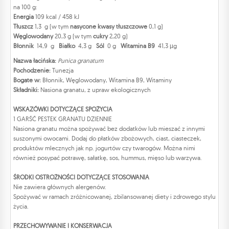
na 100 g:
Energia
109 kcal / 458 kJ
Tłuszcz
1,3 g (w tym
nasycone kwasy tłuszczowe
0,1 g)
Węglowodany
20,3 g (w tym
cukry
2,20 g)
Błonnik
14,9 g
Białko
4,3 g
Sól
0 g
Witamina B9
41,3 µg
Nazwa łacińska:
Punica granatum
Pochodzenie:
Tunezja
Bogate w:
Błonnik, Węglowodany, Witamina B9, Witaminy
Składniki:
Nasiona granatu, z upraw ekologicznych
WSKAZÓWKI DOTYCZĄCE SPOŻYCIA
1 GARŚĆ PESTEK GRANATU DZIENNIE
Nasiona granatu można spożywać bez dodatków lub mieszać z innymi
suszonymi owocami. Dodaj do płatków zbożowych, ciast, ciasteczek,
produktów mlecznych jak np. jogurtów czy twarogów. Można nimi
również posypać potrawę, sałatkę, sos, hummus, mięso lub warzywa.
ŚRODKI OSTROŻNOŚCI DOTYCZĄCE STOSOWANIA
Nie zawiera głównych alergenów.
Spożywać w ramach zróżnicowanej, zbilansowanej diety i zdrowego stylu
życia.
PRZECHOWYWANIE I KONSERWACJA