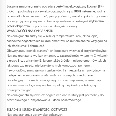
Suszone nasiona granatu
posiadają
certyfikat ekologiczny Ecocert
(FR-
BIO-01), pochodzą z upraw ekologicznych i są w
100% naturalne
, wolne
od wszelkich zanieczyszczeń, pestycydów czy metali ciężkich, zgodnie z
obowiązującymi przepisami. Każda sprzedawana partia jest
wybierana
przez ekspertów
na podstawie analizy jakościowej.
WŁAŚCIWOŚCI NASION GRANATU
Nasiona granatu suszy się w niskiej temperaturze, aby jak najlepiej
zachować bogactwo ich mikroelementów. Są uwielbiane ze względu na
ich słodki smak i chrupkość.
Główny atutu pestek granatu? Ich bogactwo w związki antyoksydacyjne!
Nasiana granatu to wulkan witamin, w szczególności witaminy C, witamin
z grupy B czy witaminy E. Są one także źródłem mikroelementów takich
jak potas czy miedź; nie brakuje w nich kompozycji polifenoli,
flawonoidów, antocyjanów i garbników. Ta mieszanka antyoksydacyjna
nadaje pestkom granatu właściwości ochronnych przed stresem
oksydacyjnym. Ponadto zmniejszają uczucie zmęczenia, wzmacniają
obronę immunologiczną, ale także pełnią rolę kardioprotekcyjną i
neuroprotekcyjną.
Nasiona granatu są również bogate w błonnik, który jest potrzebny do
prawidłowego funkcjonowania układu pokarmowego.
SKŁADNIKI I ŚREDNIE WARTOŚCI ODŻYWCZE
Nasiona granatu, z upraw ekologicznych