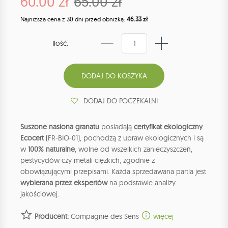
60.00 zł
65.00 zł
Najniższa cena z 30 dni przed obniżką:
46.33 zł
Ilość:
DODAJ DO POCZEKALNI
Suszone nasiona granatu
posiadają
certyfikat ekologiczny
Ecocert
(FR-BIO-01), pochodzą z upraw ekologicznych i są
w
100% naturalne
, wolne od wszelkich zanieczyszczeń,
pestycydów czy metali ciężkich, zgodnie z
obowiązującymi przepisami. Każda sprzedawana partia jest
wybierana przez ekspertów
na podstawie analizy
jakościowej.
Producent:
Compagnie des Sens
więcej