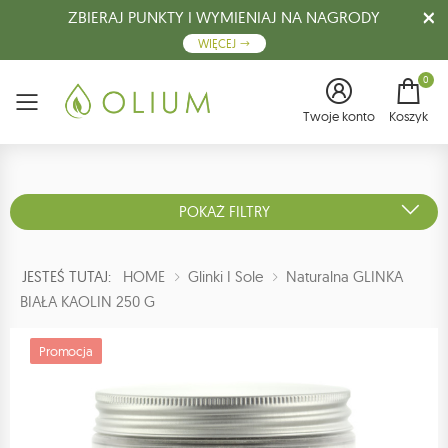
ZBIERAJ PUNKTY I WYMIENIAJ NA NAGRODY
WIĘCEJ
0
Menu
Twoje konto
Koszyk
POKAŻ FILTRY
JESTEŚ TUTAJ:
HOME
Glinki I Sole
Naturalna GLINKA
BIAŁA KAOLIN 250 G
Promocja