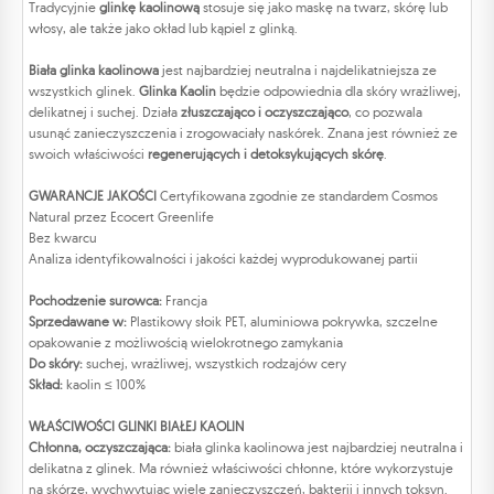
Tradycyjnie
glinkę kaolinową
stosuje się jako maskę na twarz, skórę lub
włosy, ale także jako okład lub kąpiel z glinką.
Biała glinka kaolinowa
jest najbardziej neutralna i najdelikatniejsza ze
wszystkich glinek.
Glinka Kaolin
będzie odpowiednia dla skóry wrażliwej,
delikatnej i suchej. Działa
złuszczająco i oczyszczająco
, co pozwala
usunąć zanieczyszczenia i zrogowaciały naskórek. Znana jest również ze
swoich właściwości
regenerujących i detoksykujących skórę
.
GWARANCJE JAKOŚCI
Certyfikowana zgodnie ze standardem Cosmos
Natural przez Ecocert Greenlife
Bez kwarcu
Analiza identyfikowalności i jakości każdej wyprodukowanej partii
Pochodzenie surowca:
Francja
Sprzedawane w:
Plastikowy słoik PET, aluminiowa pokrywka, szczelne
opakowanie z możliwością wielokrotnego zamykania
Do skóry:
suchej, wrażliwej, wszystkich rodzajów cery
Skład:
kaolin ≤ 100%
WŁAŚCIWOŚCI GLINKI BIAŁEJ KAOLIN
Chłonna, oczyszczająca:
biała glinka kaolinowa jest najbardziej neutralna i
delikatna z glinek. Ma również właściwości chłonne, które wykorzystuje
na skórze, wychwytując wiele zanieczyszczeń, bakterii i innych toksyn.