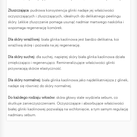
Złuszczająca:
pudrowa konsystencja glinki nadaje jej właściwości
oczyszczających i złuszczających, idealnych do delikatnego peelingu
skóry. Lekkie złuszczanie pomaga usunąć nadmiar martwego naskórka i
wspomaga regenerację komórek.
Dla skóry wrażliwej:
biała glinka kaolinowa jest bardzo delikatna, koi
wrażliwą skórę i pozwala na jej regenerację.
Dla skóry suchej:
dla suchej, napiętej skóry biała glinka kaolinowa działa
zmiękczająco i regenerująco. Remineralizujące właściwości glinki
przywracają skórze elastyczność.
Dla skóry normalnej:
biała glinka kaolinowa jako najdelikatniejsza z glinek,
nadaje się również do skóry normalnej.
Do każdego rodzaju włosów:
skóra głowy stale wydziela sebum, co
skutkuje zanieczyszczeniami. Oczyszczające i absorbujące właściwości
białej glinki kaolinowej pozwalają na wchłonięcie, a tym samym regulację
nadmiaru sebum.