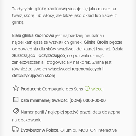
Tradycyjnie
glinkę kaolinową
stosuje się jako maskę na
twarz, skórę lub włosy, ale także jako okład lub kąpiel z
glinką.
Biała glinka kaolinowa
jest najbardziej neutralna i
najdelikatniejsza ze wszystkich glinek.
Glinka Kaolin
będzie
odpowiednia dla skóry wrażliwej, delikatnej i suchej. Działa
złuszczająco i oczyszczająco
, co pozwala usunąć
zanieczyszczenia i zrogowaciały naskórek. Znana jest
również ze swoich właściwości
regenerujących i
detoksykujących skórę
.
Producent:
Compagnie des Sens
więcej
Data minimalnej trwałości (DDM): 0000-00-00
Numer partii / najlepiej spożyć przed:
data dostępna
na opakowaniu
Dytrybutor w Polsce:
Olium.pl, MOUTON interactive