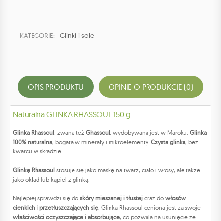
KATEGORIE:
Glinki i sole
OPIS PRODUKTU
OPINIE O PRODUKCIE (0)
Naturalna GLINKA RHASSOUL 150 g
Glinka Rhassoul
, zwana też
Ghassoul
, wydobywana jest w Maroku.
Glinka
100% naturalna
, bogata w minerały i mikroelementy.
Czysta glinka
, bez
kwarcu w składzie.
Glinkę Rhassoul
stosuje się jako maskę na twarz, ciało i włosy, ale także
jako okład lub kąpiel z glinką.
Najlepiej sprawdzi się do
skóry mieszanej i tłustej
oraz do
włosów
cienkich i przetłuszczających się
. Glinka Rhassoul ceniona jest za swoje
właściwości oczyszczające i absorbujące
, co pozwala na usunięcie ze