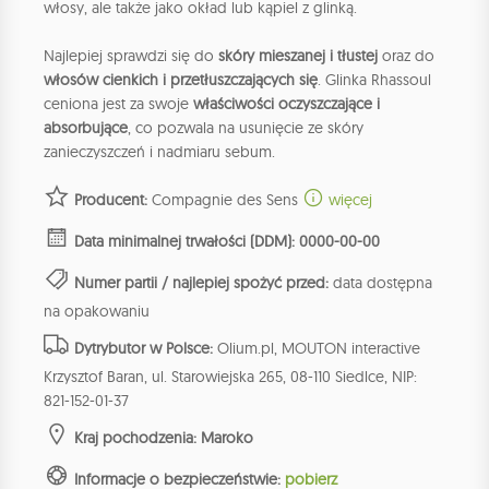
włosy, ale także jako okład lub kąpiel z glinką.
Najlepiej sprawdzi się do
skóry mieszanej i tłustej
oraz do
włosów cienkich i przetłuszczających się
. Glinka Rhassoul
ceniona jest za swoje
właściwości oczyszczające i
absorbujące
, co pozwala na usunięcie ze skóry
zanieczyszczeń i nadmiaru sebum.
Producent:
Compagnie des Sens
więcej
Data minimalnej trwałości (DDM): 0000-00-00
Numer partii / najlepiej spożyć przed:
data dostępna
na opakowaniu
Dytrybutor w Polsce:
Olium.pl, MOUTON interactive
Krzysztof Baran, ul. Starowiejska 265, 08-110 Siedlce, NIP:
821-152-01-37
Kraj pochodzenia: Maroko
Informacje o bezpieczeństwie:
pobierz