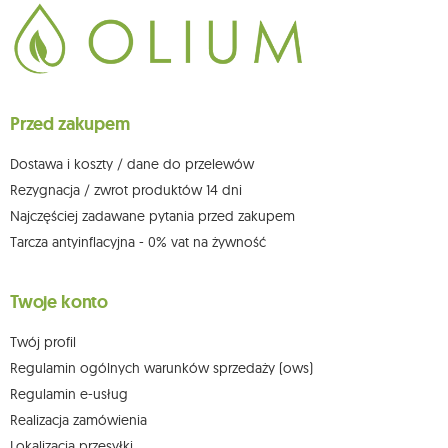
Dane będą przetwarzane w celu wysyłki newslettera i przechowywane do
chwili rezygnacji z subskrypcji.
Przysługuje Ci prawo do żądania dostępu do swoich danych osobowych,
ich sprostowania, usunięcia, ograniczenia przetwarzania, wniesienia
sprzeciwu wobec przetwarzania swoich danych oraz prawo do
wniesienia skargi do organu nadzorczego oraz cofnięcia zgody w
dowolnym momencie bez wpływu na zgodność z prawem przetwarzania,
Przed zakupem
którego dokonano na podstawie zgody przed jej cofnięciem. W tym celu
możesz kontaktować się z działem obsługi klienta Mouton Interactive pod
adresem e-mail lub pisemnie na adres siedziby.
Dostawa i koszty / dane do przelewów
Więcej informacji:
www.mouton.pl/ODO
Rezygnacja / zwrot produktów 14 dni
Najczęściej zadawane pytania przed zakupem
Tarcza antyinflacyjna - 0% vat na żywność
Twoje konto
Twój profil
Regulamin ogólnych warunków sprzedaży (ows)
Regulamin e-usług
Realizacja zamówienia
Lokalizacja przesyłki