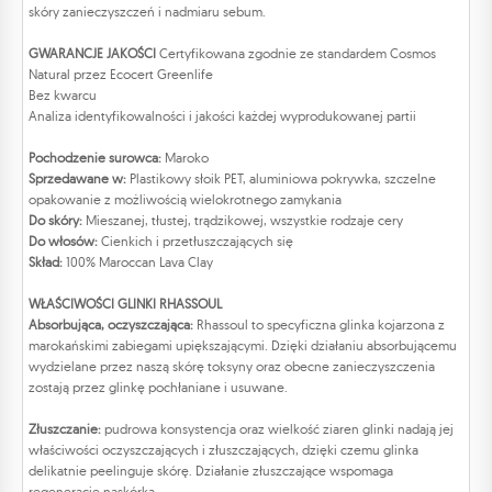
skóry zanieczyszczeń i nadmiaru sebum.
GWARANCJE JAKOŚCI
Certyfikowana zgodnie ze standardem Cosmos
Natural przez Ecocert Greenlife
Bez kwarcu
Analiza identyfikowalności i jakości każdej wyprodukowanej partii
Pochodzenie surowca:
Maroko
Sprzedawane w:
Plastikowy słoik PET, aluminiowa pokrywka, szczelne
opakowanie z możliwością wielokrotnego zamykania
Do skóry:
Mieszanej, tłustej, trądzikowej, wszystkie rodzaje cery
Do włosów:
Cienkich i przetłuszczających się
Skład:
100% Maroccan Lava Clay
WŁAŚCIWOŚCI GLINKI RHASSOUL
Absorbująca, oczyszczająca:
Rhassoul to specyficzna glinka kojarzona z
marokańskimi zabiegami upiększającymi. Dzięki działaniu absorbującemu
wydzielane przez naszą skórę toksyny oraz obecne zanieczyszczenia
zostają przez glinkę pochłaniane i usuwane.
Złuszczanie:
pudrowa konsystencja oraz wielkość ziaren glinki nadają jej
właściwości oczyszczających i złuszczających, dzięki czemu glinka
delikatnie peelinguje skórę. Działanie złuszczające wspomaga
regenerację naskórka.