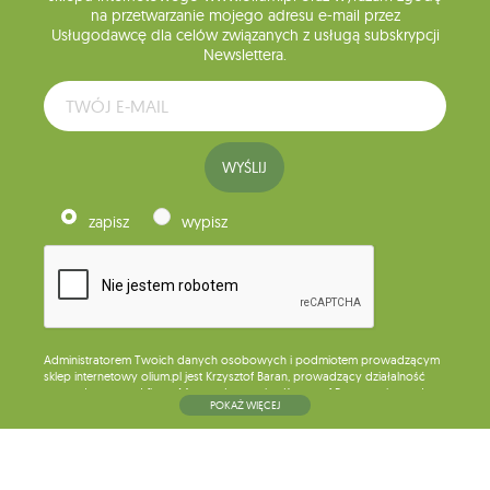
na przetwarzanie mojego adresu e-mail przez
Usługodawcę dla celów związanych z usługą subskrypcji
Newslettera.
WYŚLIJ
zapisz
wypisz
Administratorem Twoich danych osobowych i podmiotem prowadzącym
sklep internetowy olium.pl jest Krzysztof Baran, prowadzący działalność
gospodarczą pod firmą: Mouton Interactive Krzysztof Baran wpisaną do
POKAŻ WIĘCEJ
Centralnej Ewidencji i Informacji o Działalności Gospodarczej, adres
głównego miejsca wykonywania działalności w Siedlcach, ul. Starowiejska
265, kod pocztowy: 08-110, posiadający numer NIP: 821-152-01-37, REGON:
711650928 .