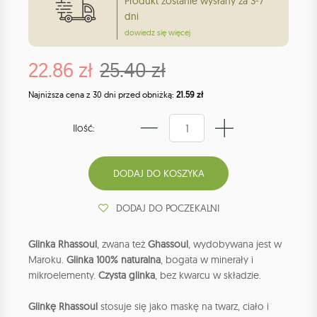
Produkt zostanie wysłany za 3-7
dni
dowiedz się więcej
22.86 zł
25.40 zł
Najniższa cena z 30 dni przed obniżką:
21.59 zł
Ilość:
DODAJ DO POCZEKALNI
Glinka Rhassoul
, zwana też
Ghassoul
, wydobywana jest w
Maroku.
Glinka 100% naturalna
, bogata w minerały i
mikroelementy.
Czysta glinka
, bez kwarcu w składzie.
Glinkę Rhassoul
stosuje się jako maskę na twarz, ciało i