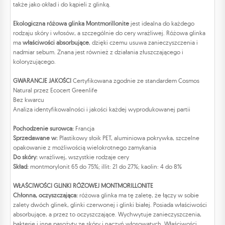
także jako okład i do kąpieli z glinką.
Ekologiczna różowa glinka Montmorillonite
jest idealna do każdego
rodzaju skóry i włosów, a szczególnie do cery wrażliwej. Różowa glinka
ma
właściwości absorbujące
, dzięki czemu usuwa zanieczyszczenia i
nadmiar sebum. Znana jest również z działania złuszczającego i
koloryzującego.
GWARANCJE JAKOŚCI
Certyfikowana zgodnie ze standardem Cosmos
Natural przez Ecocert Greenlife
Bez kwarcu
Analiza identyfikowalności i jakości każdej wyprodukowanej partii
Pochodzenie surowca:
Francja
Sprzedawane w:
Plastikowy słoik PET, aluminiowa pokrywka, szczelne
opakowanie z możliwością wielokrotnego zamykania
Do skóry:
wrażliwej, wszystkie rodzaje cery
Skład:
montmorylonit 65 do 75%; illit: 21 do 27%; kaolin: 4 do 8%
WŁAŚCIWOŚCI GLINKI RÓŻOWEJ MONTMORILLONITE
Chłonna, oczyszczająca:
różowa glinka ma tę zaletę, że łączy w sobie
zalety dwóch glinek, glinki czerwonej i glinki białej. Posiada właściwości
absorbujące, a przez to oczyszczające. Wychwytuje zanieczyszczenia,
bakterie i inne pasożyty ze skóry i naczyń włosowatych. Właściwości