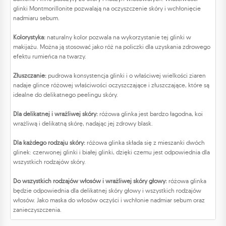
glinki Montmorillonite pozwalają na oczyszczenie skóry i wchłonięcie
nadmiaru sebum.
Kolorystyka:
naturalny kolor pozwala na wykorzystanie tej glinki w
makijażu. Można ją stosować jako róż na policzki dla uzyskania zdrowego
efektu rumieńca na twarzy.
Złuszczanie:
pudrowa konsystencja glinki i o właściwej wielkości ziaren
nadaje glince różowej właściwości oczyszczające i złuszczające, które są
idealne do delikatnego peelingu skóry.
Dla delikatnej i wrażliwej skóry:
różowa glinka jest bardzo łagodna, koi
wrażliwą i delikatną skórę, nadając jej zdrowy blask.
Dla każdego rodzaju skóry:
różowa glinka składa się z mieszanki dwóch
glinek: czerwonej glinki i białej glinki, dzięki czemu jest odpowiednia dla
wszystkich rodzajów skóry.
Do wszystkich rodzajów włosów i wrażliwej skóry głowy:
różowa glinka
będzie odpowiednia dla delikatnej skóry głowy i wszystkich rodzajów
włosów. Jako maska do włosów ​oczyści i wchłonie nadmiar sebum oraz
zanieczyszczenia.