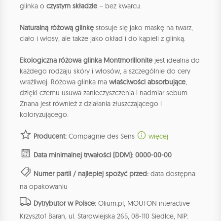
glinka o
czystym składzie
– bez kwarcu.
Naturalną różową glinkę
stosuje się jako maskę na twarz,
ciało i włosy, ale także jako okład i do kąpieli z glinką.
Ekologiczna różowa glinka Montmorillonite
jest idealna do
każdego rodzaju skóry i włosów, a szczególnie do cery
wrażliwej. Różowa glinka ma
właściwości absorbujące
,
dzięki czemu usuwa zanieczyszczenia i nadmiar sebum.
Znana jest również z działania złuszczającego i
koloryzującego.
Producent:
Compagnie des Sens
więcej
Data minimalnej trwałości (DDM): 0000-00-00
Numer partii / najlepiej spożyć przed:
data dostępna
na opakowaniu
Dytrybutor w Polsce:
Olium.pl, MOUTON interactive
Krzysztof Baran, ul. Starowiejska 265, 08-110 Siedlce, NIP: