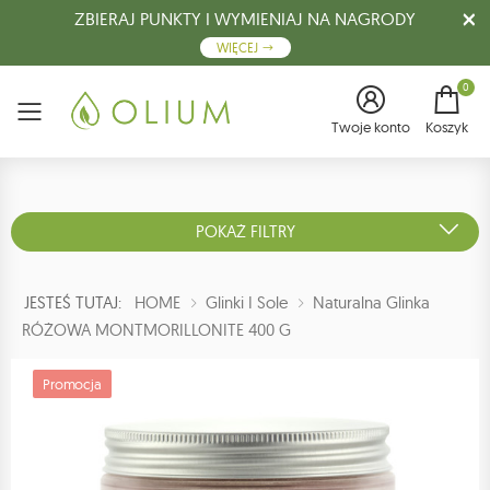
ZBIERAJ PUNKTY I WYMIENIAJ NA NAGRODY
WIĘCEJ
0
Menu
Twoje konto
Koszyk
POKAŻ FILTRY
JESTEŚ TUTAJ:
HOME
Glinki I Sole
Naturalna Glinka
RÓŻOWA MONTMORILLONITE 400 G
Promocja