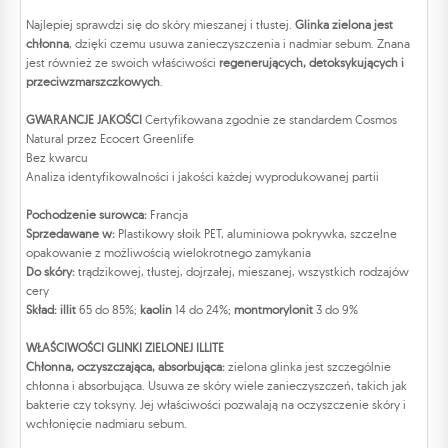
Najlepiej sprawdzi się do skóry mieszanej i tłustej.
Glinka zielona jest
chłonna
, dzięki czemu usuwa zanieczyszczenia i nadmiar sebum. Znana
jest również ze swoich właściwości
regenerujących, detoksykujących i
przeciwzmarszczkowych
.
GWARANCJE JAKOŚCI
Certyfikowana zgodnie ze standardem Cosmos
Natural przez Ecocert Greenlife
Bez kwarcu
Analiza identyfikowalności i jakości każdej wyprodukowanej partii
Pochodzenie surowca:
Francja
Sprzedawane w:
Plastikowy słoik PET, aluminiowa pokrywka, szczelne
opakowanie z możliwością wielokrotnego zamykania
Do skóry:
trądzikowej, tłustej, dojrzałej, mieszanej, wszystkich rodzajów
cery
Skład:
illit
65 do 85%;
kaolin
14 do 24%;
montmorylonit
3 do 9%
WŁAŚCIWOŚCI GLINKI ZIELONEJ ILLITE
Chłonna, oczyszczająca, absorbująca:
zielona glinka jest szczególnie
chłonna i absorbująca. Usuwa ze skóry wiele zanieczyszczeń, takich jak
bakterie czy toksyny. Jej właściwości pozwalają na oczyszczenie skóry i
wchłonięcie nadmiaru sebum.