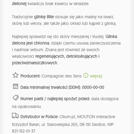
zielonej
świadczy brak kwarcu w składzie.
Tradycyjnie
glinkę Illite
stosuje się jako maskę na twarz,
skórę lub włosy, ale także jako okład lub kąpiel z glinką.
Najlepiej sprawdzi się do skóry mieszanej i tłustej.
Glinka
zielona jest chłonna
, dzięki czemu usuwa zanieczyszczenia
i nadmiar sebum. Znana jest również ze swoich
właściwości
regenerujących, detoksykujących i
przeciwzmarszczkowych
.
Producent:
Compagnie des Sens
więcej
Data minimalnej trwałości (DDM): 0000-00-00
Numer partii / najlepiej spożyć przed:
data dostępna
na opakowaniu
Dytrybutor w Polsce:
Olium.pl, MOUTON interactive
Krzysztof Baran, ul. Starowiejska 265, 08-110 Siedlce, NIP:
821-152-01-37