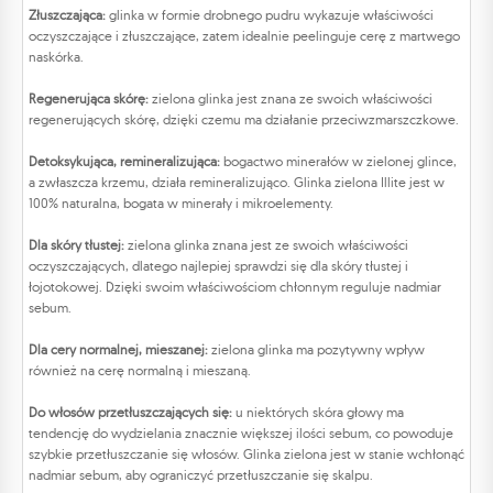
Złuszczająca:
glinka w formie drobnego pudru wykazuje właściwości
oczyszczające i złuszczające, zatem idealnie peelinguje cerę z martwego
naskórka.
Regenerująca skórę:
zielona glinka jest znana ze swoich właściwości
regenerujących skórę, dzięki czemu ma działanie przeciwzmarszczkowe.
Detoksykująca, remineralizująca:
bogactwo minerałów w zielonej glince,
a zwłaszcza krzemu, działa remineralizująco. Glinka zielona Illite jest w
100% naturalna, bogata w minerały i mikroelementy.
Dla skóry tłustej:
zielona glinka znana jest ze swoich właściwości
oczyszczających, dlatego najlepiej sprawdzi się dla skóry tłustej i
łojotokowej. Dzięki swoim właściwościom chłonnym reguluje nadmiar
sebum.
Dla cery normalnej, mieszanej:
zielona glinka ma pozytywny wpływ
również na cerę normalną i mieszaną.
Do włosów przetłuszczających się:
u niektórych skóra głowy ma
tendencję do wydzielania znacznie większej ilości sebum, co powoduje
szybkie przetłuszczanie się włosów. Glinka zielona jest w stanie wchłonąć
nadmiar sebum, aby ograniczyć przetłuszczanie się skalpu.