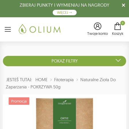
ZBIERAJ PUNKTY I WYMIENIAJ NA NAGRODY
WIĘCEJ
0
Menu
Twoje konto
Koszyk
POKAŻ FILTRY
JESTEŚ TUTAJ:
HOME
Fitoterapia
Naturalne Zioła Do
Zaparzania - POKRZYWA 50g
Promocja