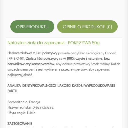
OPIS PRODUKTU
OPINIE O PRODUKCIE (0)
Naturalne zioła do zaparzania - POKRZYWA 50g
Herbata ziołowa z liści pokrzywy
posiada certyfikat ekologiczny Ecocert
(FR-BIO-01).
Zioła z liści pokrzywy
są w
100% czyste i naturalne, bez
barwników czy konserwantów
, aby odkryć prawdziwy smak rośliny. Każda
sprzedawana partia jest wybierana przez ekspertów, aby zapewnić
najlepszą jakość.
ANALIZA IDENTYFIKOWALNOŚCI I JAKOŚCI KAŻDEJ WYPRODUKOWANEJ
PARTII
Pochodzenie: Francja
Nazwa łacińska:
Urtica dioica L.
Użyta część: Liście
ZASTOSOWANIE