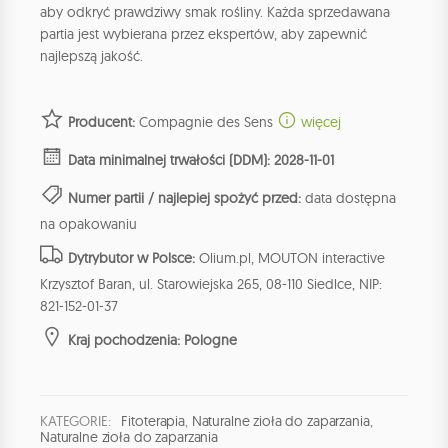
aby odkryć prawdziwy smak rośliny. Każda sprzedawana
partia jest wybierana przez ekspertów, aby zapewnić
najlepszą jakość.
Producent:
Compagnie des Sens
więcej
Data minimalnej trwałości (DDM): 2028-11-01
Numer partii / najlepiej spożyć przed:
data dostępna
na opakowaniu
Dytrybutor w Polsce:
Olium.pl, MOUTON interactive
Krzysztof Baran, ul. Starowiejska 265, 08-110 Siedlce, NIP:
821-152-01-37
Kraj pochodzenia: Pologne
KATEGORIE:
Fitoterapia
,
Naturalne zioła do zaparzania
,
Naturalne zioła do zaparzania