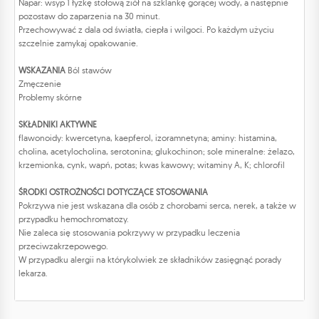
Napar: wsyp 1 łyżkę stołową ziół na szklankę gorącej wody, a następnie
pozostaw do zaparzenia na 30 minut.
Przechowywać z dala od światła, ciepła i wilgoci. Po każdym użyciu
szczelnie zamykaj opakowanie.
WSKAZANIA
Ból stawów
Zmęczenie
Problemy skórne
SKŁADNIKI AKTYWNE
flawonoidy: kwercetyna, kaepferol, izoramnetyna; aminy: histamina,
cholina, acetylocholina, serotonina; glukochinon; sole mineralne: żelazo,
krzemionka, cynk, wapń, potas; kwas kawowy; witaminy A, K; chlorofil
ŚRODKI OSTROŻNOŚCI DOTYCZĄCE STOSOWANIA
Pokrzywa nie jest wskazana dla osób z chorobami serca, nerek, a także w
przypadku hemochromatozy.
Nie zaleca się stosowania pokrzywy w przypadku leczenia
przeciwzakrzepowego.
W przypadku alergii na którykolwiek ze składników zasięgnąć porady
lekarza.