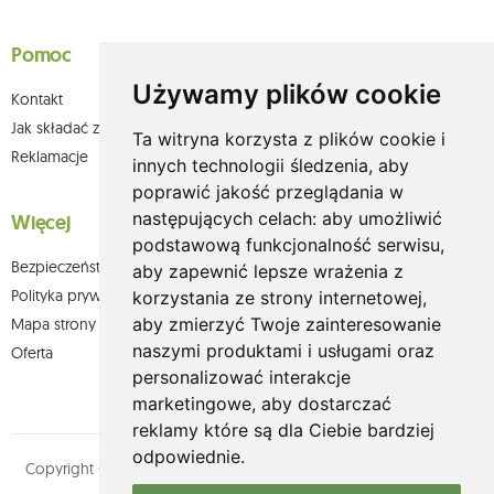
Pomoc
Używamy plików cookie
Kontakt
Jak składać zamówienia w sklepie olium.pl?
Ta witryna korzysta z plików cookie i
Reklamacje
innych technologii śledzenia, aby
poprawić jakość przeglądania w
następujących celach:
aby umożliwić
Więcej
podstawową funkcjonalność serwisu
,
Bezpieczeństwo płatności
aby zapewnić lepsze wrażenia z
Polityka prywatności
korzystania ze strony internetowej
,
aby zmierzyć Twoje zainteresowanie
Mapa strony
naszymi produktami i usługami oraz
Oferta
personalizować interakcje
marketingowe
,
aby dostarczać
reklamy które są dla Ciebie bardziej
odpowiednie
.
Copyright © olium.pl. Wszystkie prawa zastrzeżone. Designed by
MOUTON interactive