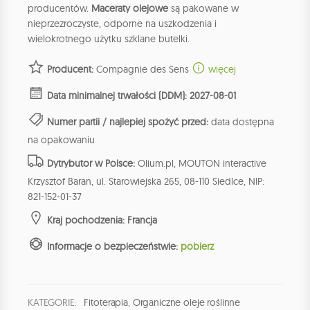
producentów.
Maceraty olejowe
są pakowane w
nieprzezroczyste, odporne na uszkodzenia i
wielokrotnego użytku szklane butelki.
Producent:
Compagnie des Sens
więcej
Data minimalnej trwałości (DDM): 2027-08-01
Numer partii / najlepiej spożyć przed:
data dostępna
na opakowaniu
Dytrybutor w Polsce:
Olium.pl, MOUTON interactive
Krzysztof Baran, ul. Starowiejska 265, 08-110 Siedlce, NIP:
821-152-01-37
Kraj pochodzenia: Francja
Informacje o bezpieczeństwie:
pobierz
KATEGORIE:
Fitoterapia
,
Organiczne oleje roślinne