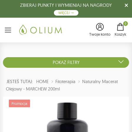
ZBIERAJ PUNKTY I WYMIENIAJ NA NAGRODY
WIĘCEJ
0
Menu
Twoje konto
Koszyk
POKAŻ FILTRY
JESTEŚ TUTAJ:
HOME
Fitoterapia
Naturalny Macerat
Olejowy - MARCHEW 200ml
Promocja