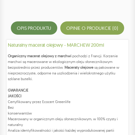
OPIS PRODUKTU
OPINIE O PRODUKCIE (0)
Naturalny macerat olejowy - MARCHEW 200ml
Organiczny macerat olejowy z marchwi
pochodzi z Francji. Korzenie
marchwi są macerowane w ekologicznym oleju słonecznikowym
bezpośrednio przez producentów.
Maceraty olejowe
są pakowane w
nieprzezroczyste, odporne na uszkodzenia i wielokrotnego użytku
szklane butelki.
GWARANCJE
JAKOŚCI
Certyfikowany przez Ecocert Greenlife
Bez
konserwantów
Macerowany w organicznym oleju słonecznikowym, w 100% czysty i
naturalny
Analiza identyfikowalności i jakości każdej wyprodukowanej partii