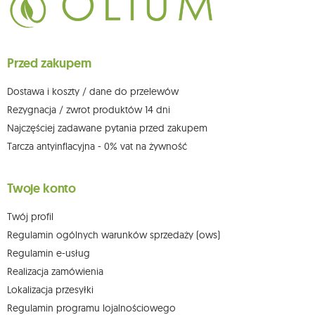
Przysługuje Ci prawo do żądania dostępu do swoich danych osobowych,
ich sprostowania, usunięcia, ograniczenia przetwarzania, wniesienia
sprzeciwu wobec przetwarzania swoich danych oraz prawo do
wniesienia skargi do organu nadzorczego oraz cofnięcia zgody w
dowolnym momencie bez wpływu na zgodność z prawem przetwarzania,
Przed zakupem
którego dokonano na podstawie zgody przed jej cofnięciem. W tym celu
możesz kontaktować się z działem obsługi klienta Mouton Interactive pod
adresem e-mail lub pisemnie na adres siedziby.
Dostawa i koszty / dane do przelewów
Więcej informacji:
www.mouton.pl/ODO
Rezygnacja / zwrot produktów 14 dni
Najczęściej zadawane pytania przed zakupem
Tarcza antyinflacyjna - 0% vat na żywność
Twoje konto
Twój profil
Regulamin ogólnych warunków sprzedaży (ows)
Regulamin e-usług
Realizacja zamówienia
Lokalizacja przesyłki
Regulamin programu lojalnościowego