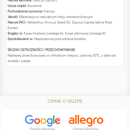
Nazwa łacińska:
Daucus carota L.
Użyta część:
Korzenie
Pochodzenie surowca:
Francja
Jakość:
Maceracja w naturalnym oleju słonecznikowym
Nazwa INCI:
Helianthus Annuus Seed Oil, Daucus Carota Sativa Root
Extract
Bogaty w:
Kwas linolowy (omega-6), Kwas oleinowy (omega-9)
Sprzedawane w:
Nieprzezroczysta szklana butelka
ŚRODKI OSTROŻNOŚCI I PRZECHOWYWANIE
Najlepiej przechowywać w chłodnym miejscu, poniżej 10°C, z dala od
światła i ciepła.
OPINIE O SKLEPIE