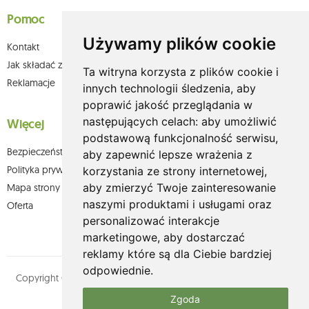
Pomoc
Używamy plików cookie
Kontakt
Jak składać zamówienia w sklepie olium.pl?
Ta witryna korzysta z plików cookie i
Reklamacje
innych technologii śledzenia, aby
poprawić jakość przeglądania w
następujących celach:
aby umożliwić
Więcej
podstawową funkcjonalność serwisu
,
Bezpieczeństwo płatności
aby zapewnić lepsze wrażenia z
Polityka prywatności
korzystania ze strony internetowej
,
aby zmierzyć Twoje zainteresowanie
Mapa strony
naszymi produktami i usługami oraz
Oferta
personalizować interakcje
marketingowe
,
aby dostarczać
reklamy które są dla Ciebie bardziej
odpowiednie
.
Copyright © olium.pl. Wszystkie prawa zastrzeżone. Designed by
MOUTON interactive
Zgoda