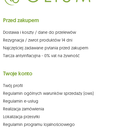
ich sprostowania, usunięcia, ograniczenia przetwarzania, wniesienia
sprzeciwu wobec przetwarzania swoich danych oraz prawo do
wniesienia skargi do organu nadzorczego oraz cofnięcia zgody w
dowolnym momencie bez wpływu na zgodność z prawem przetwarzania,
Przed zakupem
którego dokonano na podstawie zgody przed jej cofnięciem. W tym celu
możesz kontaktować się z działem obsługi klienta Mouton Interactive pod
adresem e-mail lub pisemnie na adres siedziby.
Dostawa i koszty / dane do przelewów
Więcej informacji:
www.mouton.pl/ODO
Rezygnacja / zwrot produktów 14 dni
Najczęściej zadawane pytania przed zakupem
Tarcza antyinflacyjna - 0% vat na żywność
Twoje konto
Twój profil
Regulamin ogólnych warunków sprzedaży (ows)
Regulamin e-usług
Realizacja zamówienia
Lokalizacja przesyłki
Regulamin programu lojalnościowego