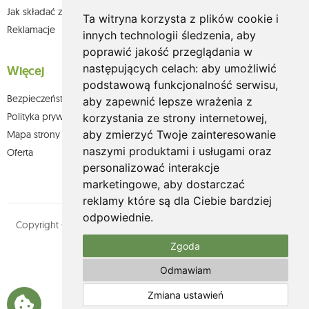
Jak składać zamówienia w sklepie olium.pl?
Ta witryna korzysta z plików cookie i
Reklamacje
innych technologii śledzenia, aby
poprawić jakość przeglądania w
następujących celach:
aby umożliwić
Więcej
podstawową funkcjonalność serwisu
,
Bezpieczeństwo płatności
aby zapewnić lepsze wrażenia z
Polityka prywatności
korzystania ze strony internetowej
,
aby zmierzyć Twoje zainteresowanie
Mapa strony
naszymi produktami i usługami oraz
Oferta
personalizować interakcje
marketingowe
,
aby dostarczać
reklamy które są dla Ciebie bardziej
odpowiednie
.
Copyright © olium.pl. Wszystkie prawa zastrzeżone. Designed by
MOUTON interactive
Zgoda
Zobacz nasz profil na:
Odmawiam
Zmiana ustawień