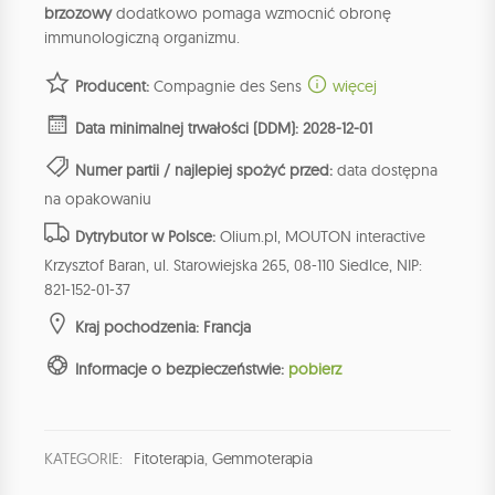
brzozowy
dodatkowo pomaga wzmocnić obronę
immunologiczną organizmu.
Producent:
Compagnie des Sens
więcej
Data minimalnej trwałości (DDM): 2028-12-01
Numer partii / najlepiej spożyć przed:
data dostępna
na opakowaniu
Dytrybutor w Polsce:
Olium.pl, MOUTON interactive
Krzysztof Baran, ul. Starowiejska 265, 08-110 Siedlce, NIP:
821-152-01-37
Kraj pochodzenia: Francja
Informacje o bezpieczeństwie:
pobierz
KATEGORIE:
Fitoterapia
,
Gemmoterapia