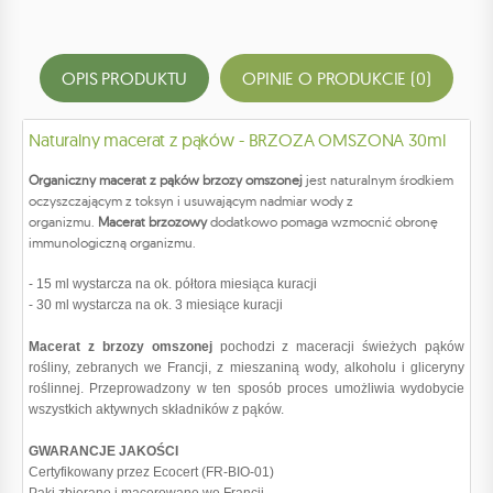
OPIS PRODUKTU
OPINIE O PRODUKCIE (0)
Naturalny macerat z pąków - BRZOZA OMSZONA 30ml
Organiczny macerat z pąków brzozy omszonej
jest naturalnym środkiem
oczyszczającym z toksyn i usuwającym nadmiar wody z
organizmu.
Macerat brzozowy
dodatkowo pomaga wzmocnić obronę
immunologiczną organizmu.
- 15 ml wystarcza na ok. półtora miesiąca kuracji
- 30 ml wystarcza na ok. 3 miesiące kuracji
Macerat z brzozy omszonej
pochodzi z maceracji świeżych pąków
rośliny, zebranych we Francji, z mieszaniną wody, alkoholu i gliceryny
roślinnej. Przeprowadzony w ten sposób proces umożliwia wydobycie
wszystkich aktywnych składników z pąków.
GWARANCJE JAKOŚCI
Certyfikowany przez Ecocert (FR-BIO-01)