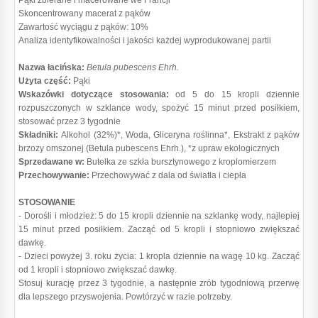
Pąki zbierane i macerowane we Francji
Skoncentrowany macerat z pąków
Zawartość wyciągu z pąków: 10%
Analiza identyfikowalności i jakości każdej wyprodukowanej partii
Nazwa łacińska:
Betula pubescens Ehrh.
Użyta część:
Pąki
Wskazówki dotyczące stosowania:
od 5 do 15 kropli dziennie
rozpuszczonych w szklance wody, spożyć 15 minut przed posiłkiem,
stosować przez 3 tygodnie
Składniki:
Alkohol (32%)*, Woda, Gliceryna roślinna*, Ekstrakt z pąków
brzozy omszonej (Betula pubescens Ehrh.), *z upraw ekologicznych
Sprzedawane w:
Butelka ze szkła bursztynowego z kroplomierzem
Przechowywanie:
Przechowywać z dala od światła i ciepła
STOSOWANIE
- Dorośli i młodzież: 5 do 15 kropli dziennie na szklankę wody, najlepiej
15 minut przed posiłkiem. Zacząć od 5 kropli i stopniowo zwiększać
dawkę.
- Dzieci powyżej 3. roku życia: 1 kropla dziennie na wagę 10 kg. Zacząć
od 1 kropli i stopniowo zwiększać dawkę.
Stosuj kurację przez 3 tygodnie, a następnie zrób tygodniową przerwę
dla lepszego przyswojenia. Powtórzyć w razie potrzeby.