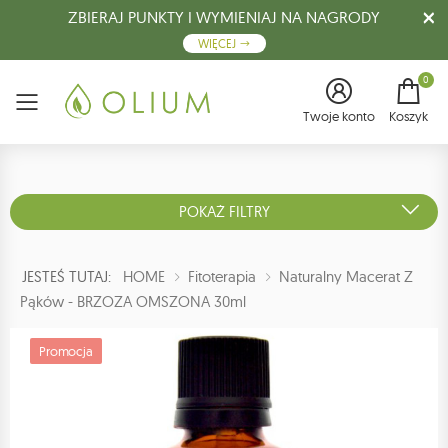
ZBIERAJ PUNKTY I WYMIENIAJ NA NAGRODY
WIĘCEJ
0
Menu
Twoje konto
Koszyk
POKAŻ FILTRY
JESTEŚ TUTAJ:
HOME
Fitoterapia
Naturalny Macerat Z
Pąków - BRZOZA OMSZONA 30ml
Promocja