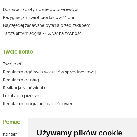
możesz kontaktować się z działem obsługi klienta Mouton Interactive pod
adresem e-mail lub pisemnie na adres siedziby.
Dostawa i koszty / dane do przelewów
Więcej informacji:
www.mouton.pl/ODO
Rezygnacja / zwrot produktów 14 dni
Najczęściej zadawane pytania przed zakupem
Tarcza antyinflacyjna - 0% vat na żywność
Twoje konto
Twój profil
Regulamin ogólnych warunków sprzedaży (ows)
Regulamin e-usług
Realizacja zamówienia
Lokalizacja przesyłki
Regulamin programu lojalnościowego
Pomoc
Używamy plików cookie
Kontakt