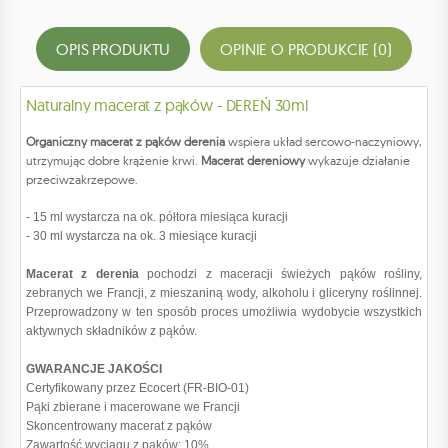
OPIS PRODUKTU
OPINIE O PRODUKCIE (0)
Naturalny macerat z pąków - DEREŃ 30ml
Organiczny macerat z pąków derenia
wspiera układ sercowo-naczyniowy,
utrzymując dobre krążenie krwi.
Macerat dereniowy
wykazuje działanie
przeciwzakrzepowe.
- 15 ml wystarcza na ok. półtora miesiąca kuracji
- 30 ml wystarcza na ok. 3 miesiące kuracji
Macerat z derenia
pochodzi z maceracji świeżych pąków rośliny,
zebranych we Francji, z mieszaniną wody, alkoholu i gliceryny roślinnej.
Przeprowadzony w ten sposób proces umożliwia wydobycie wszystkich
aktywnych składników z pąków.
GWARANCJE JAKOŚCI
Certyfikowany przez Ecocert (FR-BIO-01)
Pąki zbierane i macerowane we Francji
Skoncentrowany macerat z pąków
Zawartość wyciągu z pąków: 10%