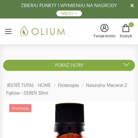
ZBIERAJ PUNKTY I WYMIENIAJ NA NAGRODY
WIĘCEJ
0
Menu
Twoje konto
Koszyk
POKAŻ FILTRY
JESTEŚ TUTAJ:
HOME
Fitoterapia
Naturalny Macerat Z
Pąków - DEREŃ 30ml
Promocja