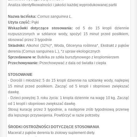
Analiza identyfikowalności i jakości każdej wyprodukowanej partii
Nazwa łacińska:
Cornus sanguinea L.
Użyta część:
Pąki
Wskazówki dotyczące stosowania:
od 5 do 15 kropli dziennie
rozpuszczonych w szklance wody, spożyć 15 minut przed posiłkiem,
stosować przez 3 tygodnie
Składniki:
Alkohol (32%)*, Woda, Gliceryna roślinna*, Ekstrakt z pąków
derenia (Cornus sanguinea L.), *z upraw ekologicznych
Sprzedawane w:
Butelka ze szkła bursztynowego z kroplomierzem
Przechowywanie:
Przechowywać z dala od światła i ciepła
STOSOWANIE
- Dorośli i młodzież: 5 do 15 kropli dziennie na szklankę wody, najlepiej
15 minut przed posiłkiem. Zacząć od 5 kropli i stopniowo zwiększać
dawkę.
- Dzieci powyżej 3. roku życia: 1 kropla dziennie na wagę 10 kg. Zacząć
od 1 kropli i stopniowo zwiększać dawkę.
Stosuj kurację przez 3 tygodnie, a następnie zrób tygodniową przerwę
dla lepszego przyswojenia. Powtórzyć w razie potrzeby.
ŚRODKI OSTROŻNOŚCI DOTYCZĄCE STOSOWANIA
Macerat z pąków derenia to ziołowy suplement diety.