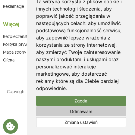
Ta witryna korzysta z plików cookie i
Reklamacje
innych technologii śledzenia, aby
poprawić jakość przeglądania w
następujących celach:
aby umożliwić
Więcej
podstawową funkcjonalność serwisu
,
Bezpieczeństwo płatności
aby zapewnić lepsze wrażenia z
Polityka prywatności
korzystania ze strony internetowej
,
aby zmierzyć Twoje zainteresowanie
Mapa strony
naszymi produktami i usługami oraz
Oferta
personalizować interakcje
marketingowe
,
aby dostarczać
reklamy które są dla Ciebie bardziej
odpowiednie
.
Copyright © olium.pl. Wszystkie prawa zastrzeżone. Designed by
MOUTON interactive
Zgoda
Zobacz nasz profil na:
Odmawiam
Zmiana ustawień