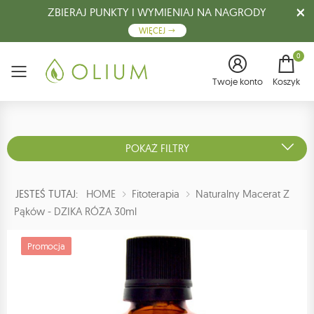
ZBIERAJ PUNKTY I WYMIENIAJ NA NAGRODY
WIĘCEJ
0
Menu
Twoje konto
Koszyk
POKAŻ FILTRY
JESTEŚ TUTAJ:
HOME
Fitoterapia
Naturalny Macerat Z
Pąków - DZIKA RÓŻA 30ml
Promocja