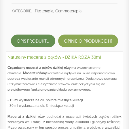
KATEGORIE:
Fitoterapia
,
Gemmoterapia
OPIS PRODUKTU
OPINIE O PRODUKCIE (1)
Naturalny macerat z pąków - DZIKA RÓŻA 30ml
Organiczny macerat z pąków dzikiej róży
ma wszechstronne
działanie.
Macerat różany
korzystnie wpływa na układ odpornościowy
poprzez wspieranie reakcji obronnych organizmu. Dodatkowo pomaga
utrzymać zdrowie i elastyczność stawów oraz przyczynia się do
prawidłowego funkcjonowania układu pokarmowego.
- 15 ml wystarcza na ok. półtora miesiąca kuracji
- 30 ml wystarcza na ok. 3 miesiące kuracji
Macerat z dzikiej róży
pochodzi z maceracji świeżych pąków rośliny,
zebranych we Francji, z mieszaniną wody, alkoholu i gliceryny roślinnej.
Przeprowadzony w ten sposób proces umożliwia wydobycie wszystkich