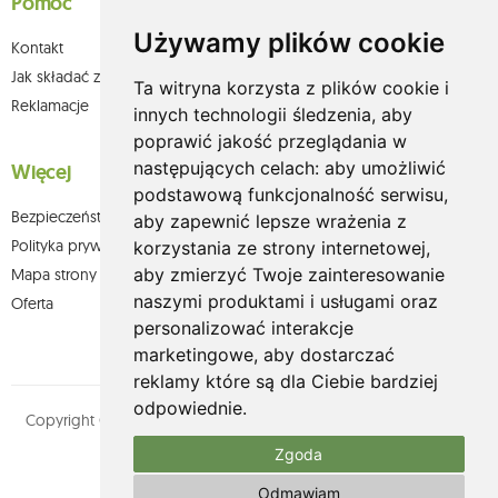
Pomoc
Używamy plików cookie
Kontakt
Jak składać zamówienia w sklepie olium.pl?
Ta witryna korzysta z plików cookie i
Reklamacje
innych technologii śledzenia, aby
poprawić jakość przeglądania w
następujących celach:
aby umożliwić
Więcej
podstawową funkcjonalność serwisu
,
Bezpieczeństwo płatności
aby zapewnić lepsze wrażenia z
Polityka prywatności
korzystania ze strony internetowej
,
aby zmierzyć Twoje zainteresowanie
Mapa strony
naszymi produktami i usługami oraz
Oferta
personalizować interakcje
marketingowe
,
aby dostarczać
reklamy które są dla Ciebie bardziej
odpowiednie
.
Copyright © olium.pl. Wszystkie prawa zastrzeżone. Designed by
MOUTON interactive
Zgoda
Zobacz nasz profil na:
Odmawiam