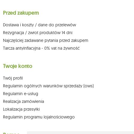
wniesienia skargi do organu nadzorczego oraz cofnięcia zgody w
dowolnym momencie bez wpływu na zgodność z prawem przetwarzania,
Przed zakupem
którego dokonano na podstawie zgody przed jej cofnięciem. W tym celu
możesz kontaktować się z działem obsługi klienta Mouton Interactive pod
adresem e-mail lub pisemnie na adres siedziby.
Dostawa i koszty / dane do przelewów
Więcej informacji:
www.mouton.pl/ODO
Rezygnacja / zwrot produktów 14 dni
Najczęściej zadawane pytania przed zakupem
Tarcza antyinflacyjna - 0% vat na żywność
Twoje konto
Twój profil
Regulamin ogólnych warunków sprzedaży (ows)
Regulamin e-usług
Realizacja zamówienia
Lokalizacja przesyłki
Regulamin programu lojalnościowego