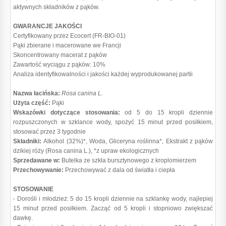
aktywnych składników z pąków.
GWARANCJE JAKOŚCI
Certyfikowany przez Ecocert (FR-BIO-01)
Pąki zbierane i macerowane we Francji
Skoncentrowany macerat z pąków
Zawartość wyciągu z pąków: 10%
Analiza identyfikowalności i jakości każdej wyprodukowanej partii
Nazwa łacińska:
Rosa canina L.
Użyta część:
Pąki
Wskazówki dotyczące stosowania:
od 5 do 15 kropli dziennie
rozpuszczonych w szklance wody, spożyć 15 minut przed posiłkiem,
stosować przez 3 tygodnie
Składniki:
Alkohol (32%)*, Woda, Gliceryna roślinna*, Ekstrakt z pąków
dzikiej róży (Rosa canina L.), *z upraw ekologicznych
Sprzedawane w:
Butelka ze szkła bursztynowego z kroplomierzem
Przechowywanie:
Przechowywać z dala od światła i ciepła
STOSOWANIE
- Dorośli i młodzież: 5 do 15 kropli dziennie na szklankę wody, najlepiej
15 minut przed posiłkiem. Zacząć od 5 kropli i stopniowo zwiększać
dawkę.