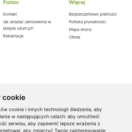
Pomoc
Więcej
 pisemnie na adres siedziby.
Kontakt
Bezpieczeństwo płatności
Jak składać zamówienia w
Polityka prywatności
sklepie olium.pl?
Mapa strony
Reklamacje
Oferta
 cookie
ków cookie i innych technologii śledzenia, aby
dania w następujących celach:
aby umożliwić
ość serwisu
,
aby zapewnić lepsze wrażenia z
ernetowej
,
aby zmierzyć Twoje zainteresowanie