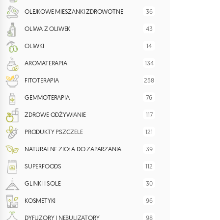
36
OLEJKOWE MIESZANKI ZDROWOTNE
43
OLIWA Z OLIWEK
14
OLIWKI
134
AROMATERAPIA
258
FITOTERAPIA
76
GEMMOTERAPIA
117
ZDROWE ODŻYWIANIE
121
PRODUKTY PSZCZELE
39
NATURALNE ZIOŁA DO ZAPARZANIA
112
SUPERFOODS
30
GLINKI I SOLE
96
KOSMETYKI
98
DYFUZORY I NEBULIZATORY