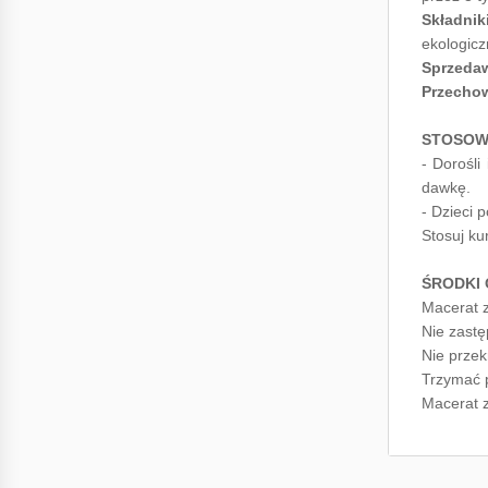
Składnik
ekologic
Sprzeda
Przecho
STOSOW
- Dorośli
dawkę.
- Dzieci 
Stosuj ku
ŚRODKI
Macerat z
Nie zastę
Nie przek
Trzymać p
Macerat z