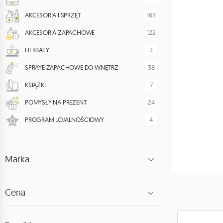
163
AKCESORIA I SPRZĘT
122
AKCESORIA ZAPACHOWE
3
HERBATY
38
SPRAYE ZAPACHOWE DO WNĘTRZ
7
KSIĄŻKI
24
POMYSŁY NA PREZENT
4
PROGRAM LOJALNOŚCIOWY
Marka
Cena