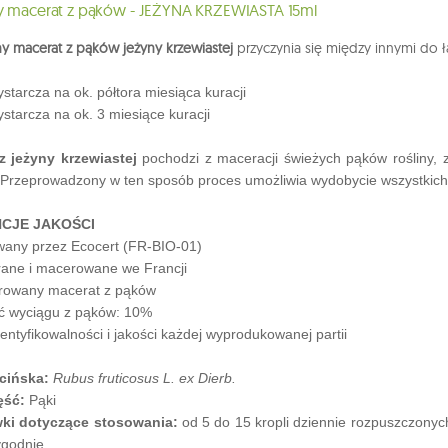
y macerat z pąków - JEŻYNA KRZEWIASTA 15ml
y macerat z pąków jeżyny krzewiastej
przyczynia się między innymi do
 wystarcza na ok. półtora miesiąca kuracji
ystarcza na ok. 3 miesiące kuracji
z jeżyny krzewiastej
pochodzi z maceracji świeżych pąków rośliny, z
. Przeprowadzony w ten sposób proces umożliwia wydobycie wszystkic
CJE JAKOŚCI
wany przez Ecocert (FR-BIO-01)
rane i macerowane we Francji
rowany macerat z pąków
ć wyciągu z pąków: 10%
dentyfikowalności i jakości każdej wyprodukowanej partii
cińska:
Rubus fruticosus L. ex Dierb.
ęść:
Pąki
ki dotyczące stosowania:
od 5 do 15 kropli dziennie rozpuszczonyc
ygodnie