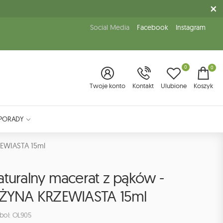
Social Media
Facebook
Instagram
0
0
Twoje konto
Kontakt
Ulubione
Koszyk
PORADY
ZEWIASTA 15ml
aturalny macerat z pąków -
EŻYNA KRZEWIASTA 15ml
bol: OL905