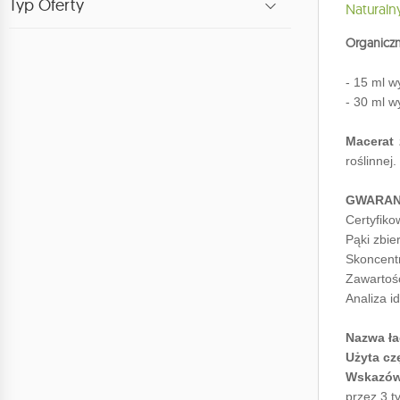
Typ Oferty
Naturaln
Organiczn
- 15 ml
- 30 ml w
Macerat 
roślinnej
GWARAN
Certyfiko
Pąki zbie
Skoncent
Zawartoś
Analiza i
Nazwa ła
Użyta cz
Wskazów
przez 3 t