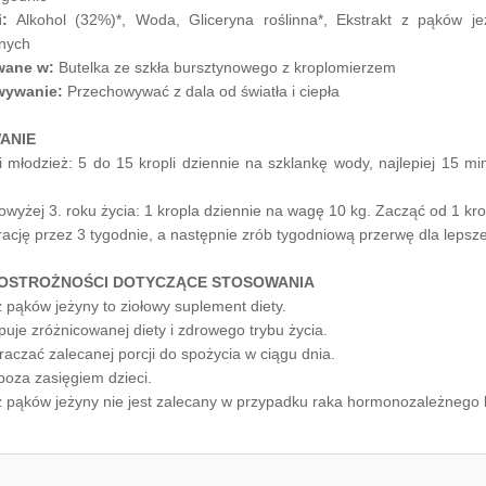
i:
Alkohol (32%)*, Woda, Gliceryna roślinna*, Ekstrakt z pąków jeż
znych
wane w:
Butelka ze szkła bursztynowego z kroplomierzem
wywanie:
Przechowywać z dala od światła i ciepła
ANIE
 i młodzież: 5 do 15 kropli dziennie na szklankę wody, najlepiej 15 m
powyżej 3. roku życia: 1 kropla dziennie na wagę 10 kg. Zacząć od 1 kr
rację przez 3 tygodnie, a następnie zrób tygodniową przerwę dla lepsz
 OSTROŻNOŚCI DOTYCZĄCE STOSOWANIA
 pąków jeżyny to ziołowy suplement diety.
puje zróżnicowanej diety i zdrowego trybu życia.
raczać zalecanej porcji do spożycia w ciągu dnia.
oza zasięgiem dzieci.
 pąków jeżyny nie jest zalecany w przypadku raka hormonozależnego b