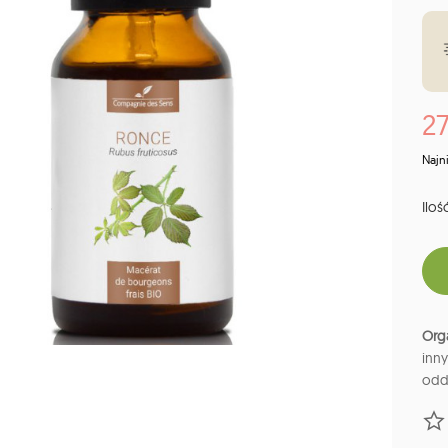
27
Najn
Ilość
Org
inn
odd