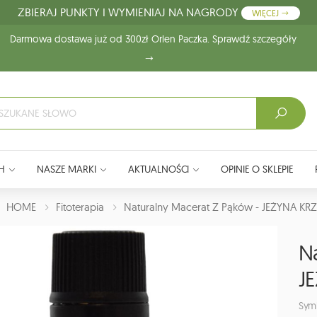
ZBIERAJ PUNKTY I WYMIENIAJ NA NAGRODY
WIĘCEJ
Darmowa dostawa już od 300zł Orlen Paczka. Sprawdź szczegóły
H
NASZE MARKI
AKTUALNOŚCI
OPINIE O SKLEPIE
J:
HOME
Fitoterapia
Naturalny Macerat Z Pąków - JEŻYNA KR
N
J
Sym