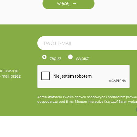
więcej
zapisz
wypisz
rnetowego
mail przez
Administratorem Twoich danych osobowych i podmiotem prowadząc
gospodarczą pod firmą: Mouton Interactive Krzysztof Baran wpisan
miejsca wykonywania działalności w Siedlcach, ul. Starowiejska 26
Dane będą przetwarzane w celu wysyłki newslettera i przechowywa
Przysługuje Ci prawo do żądania dostępu do swoich danych osobo
wobec przetwarzania swoich danych oraz prawo do wniesienia 
wpływu na zgodność z prawem przetwarzania, którego dokonano n