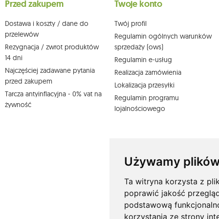
Przed zakupem
Twoje konto
działem obsługi klienta Mouton Interactive pod adresem e-mail lub
Więcej informacji:
www.mouton.pl/ODO
Dostawa i koszty / dane do
Twój profil
przelewów
Regulamin ogólnych warunków
Rezygnacja / zwrot produktów
sprzedaży (ows)
14 dni
Regulamin e-usług
Najczęściej zadawane pytania
Realizacja zamówienia
przed zakupem
Lokalizacja przesyłki
Tarcza antyinflacyjna - 0% vat na
Regulamin programu
żywność
lojalnościowego
Używamy plików
Ta witryna korzysta z pli
poprawić jakość przeglą
podstawową funkcjonaln
korzystania ze strony int