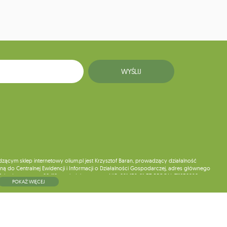
WYŚLIJ
ym sklep internetowy olium.pl jest Krzysztof Baran, prowadzący działalność
ą do Centralnej Ewidencji i Informacji o Działalności Gospodarczej, adres głównego
5, kod pocztowy: 08-110, posiadający numer NIP: 821-152-01-37, REGON: 711650928 .
POKAŻ WIĘCEJ
ne do chwili rezygnacji z subskrypcji.
wych, ich sprostowania, usunięcia, ograniczenia przetwarzania, wniesienia sprzeciwu
skargi do organu nadzorczego oraz cofnięcia zgody w dowolnym momencie bez
a podstawie zgody przed jej cofnięciem. W tym celu możesz kontaktować się z