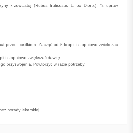
yny krzewiastej (Rubus fruticosus L. ex Dierb.), *z upraw
inut przed posiłkiem. Zacząć od 5 kropli i stopniowo zwiększać
opli i stopniowo zwiększać dawkę.
ego przyswojenia. Powtórzyć w razie potrzeby.
ez porady lekarskiej.