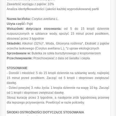
Zawartość wyciągu z pąków: 10%
Analiza identyfikowalności i jakości każdej wyprodukowanej partii
Nazwa łacińska:
Corylus avellana L.
Użyta część:
Pąki
Wskazówki dotyczące stosowania:
od 5 do 15 kropli dziennie
rozpuszczonych w szklance wody, spożyć 15 minut przed posiłkiem,
stosować przez 3 tygodnie
Składniki:
Alkohol (32%)*, Woda, Gliceryna roślinna*, Ekstrakt z pąków
orzecha laskowego (Corylus avellana L.), *z upraw ekologicznych
Sprzedawane w:
Butelka ze szkła bursztynowego z kroplomierzem
Przechowywanie:
Przechowywać z dala od światła i ciepła
STOSOWANIE
- Dorośli i młodzież: 5 do 15 kropli dziennie na szklankę wody, najlepiej
15 minut przed posiłkiem. Zacząć od 5 kropli i stopniowo zwiększać
dawkę.
- Dzieci powyżej 3. roku życia: 1 kropla dziennie na wagę 10 kg. Zacząć
od 1 kropli i stopniowo zwiększać dawkę.
Stosuj kurację przez 3 tygodnie, a następnie zrób tygodniową przerwę
dla lepszego przyswojenia. Powtórzyć w razie potrzeby.
ŚRODKI OSTROŻNOŚCI DOTYCZĄCE STOSOWANIA