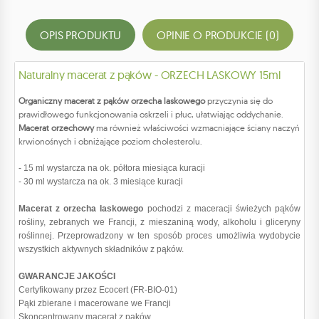
OPIS PRODUKTU
OPINIE O PRODUKCIE (0)
Naturalny macerat z pąków - ORZECH LASKOWY 15ml
Organiczny macerat z pąków orzecha laskowego
przyczynia się do
prawidłowego funkcjonowania oskrzeli i płuc, ułatwiając oddychanie.
Macerat orzechowy
ma również właściwości wzmacniające ściany naczyń
krwionośnych i obniżające poziom cholesterolu.
- 15 ml wystarcza na ok. półtora miesiąca kuracji
- 30 ml wystarcza na ok. 3 miesiące kuracji
Macerat z orzecha laskowego
pochodzi z maceracji świeżych pąków
rośliny, zebranych we Francji, z mieszaniną wody, alkoholu i gliceryny
roślinnej. Przeprowadzony w ten sposób proces umożliwia wydobycie
wszystkich aktywnych składników z pąków.
GWARANCJE JAKOŚCI
Certyfikowany przez Ecocert (FR-BIO-01)
Pąki zbierane i macerowane we Francji
Skoncentrowany macerat z pąków