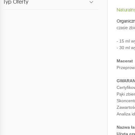
Typ Oferty
Naturaln
Organiczn
czasie zb
- 15 ml
- 30 ml w
Macerat 
Przeprow
GWARAN
Certyfiko
Pąki zbie
Skoncent
Zawartoś
Analiza i
Nazwa ła
Użyta cz