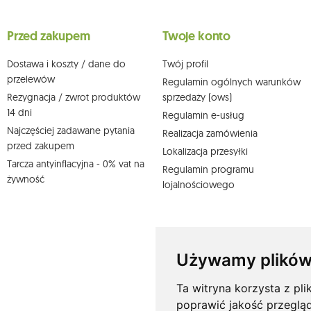
Przysługuje Ci prawo do żądania dostępu do swoich danych osobo
wobec przetwarzania swoich danych oraz prawo do wniesienia 
wpływu na zgodność z prawem przetwarzania, którego dokonano n
Przed zakupem
Twoje konto
działem obsługi klienta Mouton Interactive pod adresem e-mail lub
Więcej informacji:
www.mouton.pl/ODO
Dostawa i koszty / dane do
Twój profil
przelewów
Regulamin ogólnych warunków
Rezygnacja / zwrot produktów
sprzedaży (ows)
14 dni
Regulamin e-usług
Najczęściej zadawane pytania
Realizacja zamówienia
przed zakupem
Lokalizacja przesyłki
Tarcza antyinflacyjna - 0% vat na
Regulamin programu
żywność
lojalnościowego
Używamy plików
Ta witryna korzysta z pli
poprawić jakość przeglą