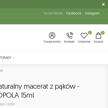
Social Media
Facebook
Instagram
0
0
Twoje konto
Kontakt
Ulubione
Koszyk
PORADY
ml
aturalny macerat z pąków -
OPOLA 15ml
bol: OL901