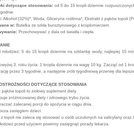
ki dotyczące stosowania:
od 5 do 15 kropli dziennie rozpuszczonyc
ygodnie
i:
Alkohol (32%)*, Woda, Gliceryna roślinna*, Ekstrakt z pąków topoli (P
wane w:
Butelka ze szkła bursztynowego z kroplomierzem
wywanie:
Przechowywać z dala od światła i ciepła
ANIE
 i młodzież: 5 do 15 kropli dziennie na szklankę wody, najlepiej 15 m
powyżej 3. roku życia: 1 kropla dziennie na wagę 10 kg. Zacząć od 1 kr
rację przez 3 tygodnie, a następnie zrób tygodniową przerwę dla lepsz
 OSTROŻNOŚCI DOTYCZĄCE STOSOWANIA
 pąków topoli to ziołowy suplement diety.
puje zróżnicowanej diety i zdrowego trybu życia.
raczać zalecanej porcji do spożycia w ciągu dnia.
oza zasięgiem dzieci.
z topoli nie zaleca się stosować u osób uczulonych na salicylany ora
młodzież przed użyciem powinny zasięgnąć porady lekarza.