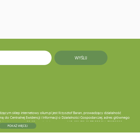
WYŚLIJ
ym sklep internetowy olium.pl jest Krzysztof Baran, prowadzący działalność
ą do Centralnej Ewidencji i Informacji o Działalności Gospodarczej, adres głównego
5, kod pocztowy: 08-110, posiadający numer NIP: 821-152-01-37, REGON: 711650928 .
POKAŻ WIĘCEJ
ne do chwili rezygnacji z subskrypcji.