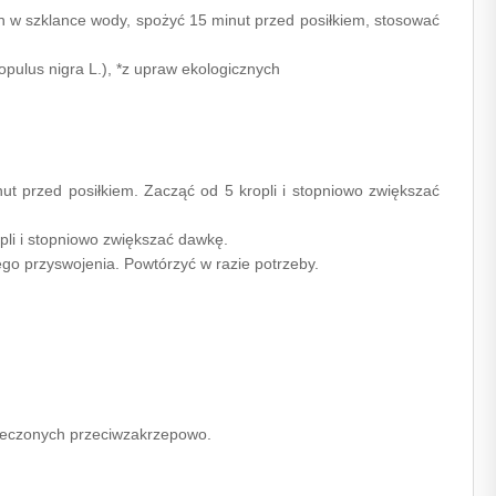
h w szklance wody, spożyć 15 minut przed posiłkiem, stosować
opulus nigra L.), *z upraw ekologicznych
inut przed posiłkiem. Zacząć od 5 kropli i stopniowo zwiększać
opli i stopniowo zwiększać dawkę.
ego przyswojenia. Powtórzyć w razie potrzeby.
z leczonych przeciwzakrzepowo.