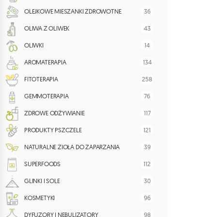
36
OLEJKOWE MIESZANKI ZDROWOTNE
43
OLIWA Z OLIWEK
14
OLIWKI
134
AROMATERAPIA
258
FITOTERAPIA
76
GEMMOTERAPIA
117
ZDROWE ODŻYWIANIE
121
PRODUKTY PSZCZELE
39
NATURALNE ZIOŁA DO ZAPARZANIA
112
SUPERFOODS
30
GLINKI I SOLE
96
KOSMETYKI
98
DYFUZORY I NEBULIZATORY