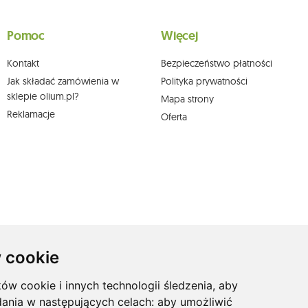
wych, ich sprostowania, usunięcia, ograniczenia przetwarzania, wniesienia sprzeciwu
skargi do organu nadzorczego oraz cofnięcia zgody w dowolnym momencie bez
a podstawie zgody przed jej cofnięciem. W tym celu możesz kontaktować się z
Pomoc
Więcej
 pisemnie na adres siedziby.
Kontakt
Bezpieczeństwo płatności
Jak składać zamówienia w
Polityka prywatności
sklepie olium.pl?
Mapa strony
Reklamacje
Oferta
 cookie
ków cookie i innych technologii śledzenia, aby
dania w następujących celach:
aby umożliwić