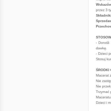
Wskazów
przez 3 t
Składnik
Sprzeda
Przecho
STOSOW
- Dorośli
dawkę.
- Dzieci 
Stosuj ku
ŚRODKI
Macerat z
Nie zastę
Nie przek
Trzymać p
Maceratu 
Dzieci i 