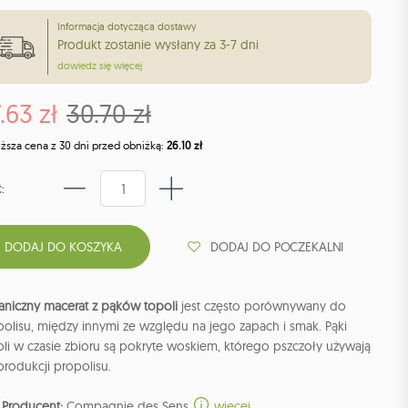
Informacja dotycząca dostawy
Produkt zostanie wysłany za 3-7 dni
dowiedz się więcej
.63 zł
30.70 zł
iższa cena z 30 dni przed obniżką:
26.10 zł
:
DODAJ DO POCZEKALNI
aniczny macerat z pąków topoli
jest często porównywany do
olisu, między innymi ze względu na jego zapach i smak. Pąki
li w czasie zbioru są pokryte woskiem, którego pszczoły używają
rodukcji propolisu.
Producent:
Compagnie des Sens
więcej