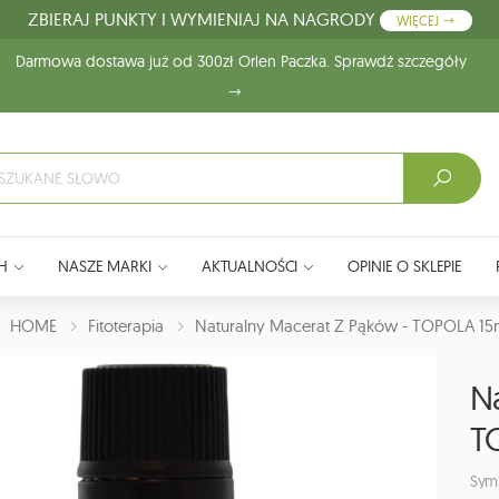
ZBIERAJ PUNKTY I WYMIENIAJ NA NAGRODY
WIĘCEJ
Darmowa dostawa już od 300zł Orlen Paczka. Sprawdź szczegóły
H
NASZE MARKI
AKTUALNOŚCI
OPINIE O SKLEPIE
J:
HOME
Fitoterapia
Naturalny Macerat Z Pąków - TOPOLA 15
N
T
Sym