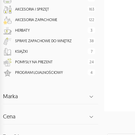
163
AKCESORIA I SPRZĘT
122
AKCESORIA ZAPACHOWE
3
HERBATY
38
SPRAYE ZAPACHOWE DO WNĘTRZ
7
KSIĄŻKI
24
POMYSŁY NA PREZENT
4
PROGRAM LOJALNOŚCIOWY
Marka
Cena