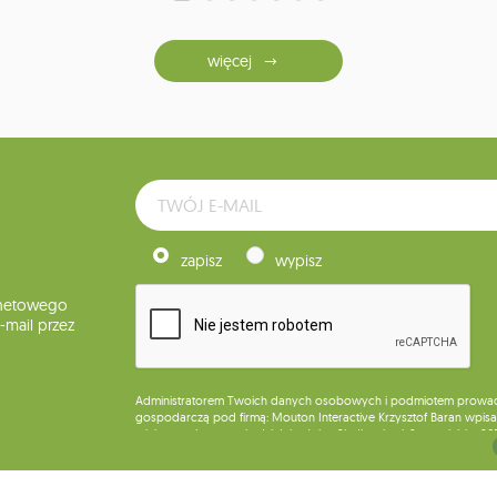
więcej
zapisz
wypisz
rnetowego
mail przez
Administratorem Twoich danych osobowych i podmiotem prowadząc
gospodarczą pod firmą: Mouton Interactive Krzysztof Baran wpisan
miejsca wykonywania działalności w Siedlcach, ul. Starowiejska 26
Dane będą przetwarzane w celu wysyłki newslettera i przechowywa