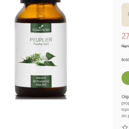
27
Najn
Ilość
Org
prop
topo
do p