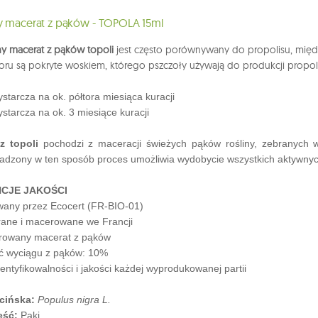
y macerat z pąków - TOPOLA 15ml
y macerat z pąków topoli
jest często porównywany do propolisu, międz
ioru są pokryte woskiem, którego pszczoły używają do produkcji propol
 wystarcza na ok. półtora miesiąca kuracji
ystarcza na ok. 3 miesiące kuracji
z topoli
pochodzi z maceracji świeżych pąków rośliny, zebranych we 
adzony w ten sposób proces umożliwia wydobycie wszystkich aktywnyc
CJE JAKOŚCI
wany przez Ecocert (FR-BIO-01)
rane i macerowane we Francji
rowany macerat z pąków
ć wyciągu z pąków: 10%
dentyfikowalności i jakości każdej wyprodukowanej partii
cińska:
Populus nigra L.
ęść:
Pąki