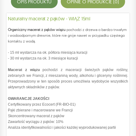
OPIS PRODUKTU
OPINIE O PRODUKCIE (0)
Naturalny macerat z pąków - WIĄZ 15ml
Organiczny macerat z pąków wiązu
pochodzi z drzewa o bardzo trwałym
i wodoodpornym drewnie, które nie gnije nawet w przypadku częstego
kontaktu z wodą.
- 15 ml wystarcza na ok. półtora miesiąca kuracji
- 30 ml wystarcza na ok. 3 miesiące kuracji
Macerat z wiązu
pochodzi z maceracji świeżych pąków rośliny,
zebranych we Francji, z mieszaniną wody, alkoholu i gliceryny roślinnej.
Przeprowadzony w ten sposób proces umożliwia wydobycie wszystkich
aktywnych składników z pąków.
GWARANCJE JAKOŚCI
Certyfikowany przez Ecocert (FR-BIO-01)
Pąki zbierane i macerowane we Francji
Skoncentrowany macerat z pąków
Zawartość wyciągu z pąków: 10%
Analiza identyfikowalności i jakości każdej wyprodukowanej partii