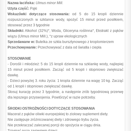
Nazwa łacińska:
Ulmus minor Mill.
Użyta część:
Pąki
Wskazówki dotyczące stosowania:
od 5 do 15 kropli dziennie
rozpuszczonych w szklance wody, spożyć 15 minut przed posiłkiem,
stosować przez 3 tygodnie
Składniki:
Alkohol (32%)*, Woda, Gliceryna roślinna*, Ekstrakt z pąków
wiązu (Ulmus minor Mill.), *z upraw ekologicznych
Sprzedawane w:
Butelka ze szkła bursztynowego z kroplomierzem
Przechowywanie:
Przechowywać z dala od światła i ciepła
STOSOWANIE
- Dorośli i młodzież: 5 do 15 kropli dziennie na szklankę wody, najlepiej
15 minut przed posiłkiem. Zacząć od 5 kropli i stopniowo zwiększać
dawkę.
- Dzieci powyżej 3. roku życia: 1 kropla dziennie na wagę 10 kg. Zacząć
od 1 kropli i stopniowo zwiększać dawkę.
Stosuj kurację przez 3 tygodnie, a następnie zrób tygodniową przerwę
dla lepszego przyswojenia. Powtórzyć w razie potrzeby.
ŚRODKI OSTROŻNOŚCI DOTYCZĄCE STOSOWANIA
Macerat z pąków oliwki europejskiej to ziołowy suplement diety.
Nie zastępuje zróżnicowanej diety i zdrowego trybu życia.
Nie przekraczać zalecanej porcji do spożycia w ciągu dnia.
Trzymać poza zasięgiem dzieci.