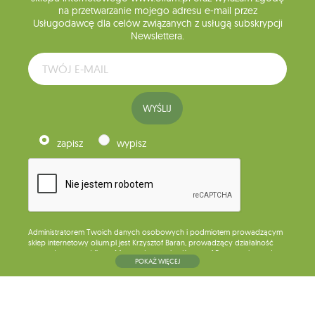
na przetwarzanie mojego adresu e-mail przez
Usługodawcę dla celów związanych z usługą subskrypcji
Newslettera.
WYŚLIJ
zapisz
wypisz
Administratorem Twoich danych osobowych i podmiotem prowadzącym
sklep internetowy olium.pl jest Krzysztof Baran, prowadzący działalność
gospodarczą pod firmą: Mouton Interactive Krzysztof Baran wpisaną do
POKAŻ WIĘCEJ
Centralnej Ewidencji i Informacji o Działalności Gospodarczej, adres
głównego miejsca wykonywania działalności w Siedlcach, ul. Starowiejska
265, kod pocztowy: 08-110, posiadający numer NIP: 821-152-01-37, REGON:
711650928 .