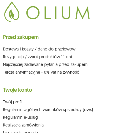
Dane będą przetwarzane w celu wysyłki newslettera i przechowywane do
chwili rezygnacji z subskrypcji.
Przysługuje Ci prawo do żądania dostępu do swoich danych osobowych,
ich sprostowania, usunięcia, ograniczenia przetwarzania, wniesienia
sprzeciwu wobec przetwarzania swoich danych oraz prawo do
wniesienia skargi do organu nadzorczego oraz cofnięcia zgody w
dowolnym momencie bez wpływu na zgodność z prawem przetwarzania,
Przed zakupem
którego dokonano na podstawie zgody przed jej cofnięciem. W tym celu
możesz kontaktować się z działem obsługi klienta Mouton Interactive pod
adresem e-mail lub pisemnie na adres siedziby.
Dostawa i koszty / dane do przelewów
Więcej informacji:
www.mouton.pl/ODO
Rezygnacja / zwrot produktów 14 dni
Najczęściej zadawane pytania przed zakupem
Tarcza antyinflacyjna - 0% vat na żywność
Twoje konto
Twój profil
Regulamin ogólnych warunków sprzedaży (ows)
Regulamin e-usług
Realizacja zamówienia
Lokalizacja przesyłki