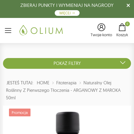
ZBIERAJ PUNKTY I WYMIENIAJ NA NAGRODY
WIĘCEJ
0
Menu
Twoje konto
Koszyk
POKAŻ FILTRY
JESTEŚ TUTAJ:
HOME
Fitoterapia
Naturalny Olej
Roślinny Z Pierwszego Tłoczenia - ARGANOWY Z MAROKA
50ml
Promocja