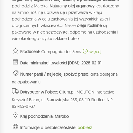
pochodzi z Maroka.
Naturalny olej arganowy
jest tłoczony
na zimno, roślinę uprawia się i przetwarza w kraju
pochodzenia w celu zachowania jej wszystkich zalet i
drogocennych właściwości. Nasze
oleje roślinne
są
pakowane w nieprzezroczyste, odporne na uszkodzenia i
wielokrotnego użytku szklane butelki.
Producent:
Compagnie des Sens
więcej
Data minimalnej trwałości (DDM): 2028-02-01
Numer partii / najlepiej spożyć przed:
data dostępna
na opakowaniu
Dytrybutor w Polsce:
Olium.pl, MOUTON interactive
Krzysztof Baran, ul. Starowiejska 265, 08-110 Siedlce, NIP:
821-152-01-37
Kraj pochodzenia: Maroko
Informacje o bezpieczeństwie:
pobierz