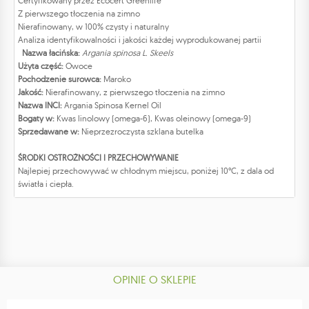
Certyfikowany przez Ecocert Greenlife
Z pierwszego tłoczenia na zimno
Nierafinowany, w 100% czysty i naturalny
Analiza identyfikowalności i jakości każdej wyprodukowanej partii
Nazwa łacińska:
Argania spinosa L. Skeels
Użyta część:
Owoce
Pochodzenie surowca:
Maroko
Jakość:
Nierafinowany, z pierwszego tłoczenia na zimno
Nazwa INCI:
Argania Spinosa Kernel Oil
Bogaty w:
Kwas linolowy (omega-6), Kwas oleinowy (omega-9)
Sprzedawane w:
Nieprzezroczysta szklana butelka
ŚRODKI OSTROŻNOŚCI I PRZECHOWYWANIE
Najlepiej przechowywać w chłodnym miejscu, poniżej 10°C, z dala od
światła i ciepła.
OPINIE O SKLEPIE