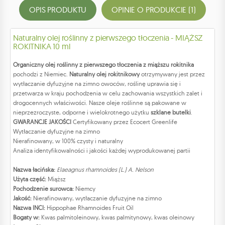
OPIS PRODUKTU
OPINIE O PRODUKCIE (1)
Naturalny olej roślinny z pierwszego tłoczenia - MIĄŻSZ
ROKITNIKA 10 ml
Organiczny olej roślinny z pierwszego tłoczenia z miąższu rokitnika
pochodzi z Niemiec.
Naturalny olej rokitnikowy
otrzymywany jest przez
wytłaczanie dyfuzyjne na zimno owoców, roślinę uprawia się i
przetwarza w kraju pochodzenia w celu zachowania wszystkich zalet i
drogocennych właściwości. Nasze oleje roślinne są pakowane w
nieprzezroczyste, odporne i wielokrotnego użytku
szklane butelki
.
GWARANCJE JAKOŚCI
Certyfikowany przez Ecocert Greenlife
Wytłaczanie dyfuzyjne na zimno
Nierafinowany, w 100% czysty i naturalny
Analiza identyfikowalności i jakości każdej wyprodukowanej partii
Nazwa łacińska:
Elaeagnus rhamnoides (L.) A. Nelson
Użyta część:
Miąższ
Pochodzenie surowca:
Niemcy
Jakość:
Nierafinowany, wytłaczanie dyfuzyjne na zimno
Nazwa INCI:
Hippophae Rhamnoides Fruit Oil
Bogaty w:
Kwas palmitoleinowy, kwas palmitynowy, kwas oleinowy