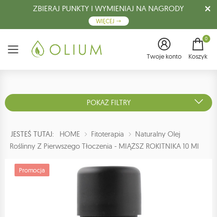
ZBIERAJ PUNKTY I WYMIENIAJ NA NAGRODY
WIĘCEJ
0
Menu
Twoje konto
Koszyk
POKAŻ FILTRY
JESTEŚ TUTAJ:
HOME
Fitoterapia
Naturalny Olej
Roślinny Z Pierwszego Tłoczenia - MIĄŻSZ ROKITNIKA 10 Ml
Promocja