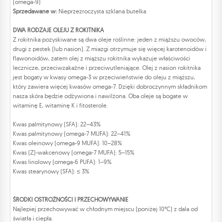
(omega-9)
Sprzedawane w:
Nieprzezroczysta szklana butelka
DWA RODZAJE OLEJU Z ROKITNIKA
Z rokitnika pozyskiwane są dwa oleje roślinne: jeden z miąższu owoców,
drugi z pestek (lub nasion). Z miazgi otrzymuje się więcej karotenoidów i
flawonoidów, zatem olej z miąższu rokitnika wykazuje właściwości
lecznicze, przeciwzakaźne i przeciwutleniające. Olej z nasion rokitnika
jest bogaty w kwasy omega-3 w przeciwieństwie do oleju z miąższu,
który zawiera więcej kwasów omega-7. Dzięki dobroczynnym składnikom
nasza skóra będzie odżywiona i nawilżona. Oba oleje są bogate w
witaminę E, witaminę K i fitosterole.
Kwas palmitynowy (SFA): 22–43%
Kwas palmitynowy (omega-7 MUFA): 22–41%
Kwas oleinowy (omega-9 MUFA): 10–28%
Kwas (Z)-wakcenowy (omega-7 MUFA): 5–15%
Kwas linolowy (omega-6 PUFA): 1–9%
Kwas stearynowy (SFA): ≤ 3%
ŚRODKI OSTROŻNOŚCI I PRZECHOWYWANIE
Najlepiej przechowywać w chłodnym miejscu (poniżej 10°C) z dala od
światła i ciepła.