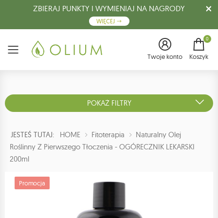
ZBIERAJ PUNKTY I WYMIENIAJ NA NAGRODY
WIĘCEJ
0
Menu
Twoje konto
Koszyk
POKAŻ FILTRY
JESTEŚ TUTAJ:
HOME
Fitoterapia
Naturalny Olej
Roślinny Z Pierwszego Tłoczenia - OGÓRECZNIK LEKARSKI
200ml
Promocja