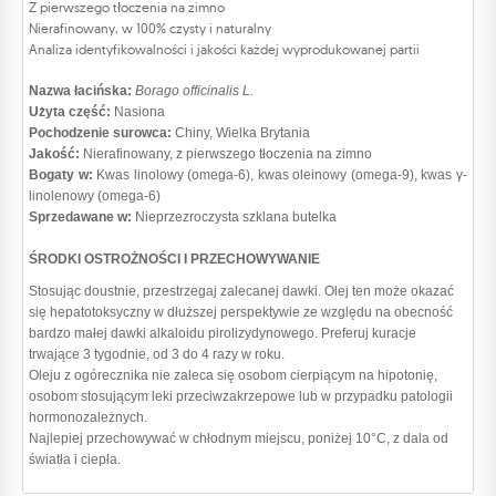
Z pierwszego tłoczenia na zimno
Nierafinowany, w 100% czysty i naturalny
Analiza identyfikowalności i jakości każdej wyprodukowanej partii
Nazwa łacińska:
Borago officinalis L.
Użyta część:
Nasiona
Pochodzenie surowca:
Chiny, Wielka Brytania
Jakość:
Nierafinowany, z pierwszego tłoczenia na zimno
Bogaty w:
Kwas linolowy (omega-6), kwas oleinowy (omega-9), kwas γ-
linolenowy (omega-6)
Sprzedawane w:
Nieprzezroczysta szklana butelka
ŚRODKI OSTROŻNOŚCI I PRZECHOWYWANIE
Stosując doustnie, przestrzegaj zalecanej dawki. Olej ten może okazać
się hepatotoksyczny w dłuższej perspektywie ze względu na obecność
bardzo małej dawki alkaloidu pirolizydynowego. Preferuj kuracje
trwające 3 tygodnie, od 3 do 4 razy w roku.
Oleju z ogórecznika nie zaleca się osobom cierpiącym na hipotonię,
osobom stosującym leki przeciwzakrzepowe lub w przypadku patologii
hormonozależnych.
Najlepiej przechowywać w chłodnym miejscu, poniżej 10°C, z dala od
światła i ciepła.