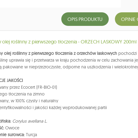
OPIS PRODUKTU
OPINIE 
y olej roślinny z pierwszego tłoczenia - ORZECH LASKOWY 200ml
y olej roślinny z pierwszego tłoczenia z orzechów laskowych
pochodzi z
ślinę uprawia się i przetwarza w kraju pochodzenia w celu zachowania j
ą pakowane w nieprzezroczyste, odporne na uszkodzenia i wielokrotnego
CJE JAKOŚCI
wany przez Ecocert (FR-BIO-01)
ierwszego tłoczenia na zim
wany, w 100% czysty i naturalny
dentyfikowalności i jakości każdej wyprodukowanej partii
ińska:
Corylus avellana L.
ść:
Owoce
nie surowca:
Turcja