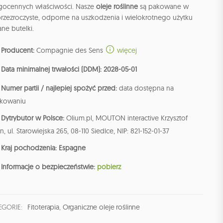
gocennych właściwości. Nasze
oleje roślinne
są pakowane w
przezroczyste, odporne na uszkodzenia i wielokrotnego użytku
ane butelki.
Producent:
Compagnie des Sens
więcej
Data minimalnej trwałości (DDM): 2028-05-01
Numer partii / najlepiej spożyć przed:
data dostępna na
kowaniu
Dytrybutor w Polsce:
Olium.pl, MOUTON interactive Krzysztof
n, ul. Starowiejska 265, 08-110 Siedlce, NIP: 821-152-01-37
Kraj pochodzenia: Espagne
Informacje o bezpieczeństwie:
pobierz
EGORIE:
Fitoterapia
,
Organiczne oleje roślinne