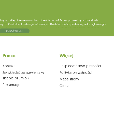
ym sklep internetowy olium.pl jest Krzysztof Baran, prowadzący działalność
ą do Centralnej Ewidencji i Informacji o Działalności Gospodarczej, adres głównego
5, kod pocztowy: 08-110, posiadający numer NIP: 821-152-01-37, REGON: 711650928 .
POKAŻ WIĘCEJ
ne do chwili rezygnacji z subskrypcji.
wych, ich sprostowania, usunięcia, ograniczenia przetwarzania, wniesienia sprzeciwu
skargi do organu nadzorczego oraz cofnięcia zgody w dowolnym momencie bez
a podstawie zgody przed jej cofnięciem. W tym celu możesz kontaktować się z
Pomoc
Więcej
 pisemnie na adres siedziby.
Kontakt
Bezpieczeństwo płatności
Jak składać zamówienia w
Polityka prywatności
sklepie olium.pl?
Mapa strony
Reklamacje
Oferta