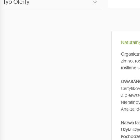
Typ Oferty
Naturaln
Organiczn
zimno, ro
roślinne
s
GWARAN
Certyfiko
Z p
Nierafino
Analiza i
Nazwa łac
Użyta czę
Pochodze