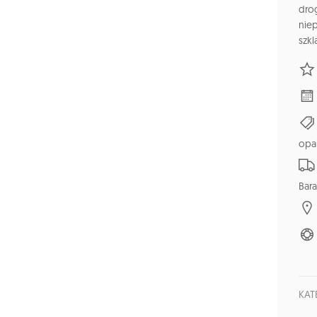
dro
nie
szkl
opa
Bara
KAT