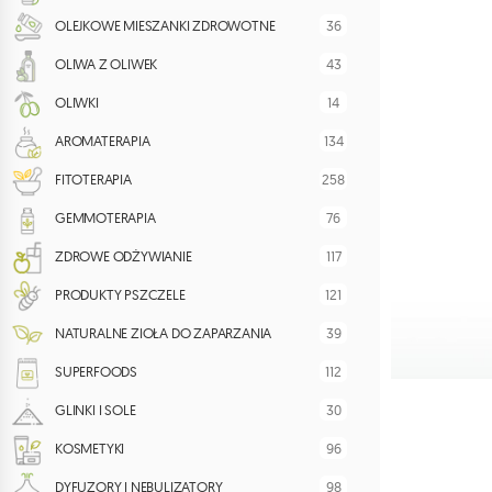
36
OLEJKOWE MIESZANKI ZDROWOTNE
43
OLIWA Z OLIWEK
14
OLIWKI
134
AROMATERAPIA
258
FITOTERAPIA
76
GEMMOTERAPIA
117
ZDROWE ODŻYWIANIE
121
PRODUKTY PSZCZELE
39
NATURALNE ZIOŁA DO ZAPARZANIA
112
SUPERFOODS
30
GLINKI I SOLE
96
KOSMETYKI
98
DYFUZORY I NEBULIZATORY