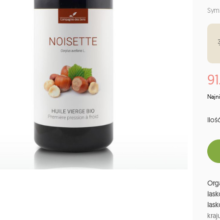
Sym
91
Najn
Ilość
Orga
las
las
kraj