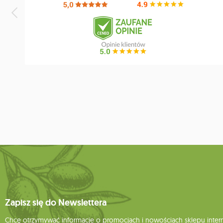
Zapisz się do Newslettera
Chcę otrzymywać informacje o promocjach i nowościach sklepu inte