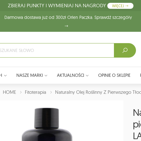
ZBIERAJ PUNKTY I WYMIENIAJ NA NAGRODY
WIĘCEJ
Darmowa dostawa już od 300zł Orlen Paczka. Sprawdź szczegóły
H
NASZE MARKI
AKTUALNOŚCI
OPINIE O SKLEPIE
J:
HOME
Fitoterapia
Naturalny Olej Roślinny Z Pierwszego T
Na
p
L