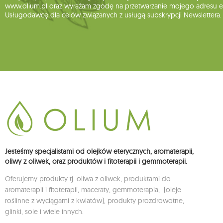
www.olium.pl oraz wyrażam zgodę na przetwarzanie mojego adresu e-
Usługodawcę dla celów związanych z usługą subskrypcji Newslettera.
Jesteśmy specjalistami od olejków eterycznych, aromaterapii,
oliwy z oliwek, oraz produktów i fitoterapii i gemmoterapii.
Oferujemy produkty tj. oliwa z oliwek, produktami do
aromaterapii i fitoterapii, maceraty, gemmoterapia, (oleje
roślinne z wyciągami z kwiatów), produkty prozdrowotne,
glinki, sole i wiele innych.