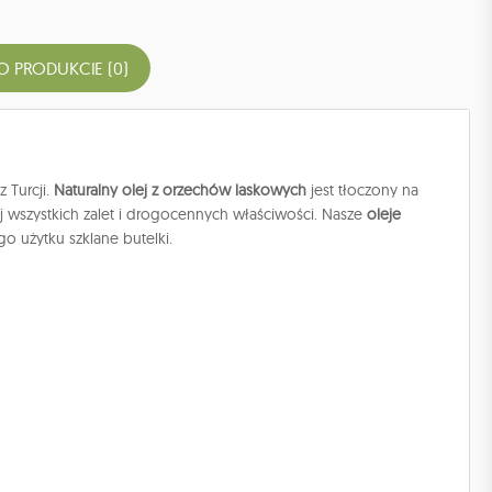
O PRODUKCIE (0)
 Turcji.
Naturalny olej z orzechów laskowych
jest tłoczony na
ej wszystkich zalet i drogocennych właściwości. Nasze
oleje
 użytku szklane butelki.
no