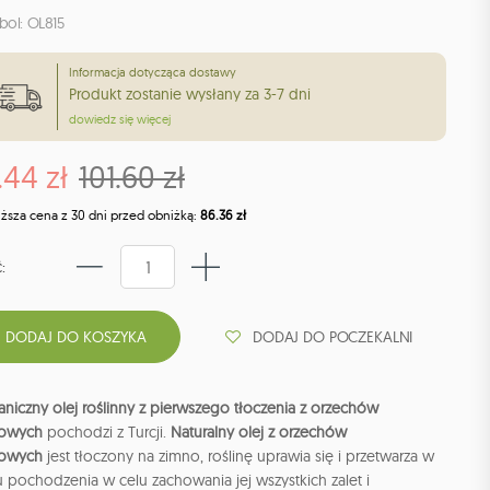
bol: OL815
Informacja dotycząca dostawy
Produkt zostanie wysłany za 3-7 dni
dowiedz się więcej
.44 zł
101.60 zł
iższa cena z 30 dni przed obniżką:
86.36 zł
:
DODAJ DO POCZEKALNI
niczny olej roślinny z pierwszego tłoczenia z orzechów
kowych
pochodzi z Turcji.
Naturalny olej z orzechów
kowych
jest tłoczony na zimno, roślinę uprawia się i przetwarza w
u pochodzenia w celu zachowania jej wszystkich zalet i