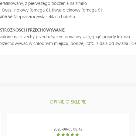
ierafinowany, z pierwszego tłoczenia na zimno
:
Kwas linolowy (omega-6), Kwas oleinowy (omega-9)
ane w:
Nieprzezroczysta szklana butelka
OSTROŻNOŚCI I PRZECHOWYWANIE
ulone na orzechy przed użyciem powinny zasięgnąć porady lekarza.
 przechowywać w chłodnym miejscu, poniżej 20°C, z dala od światła i ci
OPINIE O SKLEPIE
2026-08-05 08:42