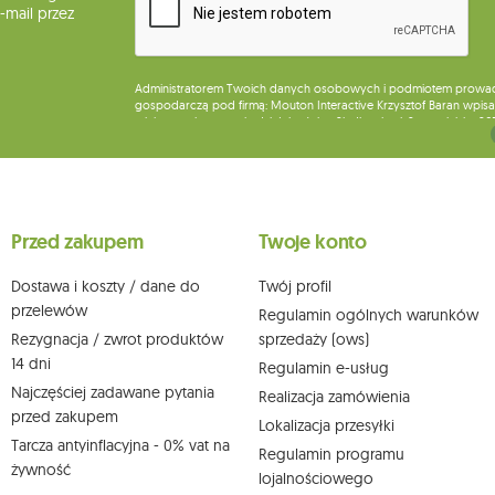
mail przez
Administratorem Twoich danych osobowych i podmiotem prowadząc
gospodarczą pod firmą: Mouton Interactive Krzysztof Baran wpisan
miejsca wykonywania działalności w Siedlcach, ul. Starowiejska 26
Dane będą przetwarzane w celu wysyłki newslettera i przechowywa
Przysługuje Ci prawo do żądania dostępu do swoich danych osobo
wobec przetwarzania swoich danych oraz prawo do wniesienia 
wpływu na zgodność z prawem przetwarzania, którego dokonano n
Przed zakupem
Twoje konto
działem obsługi klienta Mouton Interactive pod adresem e-mail lub
Więcej informacji:
www.mouton.pl/ODO
Dostawa i koszty / dane do
Twój profil
przelewów
Regulamin ogólnych warunków
Rezygnacja / zwrot produktów
sprzedaży (ows)
14 dni
Regulamin e-usług
Najczęściej zadawane pytania
Realizacja zamówienia
przed zakupem
Lokalizacja przesyłki
Tarcza antyinflacyjna - 0% vat na
Regulamin programu
żywność
lojalnościowego