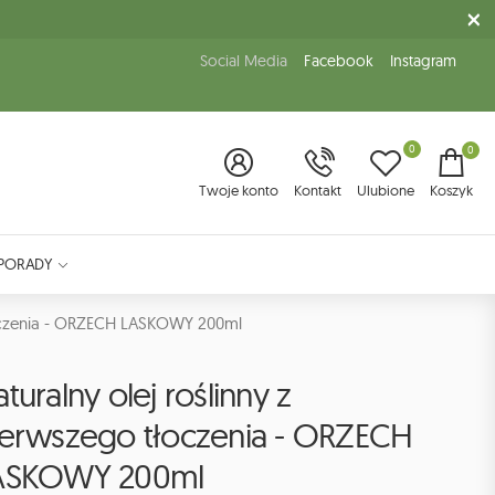
Social Media
Facebook
Instagram
0
0
Twoje konto
Kontakt
Ulubione
Koszyk
PORADY
łoczenia - ORZECH LASKOWY 200ml
turalny olej roślinny z
ierwszego tłoczenia - ORZECH
ASKOWY 200ml