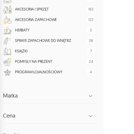
163
AKCESORIA I SPRZĘT
122
AKCESORIA ZAPACHOWE
3
HERBATY
38
SPRAYE ZAPACHOWE DO WNĘTRZ
7
KSIĄŻKI
24
POMYSŁY NA PREZENT
4
PROGRAM LOJALNOŚCIOWY
Marka
Cena