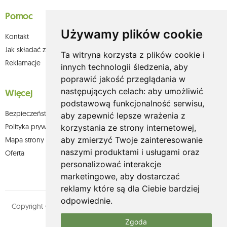
Pomoc
Używamy plików cookie
Kontakt
Jak składać zamówienia w sklepie olium.pl?
Ta witryna korzysta z plików cookie i
Reklamacje
innych technologii śledzenia, aby
poprawić jakość przeglądania w
następujących celach:
aby umożliwić
Więcej
podstawową funkcjonalność serwisu
,
Bezpieczeństwo płatności
aby zapewnić lepsze wrażenia z
Polityka prywatności
korzystania ze strony internetowej
,
aby zmierzyć Twoje zainteresowanie
Mapa strony
naszymi produktami i usługami oraz
Oferta
personalizować interakcje
marketingowe
,
aby dostarczać
reklamy które są dla Ciebie bardziej
odpowiednie
.
Copyright © olium.pl. Wszystkie prawa zastrzeżone. Designed by
MOUTON interactive
Zgoda