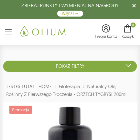
ZBIERAJ PUNKTY I WYMIENIAJ NA NAGRODY
WIĘCEJ
0
Menu
Twoje konto
Koszyk
POKAŻ FILTRY
JESTEŚ TUTAJ:
HOME
Fitoterapia
Naturalny Olej
Roślinny Z Pierwszego Tłoczenia - ORZECH TYGRYSI 200ml
Promocja