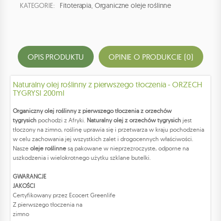
KATEGORIE:
Fitoterapia
,
Organiczne oleje roślinne
OPIS PRODUKTU
OPINIE O PRODUKCIE (0)
Naturalny olej roślinny z pierwszego tłoczenia - ORZECH
TYGRYSI 200ml
Organiczny olej roślinny z pierwszego tłoczenia z orzechów
tygrysich
pochodzi z Afryki.
Naturalny olej z orzechów tygrysich
jest
tłoczony na zimno, roślinę uprawia się i przetwarza w kraju pochodzenia
w celu zachowania jej wszystkich zalet i drogocennych właściwości.
Nasze
oleje roślinne
są pakowane w nieprzezroczyste, odporne na
uszkodzenia i wielokrotnego użytku szklane butelki.
GWARANCJE
JAKOŚCI
Certyfikowany przez Ecocert Greenlife
Z pierwszego tłoczenia na
zimno