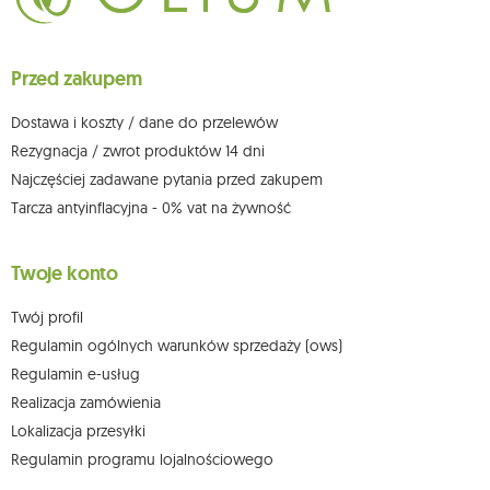
ich sprostowania, usunięcia, ograniczenia przetwarzania, wniesienia
sprzeciwu wobec przetwarzania swoich danych oraz prawo do
wniesienia skargi do organu nadzorczego oraz cofnięcia zgody w
dowolnym momencie bez wpływu na zgodność z prawem przetwarzania,
Przed zakupem
którego dokonano na podstawie zgody przed jej cofnięciem. W tym celu
możesz kontaktować się z działem obsługi klienta Mouton Interactive pod
adresem e-mail lub pisemnie na adres siedziby.
Dostawa i koszty / dane do przelewów
Więcej informacji:
www.mouton.pl/ODO
Rezygnacja / zwrot produktów 14 dni
Najczęściej zadawane pytania przed zakupem
Tarcza antyinflacyjna - 0% vat na żywność
Twoje konto
Twój profil
Regulamin ogólnych warunków sprzedaży (ows)
Regulamin e-usług
Realizacja zamówienia
Lokalizacja przesyłki
Regulamin programu lojalnościowego