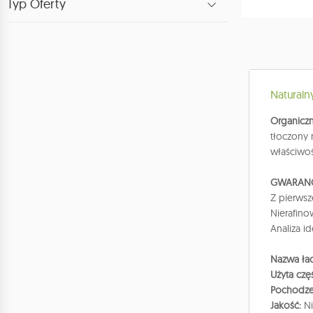
Typ Oferty
Naturaln
Organiczn
tłoczony 
właściwoś
GWARANC
Z pierwsz
Nierafino
Analiza i
Nazwa łac
Użyta czę
Pochodze
Jakość:
N