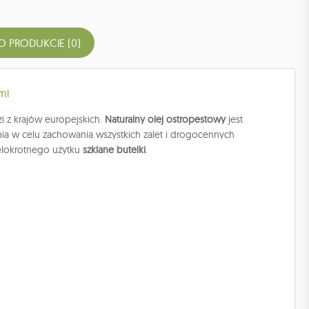
O PRODUKCIE (0)
ml
 z krajów europejskich.
Naturalny olej ostropestowy
jest
nia w celu zachowania wszystkich zalet i drogocennych
ielokrotnego użytku
szklane butelki
.