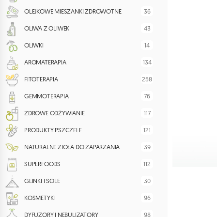
36
OLEJKOWE MIESZANKI ZDROWOTNE
43
OLIWA Z OLIWEK
14
OLIWKI
134
AROMATERAPIA
258
FITOTERAPIA
76
GEMMOTERAPIA
117
ZDROWE ODŻYWIANIE
121
PRODUKTY PSZCZELE
39
NATURALNE ZIOŁA DO ZAPARZANIA
112
SUPERFOODS
30
GLINKI I SOLE
96
KOSMETYKI
98
DYFUZORY I NEBULIZATORY