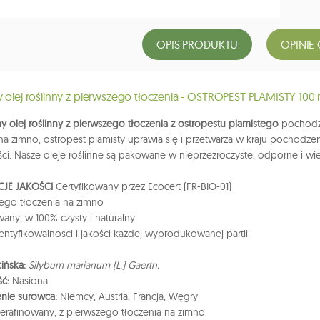
OPIS PRODUKTU
OPINIE 
y olej roślinny z pierwszego tłoczenia - OSTROPEST PLAMISTY 100 
y olej roślinny z pierwszego tłoczenia z ostropestu plamistego
pochodzi
na zimno, ostropest plamisty uprawia się i przetwarza w kraju pochodze
ci. Nasze oleje roślinne są pakowane w nieprzezroczyste, odporne i w
JE JAKOŚCI
Certyfikowany przez Ecocert (FR-BIO-01)
ego tłoczenia na zimno
wany, w 100% czysty i naturalny
dentyfikowalności i jakości każdej wyprodukowanej partii
ińska:
Silybum marianum (L.) Gaertn.
ść:
Nasiona
nie surowca:
Niemcy, Austria, Francja, Węgry
ierafinowany, z pierwszego tłoczenia na zimno