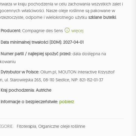
twarza w kraju pochodzenia w celu zachowania wszystkich zalet i
gocennych właściwości. Nasze oleje roślinne są pakowane w
przezroczyste, odporne i wielokrotnego użytku
szklane butelki
.
Producent:
Compagnie des Sens
więcej
Data minimalnej trwałości (DDM): 2027-04-01
Numer partii / najlepiej spożyć przed:
data dostępna na
kowaniu
Dytrybutor w Polsce:
Olium.pl, MOUTON interactive Krzysztof
n, ul. Starowiejska 265, 08-110 Siedlce, NIP: 821-152-01-37
Kraj pochodzenia: Autriche
Informacje o bezpieczeństwie:
pobierz
EGORIE:
Fitoterapia
,
Organiczne oleje roślinne