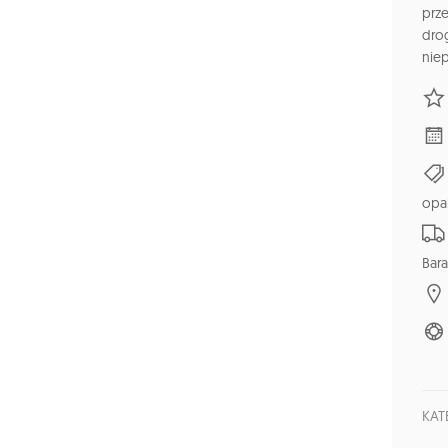
prze
dro
nie
opa
Bara
KAT