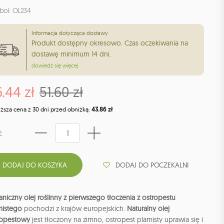
bol: OL234
Informacja dotycząca dostawy
Produkt dostępny okresowo. Czas oczekiwania na
dostawę minimum 14 dni.
dowiedz się więcej
.44 zł
51.60 zł
iższa cena z 30 dni przed obniżką:
43.86 zł
:
DODAJ DO POCZEKALNI
niczny olej roślinny z pierwszego tłoczenia z ostropestu
mistego
pochodzi z krajów europejskich.
Naturalny olej
ropestowy
jest tłoczony na zimno, ostropest plamisty uprawia się i