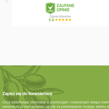
Zapisz się do Newslettera
Chcę otrzymywać informacje o promocjach i nowościach sklepu inte
www.olium.pl oraz wyrażam zgodę na przetwarzanie mojego adresu e-