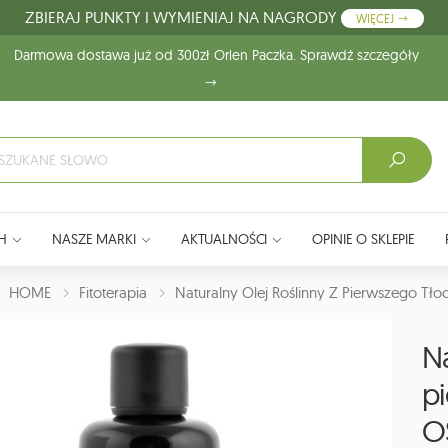
ZBIERAJ PUNKTY I WYMIENIAJ NA NAGRODY
WIĘCEJ
Darmowa dostawa już od 300zł Orlen Paczka. Sprawdź szczegóły
H
NASZE MARKI
AKTUALNOŚCI
OPINIE O SKLEPIE
J:
HOME
Fitoterapia
Naturalny Olej Roślinny Z Pierwszego Tł
Na
pi
O