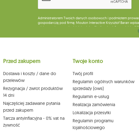
Administratorem Twoich danych osobowych i podmiotem prowadząc
gospodarczą pod firmą: Mouton Interactive Krzysztof Baran wpisan
miejsca wykonywania działalności w Siedlcach, ul. Starowiejska 26
Dane będą przetwarzane w celu wysyłki newslettera i przechowywa
Przysługuje Ci prawo do żądania dostępu do swoich danych osobo
wobec przetwarzania swoich danych oraz prawo do wniesienia 
wpływu na zgodność z prawem przetwarzania, którego dokonano n
Przed zakupem
Twoje konto
działem obsługi klienta Mouton Interactive pod adresem e-mail lub
Więcej informacji:
www.mouton.pl/ODO
Dostawa i koszty / dane do
Twój profil
przelewów
Regulamin ogólnych warunków
Rezygnacja / zwrot produktów
sprzedaży (ows)
14 dni
Regulamin e-usług
Najczęściej zadawane pytania
Realizacja zamówienia
przed zakupem
Lokalizacja przesyłki
Tarcza antyinflacyjna - 0% vat na
Regulamin programu
żywność
lojalnościowego