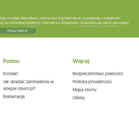
ym sklep internetowy olium.pl jest Krzysztof Baran, prowadzący działalność
ą do Centralnej Ewidencji i Informacji o Działalności Gospodarczej, adres głównego
5, kod pocztowy: 08-110, posiadający numer NIP: 821-152-01-37, REGON: 711650928 .
POKAŻ WIĘCEJ
ne do chwili rezygnacji z subskrypcji.
wych, ich sprostowania, usunięcia, ograniczenia przetwarzania, wniesienia sprzeciwu
skargi do organu nadzorczego oraz cofnięcia zgody w dowolnym momencie bez
a podstawie zgody przed jej cofnięciem. W tym celu możesz kontaktować się z
Pomoc
Więcej
 pisemnie na adres siedziby.
Kontakt
Bezpieczeństwo płatności
Jak składać zamówienia w
Polityka prywatności
sklepie olium.pl?
Mapa strony
Reklamacje
Oferta