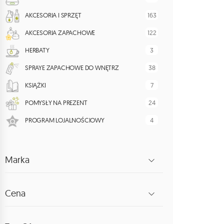
163
AKCESORIA I SPRZĘT
122
AKCESORIA ZAPACHOWE
3
HERBATY
38
SPRAYE ZAPACHOWE DO WNĘTRZ
7
KSIĄŻKI
24
POMYSŁY NA PREZENT
4
PROGRAM LOJALNOŚCIOWY
Marka
Cena