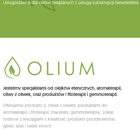
Usługodawcę dla celów związanych z usługą subskrypcji Newslettera.
Jesteśmy specjalistami od olejków eterycznych, aromaterapii,
oliwy z oliwek, oraz produktów i fitoterapii i gemmoterapii.
Oferujemy produkty tj. oliwa z oliwek, produktami do
aromaterapii i fitoterapii, maceraty, gemmoterapia, (oleje
roślinne z wyciągami z kwiatów), produkty prozdrowotne,
glinki, sole i wiele innych.