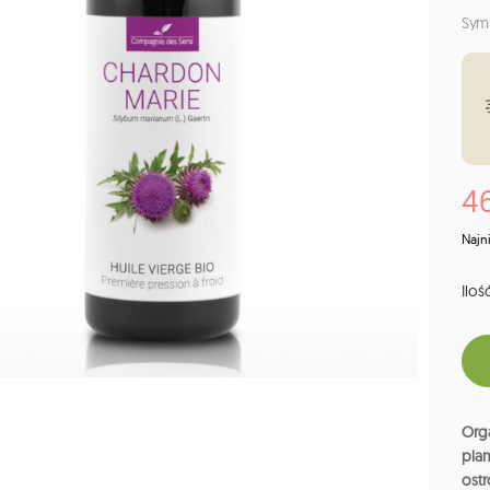
Sym
46
Najn
Ilość
Orga
pla
ost