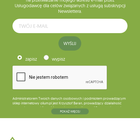
na przetwarzanie mojego adresu e-mail przez
Usługodawcę dla celów związanych z usługą subskrypcji
Newslettera.
WYŚLIJ
zapisz
wypisz
Administratorem Twoich danych osobowych i podmiotem prowadzącym
sklep internetowy olium.pl jest Krzysztof Baran, prowadzący działalność
gospodarczą pod firmą: Mouton Interactive Krzysztof Baran wpisaną do
POKAŻ WIĘCEJ
Centralnej Ewidencji i Informacji o Działalności Gospodarczej, adres
głównego miejsca wykonywania działalności w Siedlcach, ul. Starowiejska
265, kod pocztowy: 08-110, posiadający numer NIP: 821-152-01-37, REGON:
711650928 .
Dane będą przetwarzane w celu wysyłki newslettera i przechowywane do