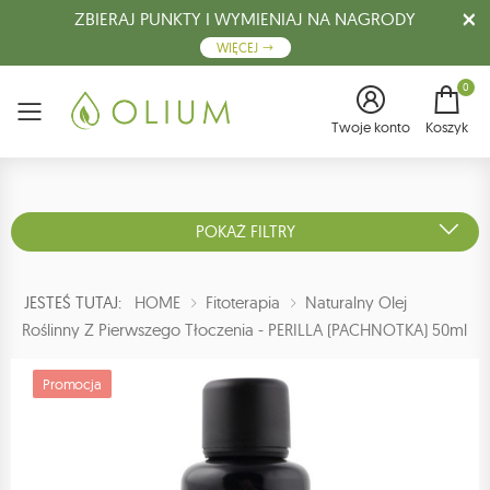
ZBIERAJ PUNKTY I WYMIENIAJ NA NAGRODY
WIĘCEJ
0
Menu
Twoje konto
Koszyk
POKAŻ FILTRY
JESTEŚ TUTAJ:
HOME
Fitoterapia
Naturalny Olej
Roślinny Z Pierwszego Tłoczenia - PERILLA (PACHNOTKA) 50ml
Promocja