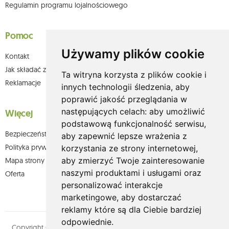
Regulamin programu lojalnościowego
Pomoc
Używamy plików cookie
Kontakt
Jak składać zamówienia w sklepie olium.pl?
Ta witryna korzysta z plików cookie i
Reklamacje
innych technologii śledzenia, aby
poprawić jakość przeglądania w
następujących celach:
aby umożliwić
Więcej
podstawową funkcjonalność serwisu
,
Bezpieczeństwo płatności
aby zapewnić lepsze wrażenia z
Polityka prywatności
korzystania ze strony internetowej
,
aby zmierzyć Twoje zainteresowanie
Mapa strony
naszymi produktami i usługami oraz
Oferta
personalizować interakcje
marketingowe
,
aby dostarczać
reklamy które są dla Ciebie bardziej
odpowiednie
.
Copyright © olium.pl. Wszystkie prawa zastrzeżone. Designed by