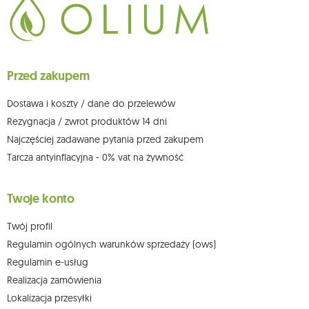
chwili rezygnacji z subskrypcji.
Przysługuje Ci prawo do żądania dostępu do swoich danych osobowych,
ich sprostowania, usunięcia, ograniczenia przetwarzania, wniesienia
sprzeciwu wobec przetwarzania swoich danych oraz prawo do
wniesienia skargi do organu nadzorczego oraz cofnięcia zgody w
dowolnym momencie bez wpływu na zgodność z prawem przetwarzania,
Przed zakupem
którego dokonano na podstawie zgody przed jej cofnięciem. W tym celu
możesz kontaktować się z działem obsługi klienta Mouton Interactive pod
adresem e-mail lub pisemnie na adres siedziby.
Dostawa i koszty / dane do przelewów
Więcej informacji:
www.mouton.pl/ODO
Rezygnacja / zwrot produktów 14 dni
Najczęściej zadawane pytania przed zakupem
Tarcza antyinflacyjna - 0% vat na żywność
Twoje konto
Twój profil
Regulamin ogólnych warunków sprzedaży (ows)
Regulamin e-usług
Realizacja zamówienia
Lokalizacja przesyłki