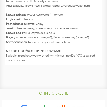
Nierafinowany, w 100% czysty i naturalny
Analiza identyfikowalności i jakości każdej wyprodukowanej partii
Nazwa łacińska:
Perilla frutescens (L.) Britton
Użyta część:
Nasiona
Pochodzenie surowca:
Chiny
Jakość:
Nierafinowany, z pierwszego tłoczenia na zimno
Nazwa INCI:
Perilla Ocymoides Seed Oil
Bogaty w:
Kwas linolowy (omega-6), Kwas linolenowy (omega-3)
Sprzedawane w:
Nieprzezroczysta szklana butelka
ŚRODKI OSTROŻNOŚCI I PRZECHOWYWANIE
Najlepiej przechowywać w chłodnym miejscu, poniżej 10°C, z dala od
światła i ciepła.
OPINIE O SKLEPIE