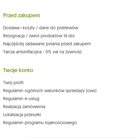
sprzeciwu wobec przetwarzania swoich danych oraz prawo do
wniesienia skargi do organu nadzorczego oraz cofnięcia zgody w
dowolnym momencie bez wpływu na zgodność z prawem przetwarzania,
Przed zakupem
którego dokonano na podstawie zgody przed jej cofnięciem. W tym celu
możesz kontaktować się z działem obsługi klienta Mouton Interactive pod
adresem e-mail lub pisemnie na adres siedziby.
Dostawa i koszty / dane do przelewów
Więcej informacji:
www.mouton.pl/ODO
Rezygnacja / zwrot produktów 14 dni
Najczęściej zadawane pytania przed zakupem
Tarcza antyinflacyjna - 0% vat na żywność
Twoje konto
Twój profil
Regulamin ogólnych warunków sprzedaży (ows)
Regulamin e-usług
Realizacja zamówienia
Lokalizacja przesyłki
Regulamin programu lojalnościowego