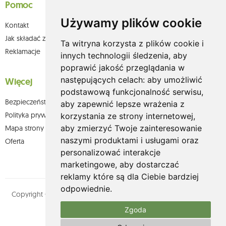
Pomoc
Używamy plików cookie
Kontakt
Jak składać zamówienia w sklepie olium.pl?
Ta witryna korzysta z plików cookie i
Reklamacje
innych technologii śledzenia, aby
poprawić jakość przeglądania w
następujących celach:
aby umożliwić
Więcej
podstawową funkcjonalność serwisu
,
Bezpieczeństwo płatności
aby zapewnić lepsze wrażenia z
Polityka prywatności
korzystania ze strony internetowej
,
aby zmierzyć Twoje zainteresowanie
Mapa strony
naszymi produktami i usługami oraz
Oferta
personalizować interakcje
marketingowe
,
aby dostarczać
reklamy które są dla Ciebie bardziej
odpowiednie
.
Copyright © olium.pl. Wszystkie prawa zastrzeżone. Designed by
MOUTON interactive
Zgoda
Zobacz nasz profil na: