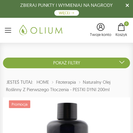
ZBIERAJ PUNKTY I WYMIENIAJ NA NAGRODY
WIĘCEJ
0
Menu
Twoje konto
Koszyk
POKAŻ FILTRY
JESTEŚ TUTAJ:
HOME
Fitoterapia
Naturalny Olej
Roślinny Z Pierwszego Tłoczenia - PESTKI DYNI 200ml
Promocja