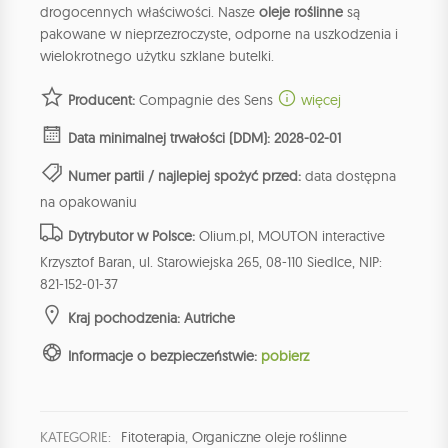
drogocennych właściwości. Nasze
oleje roślinne
są
pakowane w nieprzezroczyste, odporne na uszkodzenia i
wielokrotnego użytku szklane butelki.
Producent:
Compagnie des Sens
więcej
Data minimalnej trwałości (DDM): 2028-02-01
Numer partii / najlepiej spożyć przed:
data dostępna
na opakowaniu
Dytrybutor w Polsce:
Olium.pl, MOUTON interactive
Krzysztof Baran, ul. Starowiejska 265, 08-110 Siedlce, NIP:
821-152-01-37
Kraj pochodzenia: Autriche
Informacje o bezpieczeństwie:
pobierz
KATEGORIE:
Fitoterapia
,
Organiczne oleje roślinne