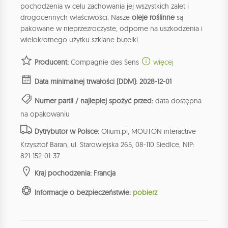
pochodzenia w celu zachowania jej wszystkich zalet i
drogocennych właściwości. Nasze
oleje roślinne
są
pakowane w nieprzezroczyste, odporne na uszkodzenia i
wielokrotnego użytku szklane butelki.
Producent:
Compagnie des Sens
więcej
Data minimalnej trwałości (DDM): 2028-12-01
Numer partii / najlepiej spożyć przed:
data dostępna
na opakowaniu
Dytrybutor w Polsce:
Olium.pl, MOUTON interactive
Krzysztof Baran, ul. Starowiejska 265, 08-110 Siedlce, NIP:
821-152-01-37
Kraj pochodzenia: Francja
Informacje o bezpieczeństwie:
pobierz