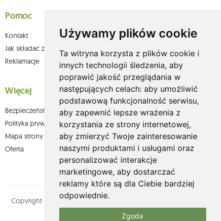
Pomoc
Używamy plików cookie
Kontakt
Jak składać zamówienia w sklepie olium.pl?
Ta witryna korzysta z plików cookie i
Reklamacje
innych technologii śledzenia, aby
poprawić jakość przeglądania w
następujących celach:
aby umożliwić
Więcej
podstawową funkcjonalność serwisu
,
Bezpieczeństwo płatności
aby zapewnić lepsze wrażenia z
Polityka prywatności
korzystania ze strony internetowej
,
aby zmierzyć Twoje zainteresowanie
Mapa strony
naszymi produktami i usługami oraz
Oferta
personalizować interakcje
marketingowe
,
aby dostarczać
reklamy które są dla Ciebie bardziej
odpowiednie
.
Copyright © olium.pl. Wszystkie prawa zastrzeżone. Designed by
MOUTON interactive
Zgoda