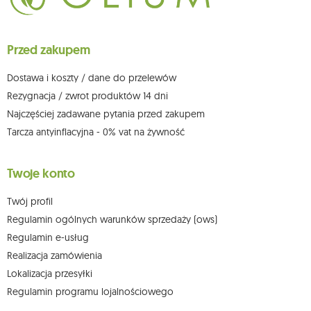
ich sprostowania, usunięcia, ograniczenia przetwarzania, wniesienia
sprzeciwu wobec przetwarzania swoich danych oraz prawo do
wniesienia skargi do organu nadzorczego oraz cofnięcia zgody w
dowolnym momencie bez wpływu na zgodność z prawem przetwarzania,
Przed zakupem
którego dokonano na podstawie zgody przed jej cofnięciem. W tym celu
możesz kontaktować się z działem obsługi klienta Mouton Interactive pod
adresem e-mail lub pisemnie na adres siedziby.
Dostawa i koszty / dane do przelewów
Więcej informacji:
www.mouton.pl/ODO
Rezygnacja / zwrot produktów 14 dni
Najczęściej zadawane pytania przed zakupem
Tarcza antyinflacyjna - 0% vat na żywność
Twoje konto
Twój profil
Regulamin ogólnych warunków sprzedaży (ows)
Regulamin e-usług
Realizacja zamówienia
Lokalizacja przesyłki
Regulamin programu lojalnościowego