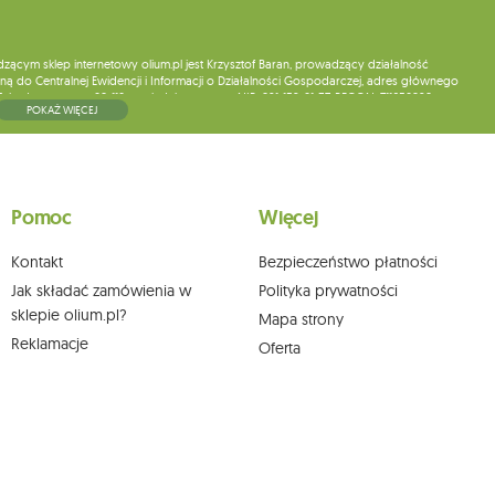
ym sklep internetowy olium.pl jest Krzysztof Baran, prowadzący działalność
ą do Centralnej Ewidencji i Informacji o Działalności Gospodarczej, adres głównego
5, kod pocztowy: 08-110, posiadający numer NIP: 821-152-01-37, REGON: 711650928 .
POKAŻ WIĘCEJ
ne do chwili rezygnacji z subskrypcji.
wych, ich sprostowania, usunięcia, ograniczenia przetwarzania, wniesienia sprzeciwu
skargi do organu nadzorczego oraz cofnięcia zgody w dowolnym momencie bez
a podstawie zgody przed jej cofnięciem. W tym celu możesz kontaktować się z
Pomoc
Więcej
 pisemnie na adres siedziby.
Kontakt
Bezpieczeństwo płatności
Jak składać zamówienia w
Polityka prywatności
sklepie olium.pl?
Mapa strony
Reklamacje
Oferta