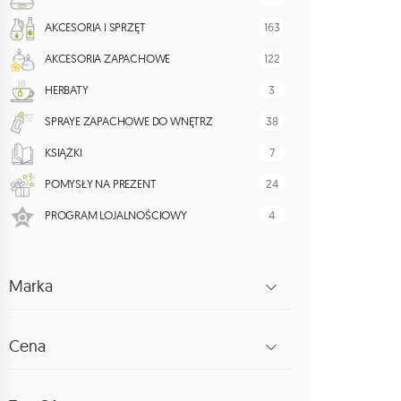
163
AKCESORIA I SPRZĘT
122
AKCESORIA ZAPACHOWE
3
HERBATY
38
SPRAYE ZAPACHOWE DO WNĘTRZ
7
KSIĄŻKI
24
POMYSŁY NA PREZENT
4
PROGRAM LOJALNOŚCIOWY
Marka
Cena