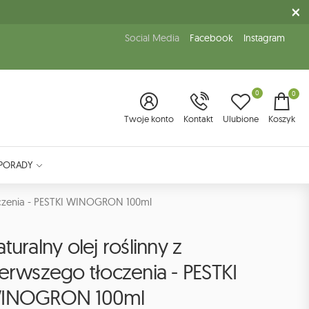
Social Media
Facebook
Instagram
0
0
Twoje konto
Kontakt
Ulubione
Koszyk
PORADY
łoczenia - PESTKI WINOGRON 100ml
turalny olej roślinny z
erwszego tłoczenia - PESTKI
INOGRON 100ml