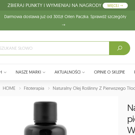
ZBIERAJ PUNKTY I WYMIENIAJ NA NAGRODY
WIĘCEJ
Darmowa dostawa już od 300zł Orlen Paczka. Sprawdź szczegóły
H
NASZE MARKI
AKTUALNOŚCI
OPINIE O SKLEPIE
J:
HOME
Fitoterapia
Naturalny Olej Roślinny Z Pierwszego T
Na
pi
W