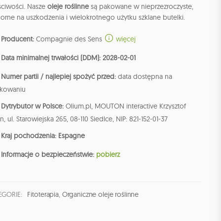
ściwości. Nasze
oleje roślinne
są pakowane w nieprzezroczyste,
rne na uszkodzenia i wielokrotnego użytku szklane butelki.
Producent:
Compagnie des Sens
więcej
Data minimalnej trwałości (DDM): 2028-02-01
Numer partii / najlepiej spożyć przed:
data dostępna na
kowaniu
Dytrybutor w Polsce:
Olium.pl, MOUTON interactive Krzysztof
n, ul. Starowiejska 265, 08-110 Siedlce, NIP: 821-152-01-37
Kraj pochodzenia: Espagne
Informacje o bezpieczeństwie:
pobierz
EGORIE:
Fitoterapia
,
Organiczne oleje roślinne