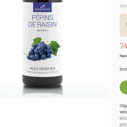
Sym
74
Najn
Ilość
Orga
win
tłoc
poc