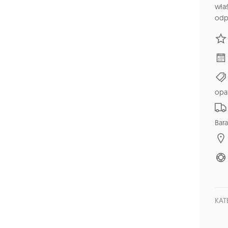
wła
odpo
opa
Bara
KAT