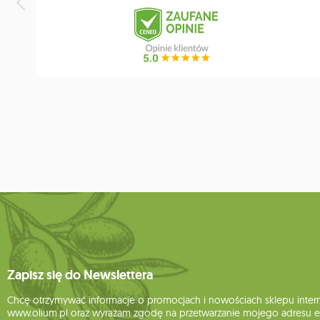
Zapisz się do Newslettera
Chcę otrzymywać informacje o promocjach i nowościach sklepu inte
www.olium.pl oraz wyrażam zgodę na przetwarzanie mojego adresu e-