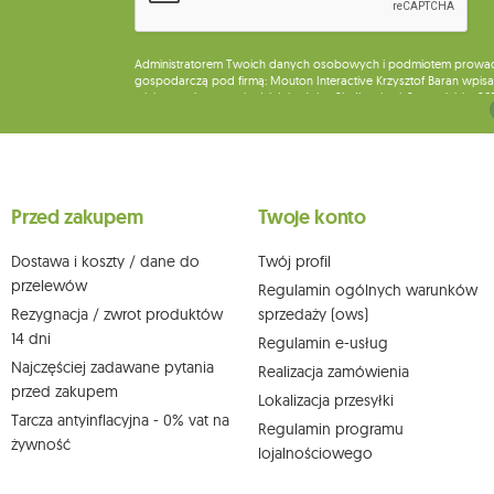
Administratorem Twoich danych osobowych i podmiotem prowadząc
gospodarczą pod firmą: Mouton Interactive Krzysztof Baran wpisan
miejsca wykonywania działalności w Siedlcach, ul. Starowiejska 26
Dane będą przetwarzane w celu wysyłki newslettera i przechowywa
Przysługuje Ci prawo do żądania dostępu do swoich danych osobo
wobec przetwarzania swoich danych oraz prawo do wniesienia 
wpływu na zgodność z prawem przetwarzania, którego dokonano n
Przed zakupem
Twoje konto
działem obsługi klienta Mouton Interactive pod adresem e-mail lub
Więcej informacji:
www.mouton.pl/ODO
Dostawa i koszty / dane do
Twój profil
przelewów
Regulamin ogólnych warunków
Rezygnacja / zwrot produktów
sprzedaży (ows)
14 dni
Regulamin e-usług
Najczęściej zadawane pytania
Realizacja zamówienia
przed zakupem
Lokalizacja przesyłki
Tarcza antyinflacyjna - 0% vat na
Regulamin programu
żywność
lojalnościowego