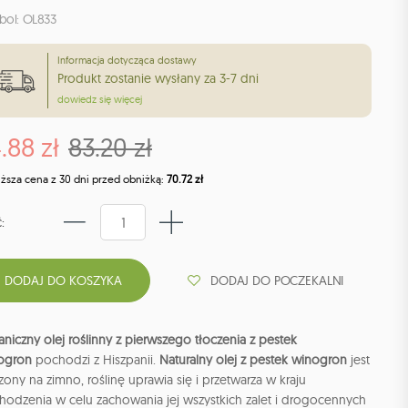
bol: OL833
Informacja dotycząca dostawy
Produkt zostanie wysłany za 3-7 dni
dowiedz się więcej
.88 zł
83.20 zł
iższa cena z 30 dni przed obniżką:
70.72 zł
:
DODAJ DO POCZEKALNI
niczny olej roślinny z pierwszego tłoczenia z pestek
ogron
pochodzi z Hiszpanii.
Naturalny olej z pestek winogron
jest
zony na zimno, roślinę uprawia się i przetwarza w kraju
hodzenia w celu zachowania jej wszystkich zalet i drogocennych