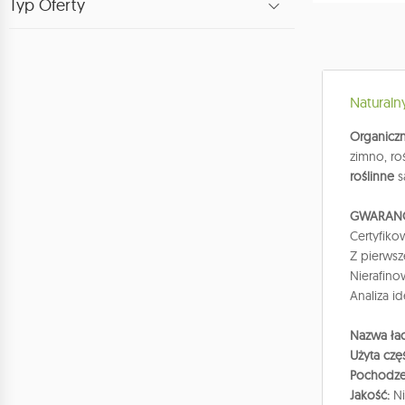
Typ Oferty
Naturaln
Organiczn
zimno, ro
roślinne
s
GWARANC
Certyfiko
Z p
Nierafino
Analiza i
Nazwa łac
Użyta czę
Pochodze
Jakość:
Ni