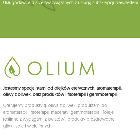
Usługodawcę dla celów związanych z usługą subskrypcji Newslettera.
Jesteśmy specjalistami od olejków eterycznych, aromaterapii,
oliwy z oliwek, oraz produktów i fitoterapii i gemmoterapii.
Oferujemy produkty tj. oliwa z oliwek, produktami do
aromaterapii i fitoterapii, maceraty, gemmoterapia, (oleje
roślinne z wyciągami z kwiatów), produkty prozdrowotne,
glinki, sole i wiele innych.