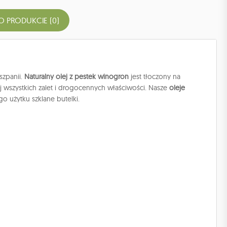
O PRODUKCIE (0)
szpanii.
Naturalny olej z pestek winogron
jest tłoczony na
ej wszystkich zalet i drogocennych właściwości. Nasze
oleje
 użytku szklane butelki.
no