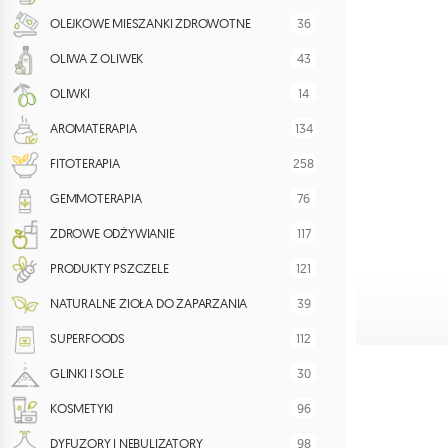
36
OLEJKOWE MIESZANKI ZDROWOTNE
43
OLIWA Z OLIWEK
14
OLIWKI
134
AROMATERAPIA
258
FITOTERAPIA
76
GEMMOTERAPIA
117
ZDROWE ODŻYWIANIE
121
PRODUKTY PSZCZELE
39
NATURALNE ZIOŁA DO ZAPARZANIA
112
SUPERFOODS
30
GLINKI I SOLE
96
KOSMETYKI
98
DYFUZORY I NEBULIZATORY