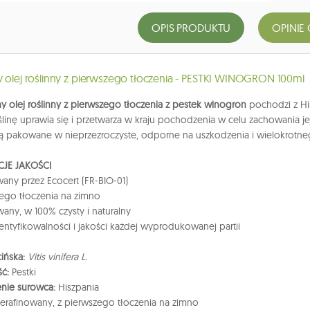
OPIS PRODUKTU
OPINIE 
y olej roślinny z pierwszego tłoczenia - PESTKI WINOGRON 100ml
y olej roślinny z pierwszego tłoczenia z pestek winogron
pochodzi z Hi
ślinę uprawia się i przetwarza w kraju pochodzenia w celu zachowania j
ą pakowane w nieprzezroczyste, odporne na uszkodzenia i wielokrotnego
JE JAKOŚCI
wany przez Ecocert (FR-BIO-01)
ierwszego tłoczenia na zim
wany, w 100% czysty i naturalny
dentyfikowalności i jakości każdej wyprodukowanej partii
ińska:
Vitis vinifera L.
ść:
Pestki
nie surowca:
Hiszpania
erafinowany, z pierwszego tłoczenia na zimno