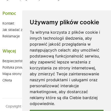
Pomoc
Używamy plików cookie
Kontakt
Jak składać zamówienia w sklepie olium.pl?
Ta witryna korzysta z plików cookie i
Reklamacje
innych technologii śledzenia, aby
poprawić jakość przeglądania w
następujących celach:
aby umożliwić
Więcej
podstawową funkcjonalność serwisu
,
Bezpieczeństwo płatności
aby zapewnić lepsze wrażenia z
Polityka prywatności
korzystania ze strony internetowej
,
aby zmierzyć Twoje zainteresowanie
Mapa strony
naszymi produktami i usługami oraz
Oferta
personalizować interakcje
marketingowe
,
aby dostarczać
reklamy które są dla Ciebie bardziej
odpowiednie
.
Copyright © olium.pl. Wszystkie prawa zastrzeżone. Designed by