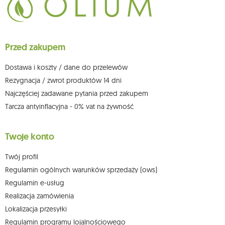
Przysługuje Ci prawo do żądania dostępu do swoich danych osobowych,
ich sprostowania, usunięcia, ograniczenia przetwarzania, wniesienia
sprzeciwu wobec przetwarzania swoich danych oraz prawo do
wniesienia skargi do organu nadzorczego oraz cofnięcia zgody w
dowolnym momencie bez wpływu na zgodność z prawem przetwarzania,
Przed zakupem
którego dokonano na podstawie zgody przed jej cofnięciem. W tym celu
możesz kontaktować się z działem obsługi klienta Mouton Interactive pod
adresem e-mail lub pisemnie na adres siedziby.
Dostawa i koszty / dane do przelewów
Więcej informacji:
www.mouton.pl/ODO
Rezygnacja / zwrot produktów 14 dni
Najczęściej zadawane pytania przed zakupem
Tarcza antyinflacyjna - 0% vat na żywność
Twoje konto
Twój profil
Regulamin ogólnych warunków sprzedaży (ows)
Regulamin e-usług
Realizacja zamówienia
Lokalizacja przesyłki
Regulamin programu lojalnościowego