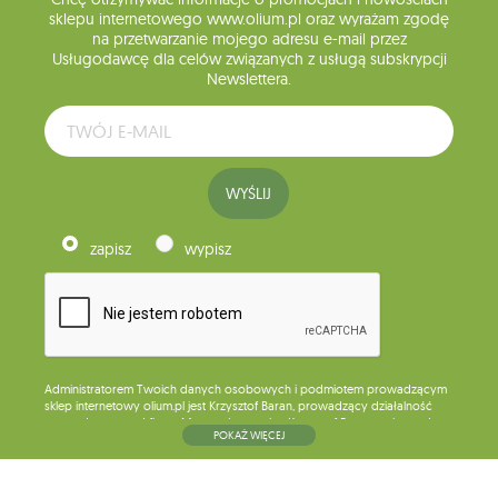
sklepu internetowego www.olium.pl oraz wyrażam zgodę
na przetwarzanie mojego adresu e-mail przez
Usługodawcę dla celów związanych z usługą subskrypcji
Newslettera.
WYŚLIJ
zapisz
wypisz
Administratorem Twoich danych osobowych i podmiotem prowadzącym
sklep internetowy olium.pl jest Krzysztof Baran, prowadzący działalność
gospodarczą pod firmą: Mouton Interactive Krzysztof Baran wpisaną do
POKAŻ WIĘCEJ
Centralnej Ewidencji i Informacji o Działalności Gospodarczej, adres
głównego miejsca wykonywania działalności w Siedlcach, ul. Starowiejska
265, kod pocztowy: 08-110, posiadający numer NIP: 821-152-01-37, REGON:
711650928 .