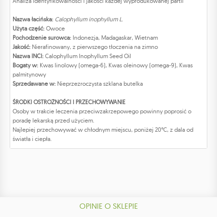
Analiza identyfikowalności i jakości każdej wyprodukowanej partii
Nazwa łacińska:
Calophyllum inophyllum L.
Użyta część:
Owoce
Pochodzenie surowca:
Indonezja, Madagaskar, Wietnam
Jakość:
Nierafinowany, z pierwszego tłoczenia na zimno
Nazwa INCI:
Calophyllum Inophyllum Seed Oil
Bogaty w:
Kwas linolowy (omega-6), Kwas oleinowy (omega-9), Kwas
palmitynowy
Sprzedawane w:
Nieprzezroczysta szklana butelka
ŚRODKI OSTROŻNOŚCI I PRZECHOWYWANIE
Osoby w trakcie leczenia przeciwzakrzepowego powinny poprosić o
poradę lekarską przed użyciem.
Najlepiej przechowywać w chłodnym miejscu, poniżej 20°C, z dala od
światła i ciepła.
OPINIE O SKLEPIE