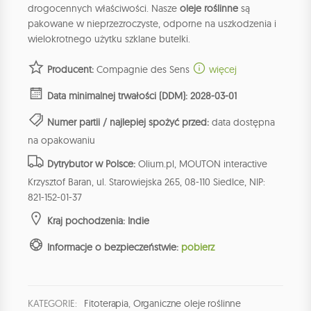
drogocennych właściwości. Nasze
oleje roślinne
są
pakowane w nieprzezroczyste, odporne na uszkodzenia i
wielokrotnego użytku szklane butelki.
Producent:
Compagnie des Sens
więcej
Data minimalnej trwałości (DDM): 2028-03-01
Numer partii / najlepiej spożyć przed:
data dostępna
na opakowaniu
Dytrybutor w Polsce:
Olium.pl, MOUTON interactive
Krzysztof Baran, ul. Starowiejska 265, 08-110 Siedlce, NIP:
821-152-01-37
Kraj pochodzenia: Indie
Informacje o bezpieczeństwie:
pobierz
KATEGORIE:
Fitoterapia
,
Organiczne oleje roślinne