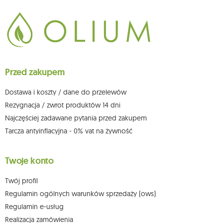
Dane będą przetwarzane w celu wysyłki newslettera i przechowywane do
chwili rezygnacji z subskrypcji.
Przysługuje Ci prawo do żądania dostępu do swoich danych osobowych,
ich sprostowania, usunięcia, ograniczenia przetwarzania, wniesienia
sprzeciwu wobec przetwarzania swoich danych oraz prawo do
wniesienia skargi do organu nadzorczego oraz cofnięcia zgody w
dowolnym momencie bez wpływu na zgodność z prawem przetwarzania,
Przed zakupem
którego dokonano na podstawie zgody przed jej cofnięciem. W tym celu
możesz kontaktować się z działem obsługi klienta Mouton Interactive pod
adresem e-mail lub pisemnie na adres siedziby.
Dostawa i koszty / dane do przelewów
Więcej informacji:
www.mouton.pl/ODO
Rezygnacja / zwrot produktów 14 dni
Najczęściej zadawane pytania przed zakupem
Tarcza antyinflacyjna - 0% vat na żywność
Twoje konto
Twój profil
Regulamin ogólnych warunków sprzedaży (ows)
Regulamin e-usług
Realizacja zamówienia