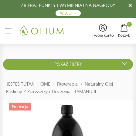
ZBIERAJ PUNKTY I WYMIENIAJ NA NAGRODY
WIĘCEJ
0
Menu
Twoje konto
Koszyk
POKAŻ FILTRY
JESTEŚ TUTAJ:
HOME
Fitoterapia
Naturalny Olej
Roślinny Z Pierwszego Tłoczenia - TAMANU 1l
Promocja