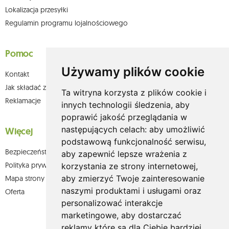
Lokalizacja przesyłki
Regulamin programu lojalnościowego
Pomoc
Używamy plików cookie
Kontakt
Jak składać zamówienia w sklepie olium.pl?
Ta witryna korzysta z plików cookie i
Reklamacje
innych technologii śledzenia, aby
poprawić jakość przeglądania w
następujących celach:
aby umożliwić
Więcej
podstawową funkcjonalność serwisu
,
Bezpieczeństwo płatności
aby zapewnić lepsze wrażenia z
Polityka prywatności
korzystania ze strony internetowej
,
aby zmierzyć Twoje zainteresowanie
Mapa strony
naszymi produktami i usługami oraz
Oferta
personalizować interakcje
marketingowe
,
aby dostarczać
reklamy które są dla Ciebie bardziej