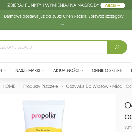
ZBIERAJ PUNKTY I WYMIENIAJ NA NAGRODY
WIĘCEJ
Darmowa dostawa już od 300zł Orlen Paczka. Sprawdź szczegóły
H
NASZE MARKI
AKTUALNOŚCI
OPINIE O SKLEPIE
J:
HOME
Produkty Pszczele
Odżywka Do Włosów - Miód I Oce
O
oc
Sym