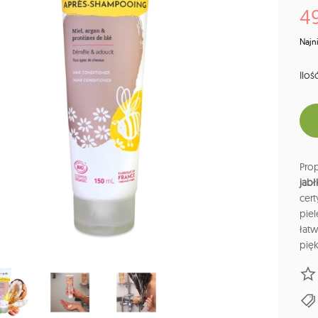
49
Najn
Ilość
Pro
jab
cer
pie
łat
pię