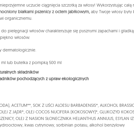
nieprzyjemne uczucie ciągnięcia szczotką za włosy! Wykorzystując całą n
ocniony białkami pszenicy z octem jabłkowym,
aby Twoje włosy były b
wi organicznemu.
a do pielęgnacji włosów charakteryzuje się pysznymi zapachami i gładką
 piękno włosów.
 dermatologicznie.
 ml lub butelka z pompką 500 ml
uralnych składników
ładników pochodzących z upraw ekologicznych
DA), ACETUM**, SOK Z LIŚCI ALOESU BARBADENSIS*, ALKOHOL BRASSIC
OLEJ Z JĄDR*, OLEJ COCOS NUCIFERA (KOKOSOWY)*, GLUKOZYD KOKOS
SZENICY, OLEJ Z NASION SŁONECZNIKA HELIANTHUS ANNUUS, ESYLAN I
drooctowy, kwas cytrynowy, sorbinian potasu, alkohol benzylowy