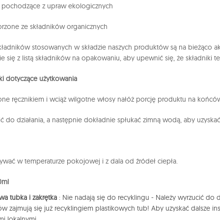
i pochodzące z upraw ekologicznych
orzone ze składników organicznych
ładników stosowanych w składzie naszych produktów są na bieżąco ak
e się z listą składników na opakowaniu, aby upewnić się, że składniki t
i dotyczące użytkowania
ne ręcznikiem i wciąż wilgotne włosy nałóż porcję produktu na końcówki
ć do działania, a następnie dokładnie spłukać zimną wodą, aby uzyskać
wać w temperaturze pokojowej i z dala od źródeł ciepła.
0ml
owa tubka i zakrętka
: Nie nadają się do recyklingu - Należy wyrzucić d
 zajmują się już recyklingiem plastikowych tub! Aby uzyskać dalsze in
i lokalnymi.