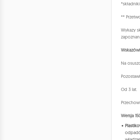
*składnik
** Przetw
Wykazy sk
zapoznani
Wskazówk
Na osuszo
Pozostawi
Od 3 lat.
Przechowy
Wersja 15
Plastik
odpadów
władzam