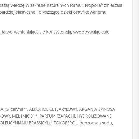
aszą wiedzę w zakresie naturalnych formuł, Propolia® zmieszała
ardziej elastyczne i błyszczące dzięki certyfikowanemu
, łatwo wchłaniającą się konsystencją, wydobywając całe
A, Gliceryna**, ALKOHOL CETEARYLOWY, ARGANIA SPINOSA
OWY, MEL (MIÓD) *, PARFUM (ZAPACH), HYDROLIZOWANE
ZOLEUCYNIANU BRASSICYLU, TOKOFEROL, benzoesan sodu,