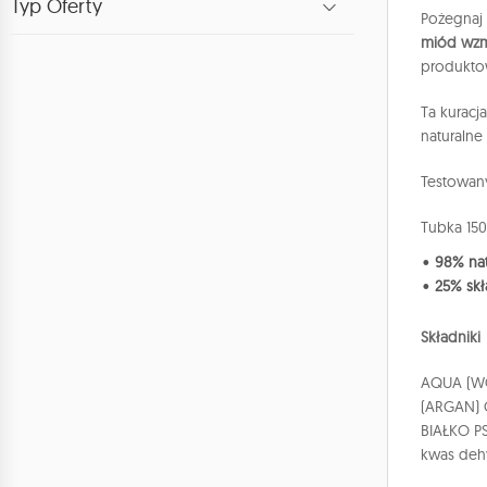
Typ Oferty
Pożegnaj 
miód wzm
produkto
Ta kuracj
naturalne
Testowany
Tubka 150
98% nat
25% sk
Składniki
AQUA (WO
(ARGAN) 
BIAŁKO P
kwas dehy