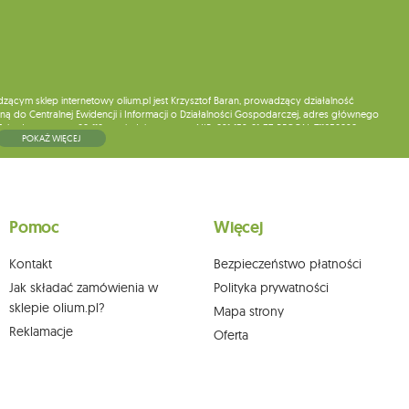
ym sklep internetowy olium.pl jest Krzysztof Baran, prowadzący działalność
ą do Centralnej Ewidencji i Informacji o Działalności Gospodarczej, adres głównego
5, kod pocztowy: 08-110, posiadający numer NIP: 821-152-01-37, REGON: 711650928 .
POKAŻ WIĘCEJ
ne do chwili rezygnacji z subskrypcji.
wych, ich sprostowania, usunięcia, ograniczenia przetwarzania, wniesienia sprzeciwu
skargi do organu nadzorczego oraz cofnięcia zgody w dowolnym momencie bez
a podstawie zgody przed jej cofnięciem. W tym celu możesz kontaktować się z
Pomoc
Więcej
 pisemnie na adres siedziby.
Kontakt
Bezpieczeństwo płatności
Jak składać zamówienia w
Polityka prywatności
sklepie olium.pl?
Mapa strony
Reklamacje
Oferta