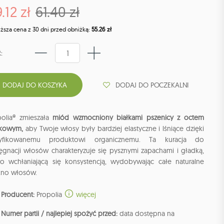
.12 zł
61.40 zł
iższa cena z 30 dni przed obniżką:
55.26 zł
:
DODAJ DO POCZEKALNI
polia® zmieszała
miód wzmocniony białkami pszenicy z octem
łkowym,
aby Twoje włosy były bardziej elastyczne i lśniące dzięki
tyfikowanemu produktowi organicznemu. Ta kuracja do
lęgnacji włosów charakteryzuje się pysznymi zapachami i gładką,
wo wchłaniającą się konsystencją, wydobywając całe naturalne
kno włosów.
Producent:
Propolia
więcej
Numer partii / najlepiej spożyć przed:
data dostępna na