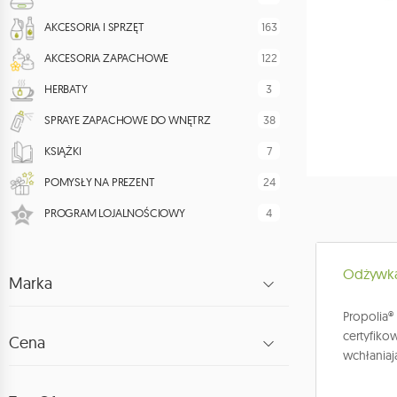
163
AKCESORIA I SPRZĘT
122
AKCESORIA ZAPACHOWE
3
HERBATY
38
SPRAYE ZAPACHOWE DO WNĘTRZ
7
KSIĄŻKI
24
POMYSŁY NA PREZENT
4
PROGRAM LOJALNOŚCIOWY
Odżywka 
Marka
Propolia
certyfik
Cena
wchłaniaj