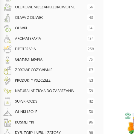
36
OLEJKOWE MIESZANKI ZDROWOTNE
43
OLIWA Z OLIWEK
14
OLIWKI
134
AROMATERAPIA
258
FITOTERAPIA
76
GEMMOTERAPIA
117
ZDROWE ODŻYWIANIE
121
PRODUKTY PSZCZELE
39
NATURALNE ZIOŁA DO ZAPARZANIA
112
SUPERFOODS
30
GLINKI I SOLE
96
KOSMETYKI
98
DYFUZORY I NEBULIZATORY