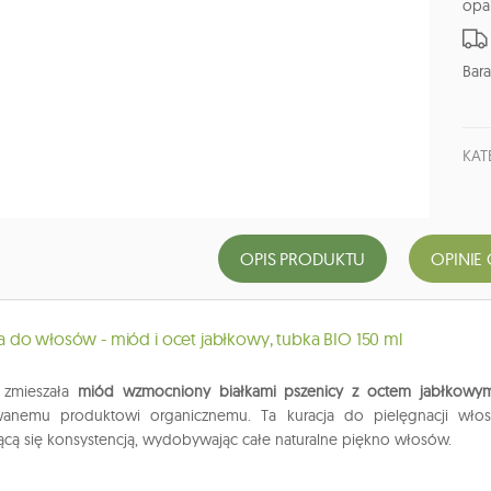
opa
Bara
KAT
OPIS PRODUKTU
OPINIE 
do włosów - miód i ocet jabłkowy, tubka BIO 150 ml
® zmieszała
miód wzmocniony białkami pszenicy z octem jabłkowym
owanemu produktowi organicznemu. Ta kuracja do pielęgnacji włos
ącą się konsystencją, wydobywając całe naturalne piękno włosów.