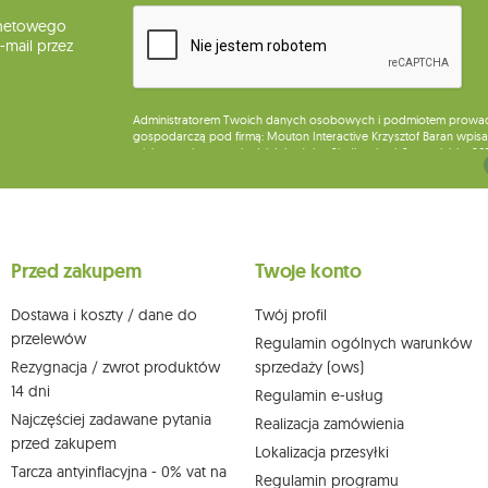
rnetowego
mail przez
Administratorem Twoich danych osobowych i podmiotem prowadząc
gospodarczą pod firmą: Mouton Interactive Krzysztof Baran wpisan
miejsca wykonywania działalności w Siedlcach, ul. Starowiejska 26
Dane będą przetwarzane w celu wysyłki newslettera i przechowywa
Przysługuje Ci prawo do żądania dostępu do swoich danych osobo
wobec przetwarzania swoich danych oraz prawo do wniesienia 
wpływu na zgodność z prawem przetwarzania, którego dokonano n
Przed zakupem
Twoje konto
działem obsługi klienta Mouton Interactive pod adresem e-mail lub
Więcej informacji:
www.mouton.pl/ODO
Dostawa i koszty / dane do
Twój profil
przelewów
Regulamin ogólnych warunków
Rezygnacja / zwrot produktów
sprzedaży (ows)
14 dni
Regulamin e-usług
Najczęściej zadawane pytania
Realizacja zamówienia
przed zakupem
Lokalizacja przesyłki
Tarcza antyinflacyjna - 0% vat na
Regulamin programu