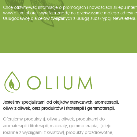
Chcę otrzymywać informacje o promocjach i nowościach sklepu inte
www.olium.pl oraz wyrażam zgodę na przetwarzanie mojego adresu e-
Usługodawcę dla celów związanych z usługą subskrypcji Newslettera.
Jesteśmy specjalistami od olejków eterycznych, aromaterapii,
oliwy z oliwek, oraz produktów i fitoterapii i gemmoterapii.
Oferujemy produkty tj. oliwa z oliwek, produktami do
aromaterapii i fitoterapii, maceraty, gemmoterapia, (oleje
roślinne z wyciągami z kwiatów), produkty prozdrowotne,