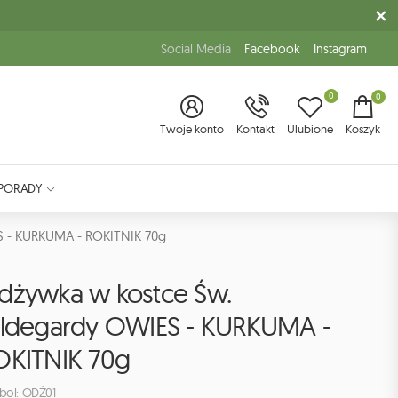
Social Media
Facebook
Instagram
0
0
Twoje konto
Kontakt
Ulubione
Koszyk
PORADY
S - KURKUMA - ROKITNIK 70g
dżywka w kostce Św.
ildegardy OWIES - KURKUMA -
OKITNIK 70g
bol: ODŻ01