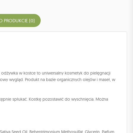
O PRODUKCIE (0)
 odżywka w kostce to uniwersalny kosmetyk do pielęgnacji
drowy wygląd. Produkt na bazie organicznych olejów i maseł, w
tępnie spłukać. Kostkę pozostawić do wyschnięcia. Można
Sativa Seed Oil, Behentrimonium Methosulfat, Glycerin, Parfum,