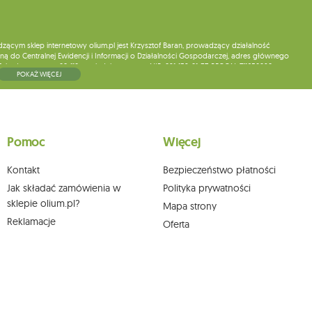
ym sklep internetowy olium.pl jest Krzysztof Baran, prowadzący działalność
ą do Centralnej Ewidencji i Informacji o Działalności Gospodarczej, adres głównego
5, kod pocztowy: 08-110, posiadający numer NIP: 821-152-01-37, REGON: 711650928 .
POKAŻ WIĘCEJ
ne do chwili rezygnacji z subskrypcji.
wych, ich sprostowania, usunięcia, ograniczenia przetwarzania, wniesienia sprzeciwu
skargi do organu nadzorczego oraz cofnięcia zgody w dowolnym momencie bez
a podstawie zgody przed jej cofnięciem. W tym celu możesz kontaktować się z
Pomoc
Więcej
 pisemnie na adres siedziby.
Kontakt
Bezpieczeństwo płatności
Jak składać zamówienia w
Polityka prywatności
sklepie olium.pl?
Mapa strony
Reklamacje
Oferta