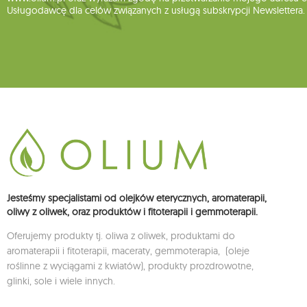
Usługodawcę dla celów związanych z usługą subskrypcji Newslettera.
Jesteśmy specjalistami od olejków eterycznych, aromaterapii,
oliwy z oliwek, oraz produktów i fitoterapii i gemmoterapii.
Oferujemy produkty tj. oliwa z oliwek, produktami do
aromaterapii i fitoterapii, maceraty, gemmoterapia, (oleje
roślinne z wyciągami z kwiatów), produkty prozdrowotne,
glinki, sole i wiele innych.