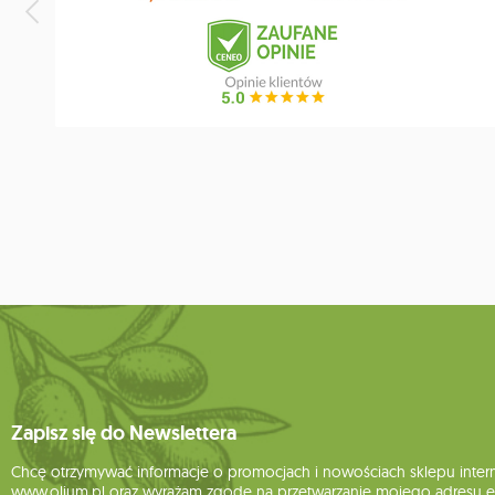
Zapisz się do Newslettera
Chcę otrzymywać informacje o promocjach i nowościach sklepu inte
www.olium.pl oraz wyrażam zgodę na przetwarzanie mojego adresu e-