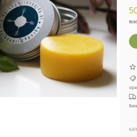
50
Ilość
opa
Bara
KAT