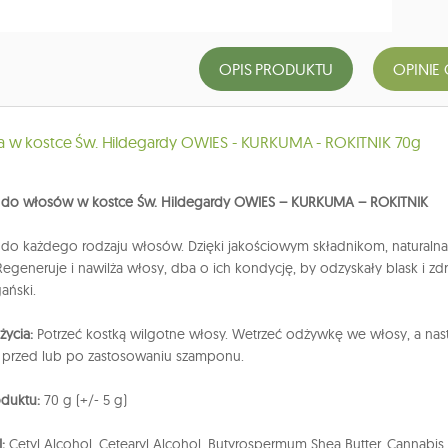
OPIS PRODUKTU
OPINIE 
 w kostce Św. Hildegardy OWIES - KURKUMA - ROKITNIK 70g
do włosów w kostce Św. Hildegardy OWIES – KURKUMA – ROKITNIK
o każdego rodzaju włosów. Dzięki jakościowym składnikom, naturalna
egeneruje i nawilża włosy, dba o ich kondycję, by odzyskały blask i z
ański.
ycia:
Potrzeć kostką wilgotne włosy. Wetrzeć odżywkę we włosy, a nas
 przed lub po zastosowaniu szamponu.
duktu:
70 g (+/- 5 g)
I:
Cetyl Alcohol, Cetearyl Alcohol, Butyrospermum Shea Butter, Cannabis 