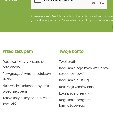
Administratorem Twoich danych osobowych i podmiotem prowadząc
gospodarczą pod firmą: Mouton Interactive Krzysztof Baran wpisan
miejsca wykonywania działalności w Siedlcach, ul. Starowiejska 26
Dane będą przetwarzane w celu wysyłki newslettera i przechowywa
Przysługuje Ci prawo do żądania dostępu do swoich danych osobo
wobec przetwarzania swoich danych oraz prawo do wniesienia 
wpływu na zgodność z prawem przetwarzania, którego dokonano n
Przed zakupem
Twoje konto
działem obsługi klienta Mouton Interactive pod adresem e-mail lub
Więcej informacji:
www.mouton.pl/ODO
Dostawa i koszty / dane do
Twój profil
przelewów
Regulamin ogólnych warunków
Rezygnacja / zwrot produktów
sprzedaży (ows)
14 dni
Regulamin e-usług
Najczęściej zadawane pytania
Realizacja zamówienia
przed zakupem
Lokalizacja przesyłki
Tarcza antyinflacyjna - 0% vat na
Regulamin programu
żywność
lojalnościowego