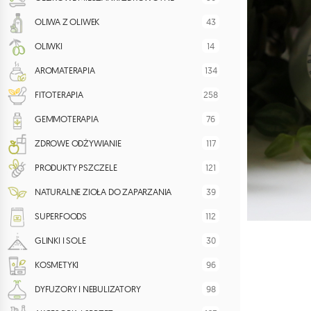
43
OLIWA Z OLIWEK
14
OLIWKI
134
AROMATERAPIA
258
FITOTERAPIA
76
GEMMOTERAPIA
117
ZDROWE ODŻYWIANIE
121
PRODUKTY PSZCZELE
39
NATURALNE ZIOŁA DO ZAPARZANIA
112
SUPERFOODS
30
GLINKI I SOLE
96
KOSMETYKI
98
DYFUZORY I NEBULIZATORY