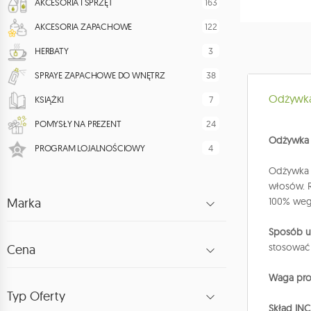
163
AKCESORIA I SPRZĘT
122
AKCESORIA ZAPACHOWE
3
HERBATY
38
SPRAYE ZAPACHOWE DO WNĘTRZ
Odżywka
7
KSIĄŻKI
24
POMYSŁY NA PREZENT
Odżywka 
4
PROGRAM LOJALNOŚCIOWY
Odżywka d
włosów. R
Marka
100% weg
Sposób uż
stosować
Cena
Waga pro
Typ Oferty
Skład INC