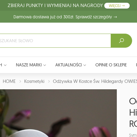
ZBIERAJ PUNKTY I WYMIENIAJ NA NAGRODY
WIĘCEJ
Darmowa dostawa już od 300zł. Sprawdź szczegóły
H
NASZE MARKI
AKTUALNOŚCI
OPINIE O SKLEPIE
J:
HOME
Kosmetyki
Odżywka W Kostce Św. Hildegardy OWIE
O
H
R
Sym