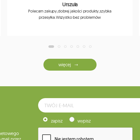
Urszula
Polecam zakupy,dobrej jakości produkty,szybka
przesyłka.Wszystko bez problemów
więcej
zapisz
wypisz
rnetowego
mail przez