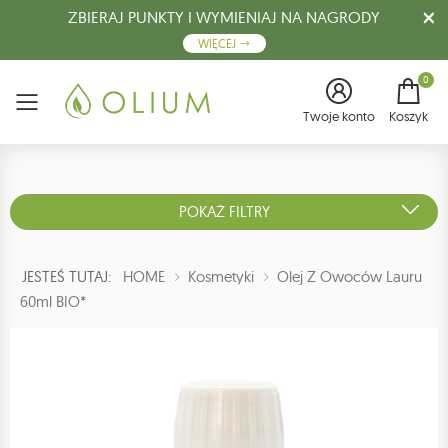
ZBIERAJ PUNKTY I WYMIENIAJ NA NAGRODY
WIĘCEJ
0
Menu
Twoje konto
Koszyk
POKAŻ FILTRY
JESTEŚ TUTAJ:
HOME
Kosmetyki
Olej Z Owoców Lauru
60ml BIO*