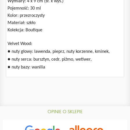
Wymiary: 4 x 9 cm (śr. x wys.)
Pojemność: 30 ml
Kolor: przezroczysty
Materiał: szkło
Kolekcja: Boutique
Velvet Wood:
● nuty głowy: lawenda, pieprz, nuty korzenne, kminek,
● nuty serca: bursztyn, cedr, piżmo, wetiwer,
● nuty bazy: wanilia
OPINIE O SKLEPIE