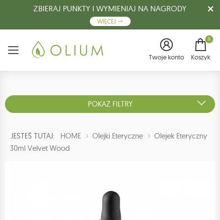
ZBIERAJ PUNKTY I WYMIENIAJ NA NAGRODY
WIĘCEJ
0
Menu
Twoje konto
Koszyk
POKAŻ FILTRY
JESTEŚ TUTAJ:
HOME
Olejki Eteryczne
Olejek Eteryczny
30ml Velvet Wood