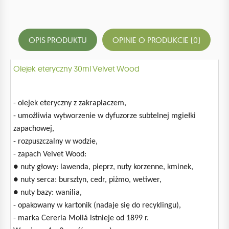
OPIS PRODUKTU
OPINIE O PRODUKCIE (0)
Olejek eteryczny 30ml Velvet Wood
- olejek eteryczny z zakraplaczem,
- umożliwia wytworzenie w dyfuzorze subtelnej mgiełki
zapachowej,
- rozpuszczalny w wodzie,
- zapach Velvet Wood:
● nuty głowy: lawenda, pieprz, nuty korzenne, kminek,
● nuty serca: bursztyn, cedr, piżmo, wetiwer,
● nuty bazy: wanilia,
- opakowany w kartonik (nadaje się do recyklingu),
- marka Cereria Mollá istnieje od 1899 r.