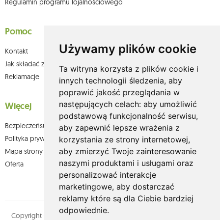
Regulamin programu lojalnościowego
Pomoc
Używamy plików cookie
Kontakt
Jak składać zamówienia w sklepie olium.pl?
Ta witryna korzysta z plików cookie i
Reklamacje
innych technologii śledzenia, aby
poprawić jakość przeglądania w
następujących celach:
aby umożliwić
Więcej
podstawową funkcjonalność serwisu
,
Bezpieczeństwo płatności
aby zapewnić lepsze wrażenia z
Polityka prywatności
korzystania ze strony internetowej
,
aby zmierzyć Twoje zainteresowanie
Mapa strony
naszymi produktami i usługami oraz
Oferta
personalizować interakcje
marketingowe
,
aby dostarczać
reklamy które są dla Ciebie bardziej
odpowiednie
.
Copyright © olium.pl. Wszystkie prawa zastrzeżone. Designed by