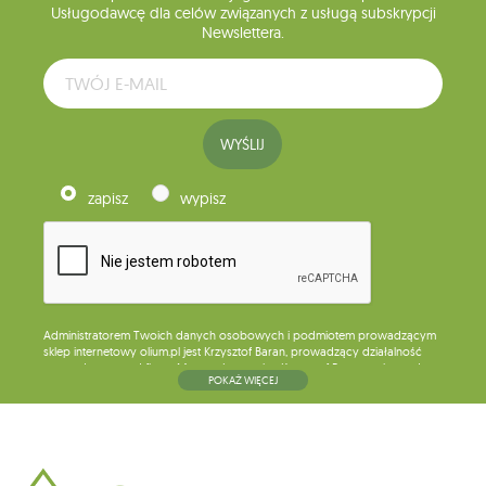
Usługodawcę dla celów związanych z usługą subskrypcji
Newslettera.
WYŚLIJ
zapisz
wypisz
Administratorem Twoich danych osobowych i podmiotem prowadzącym
sklep internetowy olium.pl jest Krzysztof Baran, prowadzący działalność
gospodarczą pod firmą: Mouton Interactive Krzysztof Baran wpisaną do
POKAŻ WIĘCEJ
Centralnej Ewidencji i Informacji o Działalności Gospodarczej, adres
głównego miejsca wykonywania działalności w Siedlcach, ul. Starowiejska
265, kod pocztowy: 08-110, posiadający numer NIP: 821-152-01-37, REGON:
711650928 .
Dane będą przetwarzane w celu wysyłki newslettera i przechowywane do
chwili rezygnacji z subskrypcji.