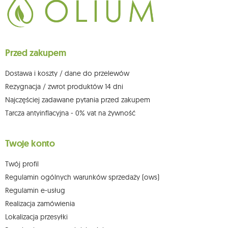
Przysługuje Ci prawo do żądania dostępu do swoich danych osobowych,
ich sprostowania, usunięcia, ograniczenia przetwarzania, wniesienia
sprzeciwu wobec przetwarzania swoich danych oraz prawo do
wniesienia skargi do organu nadzorczego oraz cofnięcia zgody w
dowolnym momencie bez wpływu na zgodność z prawem przetwarzania,
Przed zakupem
którego dokonano na podstawie zgody przed jej cofnięciem. W tym celu
możesz kontaktować się z działem obsługi klienta Mouton Interactive pod
adresem e-mail lub pisemnie na adres siedziby.
Dostawa i koszty / dane do przelewów
Więcej informacji:
www.mouton.pl/ODO
Rezygnacja / zwrot produktów 14 dni
Najczęściej zadawane pytania przed zakupem
Tarcza antyinflacyjna - 0% vat na żywność
Twoje konto
Twój profil
Regulamin ogólnych warunków sprzedaży (ows)
Regulamin e-usług
Realizacja zamówienia
Lokalizacja przesyłki