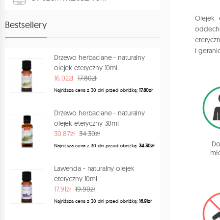
AKCESORIA I SPRZĘT
Olejek 
Bestsellery
oddecho
AKCESORIA ZAPACHOWE
eterycz
i geran
HERBATY
Drzewo herbaciane - naturalny
olejek eteryczny 10ml
SPRAYE ZAPACHOWE DO WNĘTRZ
16.02zł
17.80zł
Najniższa cena z 30 dni przed obniżką:
17.80zł
KSIĄŻKI
Drzewo herbaciane - naturalny
POMYSŁY NA PREZENT
olejek eteryczny 30ml
PROGRAM LOJALNOŚCIOWY
30.87zł
34.30zł
Dor
Najniższa cena z 30 dni przed obniżką:
34.30zł
mł
Lawenda - naturalny olejek
eteryczny 10ml
17.91zł
19.90zł
Najniższa cena z 30 dni przed obniżką:
16.91zł