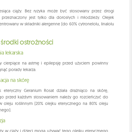
iesiąca ciąży. Bez ryzyka może być stosowany przez drogi
 przeznaczony jest tylko dla dorosłych i młodzieży. Olejek
ntrowany w składniki alergenne (do 60% cytronelolu, linalolu
 środki ostrożności
ia lekarska
 cierpiące na astmę i epilepsję przed użyciem powinny
gnąć porady lekarza.
kacja na skórę
k eteryczny Geranium Rosat działa drażniąco na skórę,
go przed każdym stosowaniem należy go rozcieńczyć do
 oleju roślinnym (20% olejku eterycznego na 80% oleju
nnego).
zja
ty w ciąży i dzieci mogą używać tego olejku eterycznego