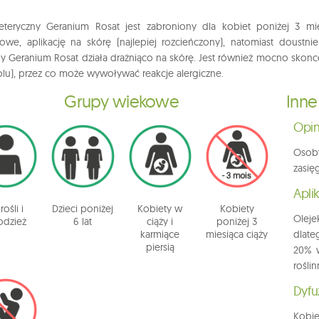
eteryczny Geranium Rosat jest zabroniony dla kobiet poniżej 3 m
we, aplikację na skórę (najlepiej rozcieńczony), natomiast doustnie
ny Geranium Rosat działa drażniąco na skórę. Jest również mocno skonce
iolu), przez co może wywoływać reakcje alergiczne.
Grupy wiekowe
Inne
Opin
Osoby
zasię
Apli
ośli i
Dzieci poniżej
Kobiety w
Kobiety
Oleje
odzież
6 lat
ciąży i
poniżej 3
karmiące
miesiąca ciąży
dlate
piersią
20% w
rośli
Dyfu
Kobie