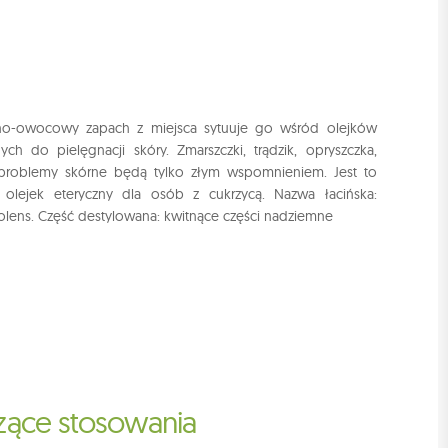
no-owocowy zapach z miejsca sytuuje go wśród olejków
ych do pielęgnacji skóry. Zmarszczki, trądzik, opryszczka,
 problemy skórne będą tylko złym wspomnieniem. Jest to
 olejek eteryczny dla osób z cukrzycą. Nazwa łacińska:
olens. Część destylowana: kwitnące części nadziemne
czące stosowania