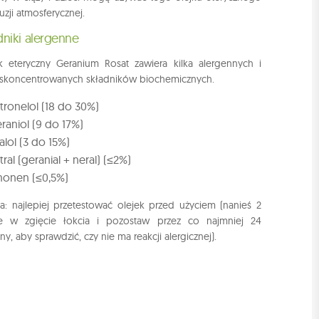
uzji atmosferycznej.
dniki alergenne
k eteryczny Geranium Rosat zawiera kilka alergennych i
e skoncentrowanych składników biochemicznych.
tronelol (18 do 30%)
raniol (9 do 17%)
nalol (3 do 15%)
tral (geranial + neral) (≤2%)
monen (≤0,5%)
: najlepiej przetestować olejek przed użyciem (nanieś 2
le w zgięcie łokcia i pozostaw przez co najmniej 24
ny, aby sprawdzić, czy nie ma reakcji alergicznej).