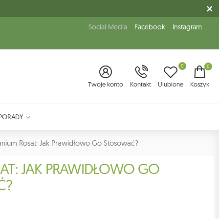
Social Media
Facebook
Instagram
0
0
Twoje konto
Kontakt
Ulubione
Koszyk
PORADY
ranium Rosat: Jak Prawidłowo Go Stosować?
SAT: JAK PRAWIDŁOWO GO
Ć?