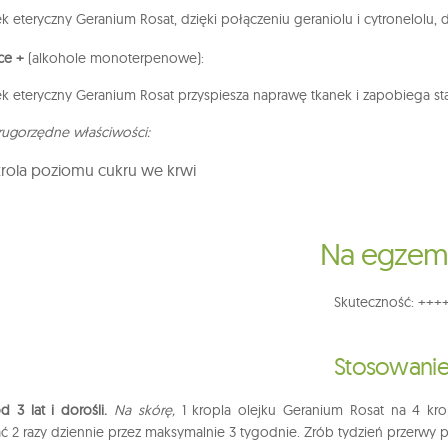
ek eteryczny Geranium Rosat, dzięki połączeniu geraniolu i cytronelolu,
ce +
(alkohole monoterpenowe):
ek eteryczny Geranium Rosat przyspiesza naprawę tkanek i zapobiega st
rugorzędne właściwości:
rola poziomu cukru we krwi
Na egze
Skuteczność: +++
Stosowani
d 3 lat i dorośli.
Na skórę,
1 kropla olejku Geranium Rosat na 4 krop
ć 2 razy dziennie przez maksymalnie 3 tygodnie. Zrób tydzień przerwy p