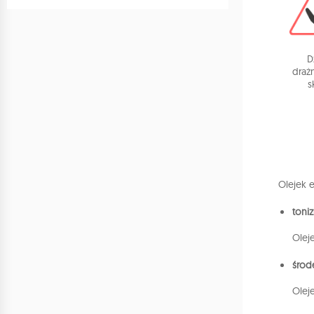
D
draż
s
Olejek e
toni
Olej
środ
Olej