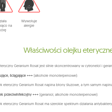
ziała
Wywołuje
niąco na
alergie
kórę
Właściwości olejku eterycz
teryczny Geranium Rosat jest silnie skoncentrowany w cytronelol i geran
zujące, ściągające +++
(alkohole monoterpenowe):
ek eteryczny Geranium Rosat napina błony śluzowe, a tym samym napina
ek przeciwinfekcyjny +++
(geraniol, alkohole monoterpenowe):
ek eteryczny Geranium Rosat ma szerokie spektrum działania antybaktery