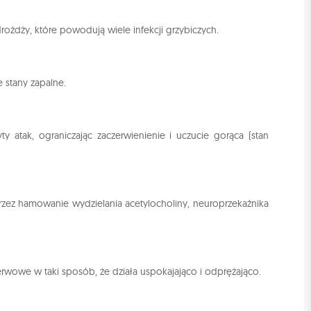
ożdży, które powodują wiele infekcji grzybiczych.
e stany zapalne.
y atak, ograniczając zaczerwienienie i uczucie gorąca (stan
zez hamowanie wydzielania acetylocholiny, neuroprzekaźnika
erwowe w taki sposób, że działa uspokajająco i odprężająco.