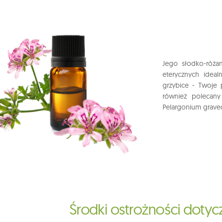
Jego słodko-róża
eterycznych idealn
grzybice - Twoje
również polecany
Pelargonium grave
Środki ostrożności doty