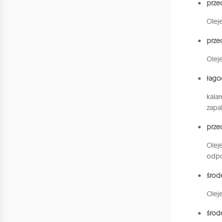
prze
Olej
prze
Olej
łago
kala
zapa
prze
Olej
odpo
środ
Olej
środ