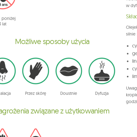
w dyf
Skła
i poniżej
3 lat
Oleje
silni
Możliwe sposoby użycia
cy
ge
li
cy
li
Uwaga
alacja
Przez skórę
Doustnie
Dyfuzja
krop
godzi
agrożenia związane z użytkowaniem