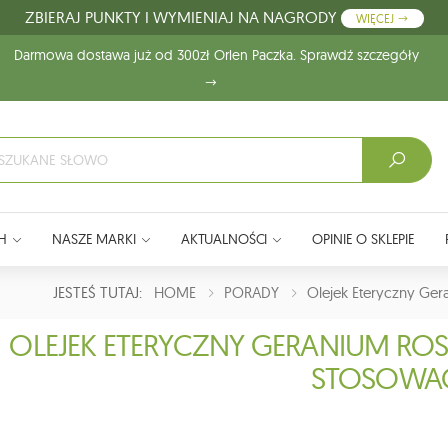
ZBIERAJ PUNKTY I WYMIENIAJ NA NAGRODY
WIĘCEJ
Darmowa dostawa już od 300zł Orlen Paczka. Sprawdź szczegóły
H
NASZE MARKI
AKTUALNOŚCI
OPINIE O SKLEPIE
JESTEŚ TUTAJ:
HOME
PORADY
Olejek Eteryczny Ge
OLEJEK ETERYCZNY GERANIUM RO
STOSOWA