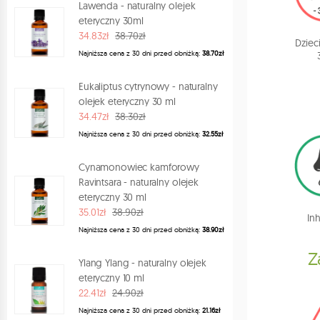
Lawenda - naturalny olejek
eteryczny 30ml
34.83zł
38.70zł
Dziec
Najniższa cena z 30 dni przed obniżką:
38.70zł
Eukaliptus cytrynowy - naturalny
olejek eteryczny 30 ml
34.47zł
38.30zł
Najniższa cena z 30 dni przed obniżką:
32.55zł
Cynamonowiec kamforowy
Ravintsara - naturalny olejek
eteryczny 30 ml
35.01zł
38.90zł
Inh
Najniższa cena z 30 dni przed obniżką:
38.90zł
Z
Ylang Ylang - naturalny olejek
eteryczny 10 ml
22.41zł
24.90zł
Najniższa cena z 30 dni przed obniżką:
21.16zł