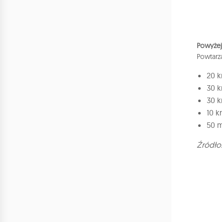
Powyżej 
Powtarza
20 k
30 k
30 k
10 k
50 m
Źródło: