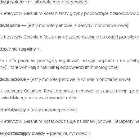
ciwgrzybicze +++
(alkohole monoterpenowe):
ek eteryczny Geranium Rosat niszczy grzyby pochodzące z zarodników dr
ciwzapalne ++
(estry monoterpenowe, aldehydy monoterpenowe):
ek eteryczny Geranium Rosat ma korzystne działanie na ostre i przewlekł
dzące stan zapalny +
:
ren i alfa paczulen pomagają regulować reakcję organizmu na przebyt
lny), które wynikają z naturalnej odpowiedzi immunologicznej.
ciwskurczowe +
(estry monoterpenowe, alkohole monoterpenowe):
ek eteryczny Geranium Rosat ogranicza mimowolne skurcze mięśni popr
wiedzialnego m.in. za aktywność mięśni.
ek relaksujący +
(estry monoterpenowe):
ek eteryczny Geranium Rosat oddziałuje na kanały jonowe i receptory n
ek odstraszający owady +
(geraniol, cytronelol):