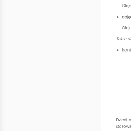
Olej
goją
Olej
Także d
kont
Dzieci o
stosowa