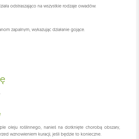
 działa odstraszająco na wszystkie rodzaje owadów.
anom zapalnym, wykazując działanie gojące.
mę
+
e
le oleju roślinnego, nanieś na dotknięte chorobą obszary,
rzed wznowieniem kuracji, jeśli będzie to konieczne.