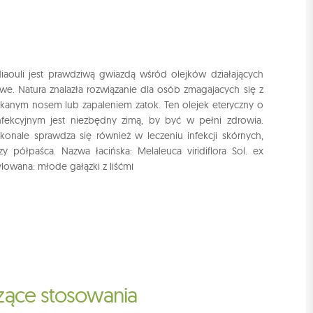
Niaouli jest prawdziwą gwiazdą wśród olejków działających
e. Natura znalazła rozwiązanie dla osób zmagajacych się z
tkanym nosem lub zapaleniem zatok. Ten olejek eteryczny o
infekcyjnym jest niezbędny zimą, by być w pełni zdrowia.
konale sprawdza się również w leczeniu infekcji skórnych,
czy półpaśca. Nazwa łacińska: Melaleuca viridiflora Sol. ex
ylowana: młode gałązki z liśćmi
czące stosowania