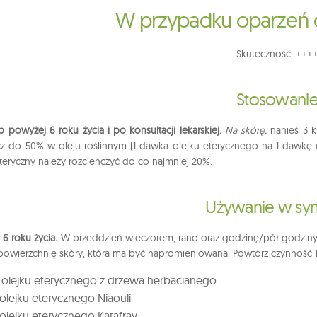
W przypadku oparzeń o
Skuteczność: +++
Stosowani
 powyżej 6 roku życia i po konsultacji lekarskiej.
Na skórę,
nanieś 3 k
cz do 50% w oleju roślinnym (1 dawka olejku eterycznego na 1 dawkę 
eteryczny należy rozcieńczyć do co najmniej 20%.
Używanie w syn
6 roku życia.
W przeddzień wieczorem, rano oraz godzinę/pół godziny prz
powierzchnię skóry, która ma być napromieniowana. Powtórz czynność 10–
 olejku eterycznego z drzewa herbacianego
 olejku eterycznego Niaouli
 olejku eterycznego Katafray