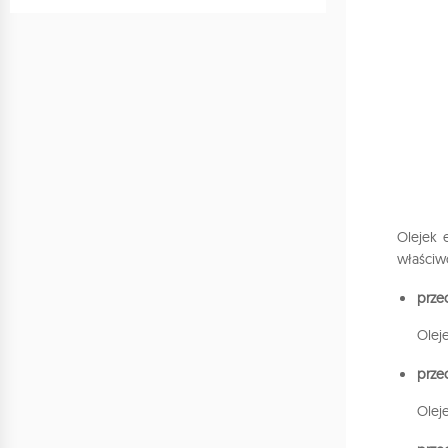
Olejek 
właściw
prze
Olej
prze
Olej