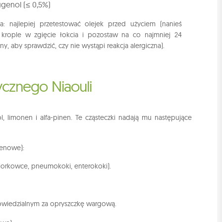
genol (≤ 0,5%)
: najlepiej przetestować olejek przed użyciem (nanieś
krople w zgięcie łokcia i pozostaw na co najmniej 24
ny, aby sprawdzić, czy nie wystąpi reakcja alergiczna).
ycznego Niaouli
ol, limonen i alfa-pinen. Te cząsteczki nadają mu następujące
enowe):
ciorkowce, pneumokoki, enterokoki).
powiedzialnym za opryszczkę wargową.