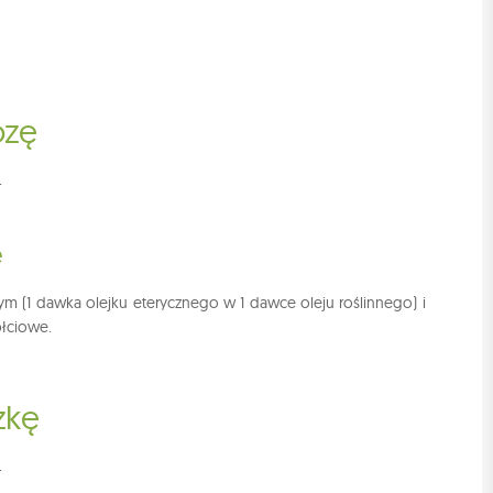
ozę
+
e
ym (1 dawka olejku eterycznego w 1 dawce oleju roślinnego) i
płciowe.
zkę
+