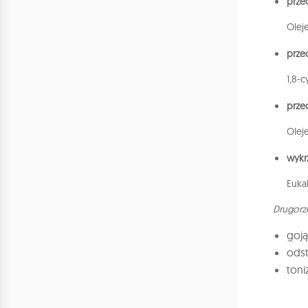
prze
Olej
prze
1,8-
prze
Oleje
wykr
Euka
Drugorz
goj
ods
toni