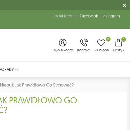
Social Media
Facebook
Instagram
0
0
Twoje konto
Kontakt
Ulubione
Koszyk
PORADY
 Niaouli: Jak Prawidłowo Go Stosować?
 JAK PRAWIDŁOWO GO
Ć?