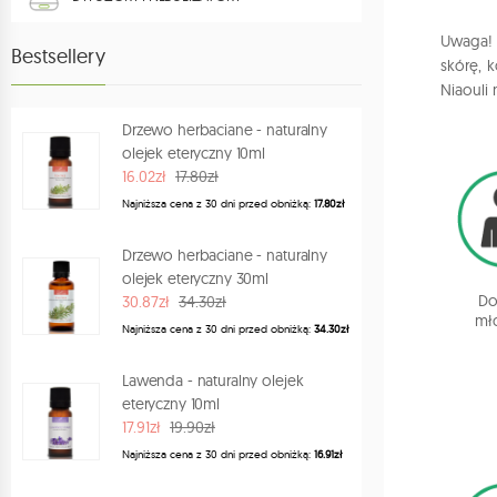
AKCESORIA I SPRZĘT
Uwaga! T
Bestsellery
skórę, 
AKCESORIA ZAPACHOWE
Niaouli
HERBATY
Drzewo herbaciane - naturalny
olejek eteryczny 10ml
SPRAYE ZAPACHOWE DO WNĘTRZ
16.02zł
17.80zł
Najniższa cena z 30 dni przed obniżką:
17.80zł
KSIĄŻKI
Drzewo herbaciane - naturalny
POMYSŁY NA PREZENT
olejek eteryczny 30ml
PROGRAM LOJALNOŚCIOWY
Dor
30.87zł
34.30zł
mł
Najniższa cena z 30 dni przed obniżką:
34.30zł
Lawenda - naturalny olejek
eteryczny 10ml
17.91zł
19.90zł
Najniższa cena z 30 dni przed obniżką:
16.91zł