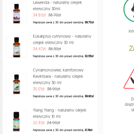
Lawenda - naturalny olejek
eteryczny 30ml
34.83zł
38.70zł
Najniższa cena z 30 dni przed obniżką:
38.70zł
Inh
Eukaliptus cytrynowy - naturalny
olejek eteryczny 30 ml
Z
34.47zł
38.30zł
Najniższa cena z 30 dni przed obniżką:
32.55zł
Cynamonowiec kamforowy
Ravintsara - naturalny olejek
eteryczny 30 ml
35.01zł
38.90zł
Najniższa cena z 30 dni przed obniżką:
38.90zł
D
draż
s
Ylang Ylang - naturalny olejek
eteryczny 10 ml
22.41zł
24.90zł
Najniższa cena z 30 dni przed obniżką:
21.16zł