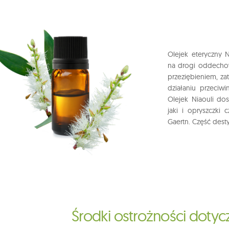
Olejek eteryczny 
na drogi oddechow
przeziębieniem, za
działaniu przeciw
Olejek Niaouli dos
jaki i opryszczki 
Gaertn. Część dest
Środki ostrożności doty