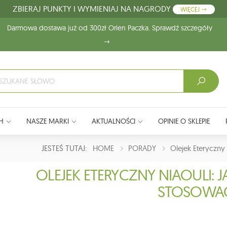
ZBIERAJ PUNKTY I WYMIENIAJ NA NAGRODY
WIĘCEJ
Darmowa dostawa już od 300zł Orlen Paczka. Sprawdź szczegóły
H
NASZE MARKI
AKTUALNOŚCI
OPINIE O SKLEPIE
JESTEŚ TUTAJ:
HOME
PORADY
Olejek Eteryczny
OLEJEK ETERYCZNY NIAOULI:
STOSOWA