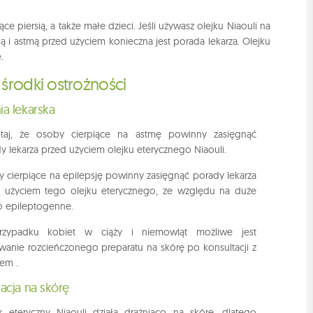
 piersią, a także małe dzieci. Jeśli używasz olejku Niaouli na
ą i astmą przed użyciem konieczna jest porada lekarza. Olejku
.
 środki ostrożności
ia lekarska
ętaj, że osoby cierpiące na astmę powinny zasięgnąć
y lekarza przed użyciem olejku eterycznego Niaouli.
 cierpiące na epilepsję powinny zasięgnąć porady lekarza
 użyciem tego olejku eterycznego, ze względu na duże
o epileptogenne.
zypadku kobiet w ciąży i niemowląt możliwe jest
wanie rozcieńczonego preparatu na skórę po konsultacji z
zem .
kacja na skórę
k eteryczny Niaouli działa drażniąco na skórę, dlatego