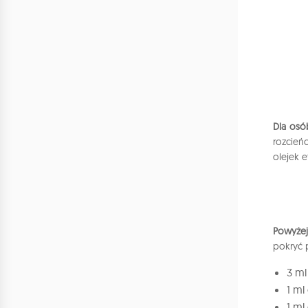
Dla osób
rozcień
olejek 
Powyżej 
pokryć 
3 ml
1 ml
1 ml