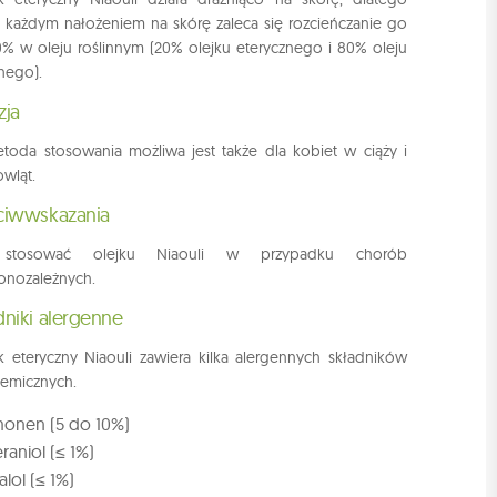
 każdym nałożeniem na skórę zaleca się rozcieńczanie go
% w oleju roślinnym (20% olejku eterycznego i 80% oleju
nnego).
zja
toda stosowania możliwa jest także dla kobiet w ciąży i
wląt.
ciwwskazania
stosować olejku Niaouli w przypadku chorób
nozależnych.
dniki alergenne
k eteryczny Niaouli zawiera kilka alergennych składników
emicznych.
monen (5 do 10%)
raniol (≤ 1%)
nalol (≤ 1%)