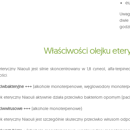
eu
Uwaga
dwie 
godzi
Właściwości olejku eter
eteryczny Niaouli jest silnie skoncentrowany w 1,8 cyneol, alfa-terpine
ości:
ciwbakteryjne +++
(alkohole monoterpenowe, węglowodory monoterp
ek eteryczny Niaouli aktywnie działa przeciwko bakteriom opornym (pa
ciwwirusowe +++
(alkohole monoterpenowe):
ek eteryczny Niaouli jest szczególnie skuteczny przeciwko wirusom od