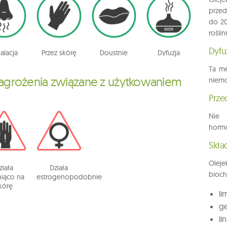
przed
do 20
rośli
Dyfu
alacja
Przez skórę
Doustnie
Dyfuzja
Ta me
agrożenia związane z użytkowaniem
niemo
Prze
Nie 
hormo
Skła
Oleje
ziała
Działa
bioch
niąco na
estrogenopodobnie
kórę
li
ge
li