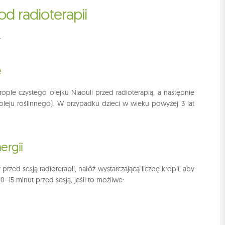
d radioterapii
+
e
rople czystego olejku Niaouli przed radioterapią, a następnie
oleju roślinnego). W przypadku dzieci w wieku powyżej 3 lat
ergii
ed sesją radioterapii, nałóż wystarczającą liczbę kropli, aby
15 minut przed sesją, jeśli to możliwe: