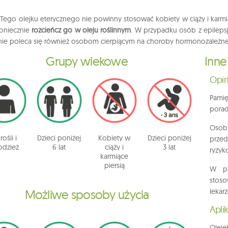
ego olejku eterycznego nie powinny stosować kobiety w ciąży i karmiące
koniecznie
rozcieńcz go w oleju roślinnym
. W przypadku osób z epilepsj
 nie poleca się również osobom cierpiącym na choroby hormonozależne
Grupy wiekowe
Inne
Opin
Pami
porad
Osoby
ośli i
Dzieci poniżej
Kobiety w
Dzieci poniżej
przed
odzież
6 lat
ciąży i
3 lat
ryzyk
karmiące
piersią
W pr
stoso
Możliwe sposoby użycia
lekar
Apli
Oleje