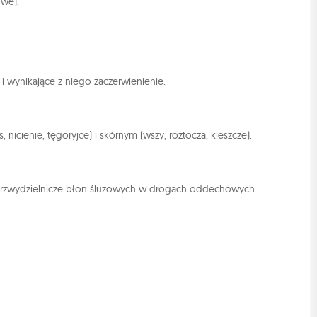
we):
i wynikające z niego zaczerwienienie.
 nicienie, tęgoryjce) i skórnym (wszy, roztocza, kleszcze).
wnątrzwydzielnicze błon śluzowych w drogach oddechowych.