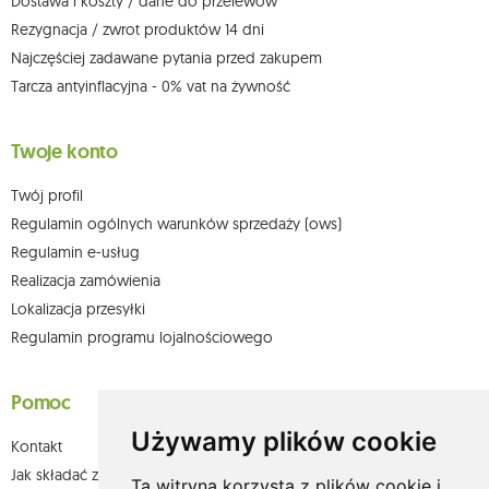
Dostawa i koszty / dane do przelewów
Więcej informacji:
www.mouton.pl/ODO
Rezygnacja / zwrot produktów 14 dni
Najczęściej zadawane pytania przed zakupem
Tarcza antyinflacyjna - 0% vat na żywność
Twoje konto
Twój profil
Regulamin ogólnych warunków sprzedaży (ows)
Regulamin e-usług
Realizacja zamówienia
Lokalizacja przesyłki
Regulamin programu lojalnościowego
Pomoc
Używamy plików cookie
Kontakt
Jak składać zamówienia w sklepie olium.pl?
Ta witryna korzysta z plików cookie i