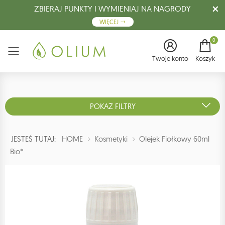
ZBIERAJ PUNKTY I WYMIENIAJ NA NAGRODY
WIĘCEJ
0
Menu
Twoje konto
Koszyk
POKAŻ FILTRY
JESTEŚ TUTAJ:
HOME
Kosmetyki
Olejek Fiołkowy 60ml
Bio*