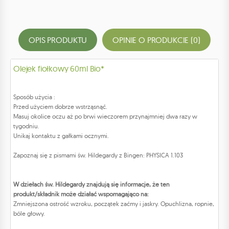
OPIS PRODUKTU
OPINIE O PRODUKCIE (0)
Olejek fiołkowy 60ml Bio*
Sposób użycia :
Przed użyciem dobrze wstrząsnąć.
Masuj okolice oczu aż po brwi wieczorem przynajmniej dwa razy w
tygodniu.
Unikaj kontaktu z gałkami ocznymi.
Zapoznaj się z pismami św. Hildegardy z Bingen: PHYSICA 1.103
W dziełach św. Hildegardy znajdują się informacje, że ten
produkt/składnik może działać wspomagająco na:
Zmniejszona ostrość wzroku, początek zaćmy i jaskry. Opuchlizna, ropnie,
bóle głowy.