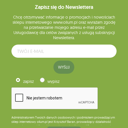
Zapisz się do Newslettera
Chcę otrzymywać informacje o promocjach i nowościach
sklepu internetowego www.olium.pl oraz wyrażam zgodę
na przetwarzanie mojego adresu e-mail przez
Usługodawcę dla celów związanych z usługą subskrypcji
Newslettera.
WYŚLIJ
zapisz
wypisz
Administratorem Twoich danych osobowych i podmiotem prowadzącym
sklep internetowy olium.pl jest Krzysztof Baran, prowadzący działalność
gospodarczą pod firmą: Mouton Interactive Krzysztof Baran wpisaną do