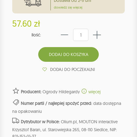
Dostawa od 2-5 dni
dowiedz się więcej
57.60 zł
Ilość:
DODAJ DO POCZEKALNI
Producent:
Ogrody Hildegardy
więcej
Numer partii / najlepiej spożyć przed:
data dostępna
na opakowaniu
Dytrybutor w Polsce:
Olium.pl, MOUTON interactive
Krzysztof Baran, ul. Starowiejska 265, 08-110 Siedlce, NIP:
821-152-01-37