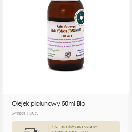
Olejek piołunowy 60ml Bio
Symbol: HU035
Informacja dotycząca dostawy