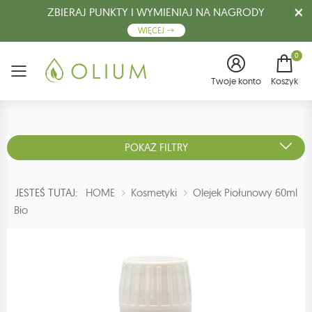
ZBIERAJ PUNKTY I WYMIENIAJ NA NAGRODY
WIĘCEJ
0
Menu
Twoje konto
Koszyk
POKAŻ FILTRY
JESTEŚ TUTAJ:
HOME
Kosmetyki
Olejek Piołunowy 60ml
Bio