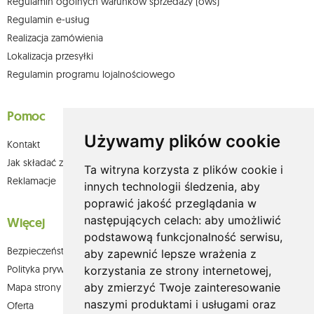
Regulamin ogólnych warunków sprzedaży (ows)
Regulamin e-usług
Realizacja zamówienia
Lokalizacja przesyłki
Regulamin programu lojalnościowego
Pomoc
Używamy plików cookie
Kontakt
Jak składać zamówienia w sklepie olium.pl?
Ta witryna korzysta z plików cookie i
Reklamacje
innych technologii śledzenia, aby
poprawić jakość przeglądania w
następujących celach:
aby umożliwić
Więcej
podstawową funkcjonalność serwisu
,
Bezpieczeństwo płatności
aby zapewnić lepsze wrażenia z
Polityka prywatności
korzystania ze strony internetowej
,
aby zmierzyć Twoje zainteresowanie
Mapa strony
naszymi produktami i usługami oraz
Oferta