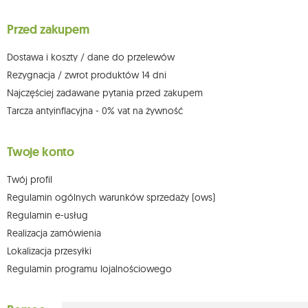
wniesienia skargi do organu nadzorczego oraz cofnięcia zgody w
dowolnym momencie bez wpływu na zgodność z prawem przetwarzania,
Przed zakupem
którego dokonano na podstawie zgody przed jej cofnięciem. W tym celu
możesz kontaktować się z działem obsługi klienta Mouton Interactive pod
adresem e-mail lub pisemnie na adres siedziby.
Dostawa i koszty / dane do przelewów
Więcej informacji:
www.mouton.pl/ODO
Rezygnacja / zwrot produktów 14 dni
Najczęściej zadawane pytania przed zakupem
Tarcza antyinflacyjna - 0% vat na żywność
Twoje konto
Twój profil
Regulamin ogólnych warunków sprzedaży (ows)
Regulamin e-usług
Realizacja zamówienia
Lokalizacja przesyłki
Regulamin programu lojalnościowego