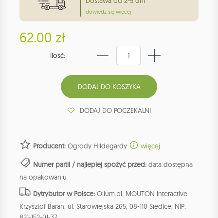
Dostawa od 2-5 dni
dowiedz się więcej
62.00 zł
Ilość:
DODAJ DO POCZEKALNI
Producent:
Ogrody Hildegardy
więcej
Numer partii / najlepiej spożyć przed:
data dostępna
na opakowaniu
Dytrybutor w Polsce:
Olium.pl, MOUTON interactive
Krzysztof Baran, ul. Starowiejska 265, 08-110 Siedlce, NIP:
821-152-01-37