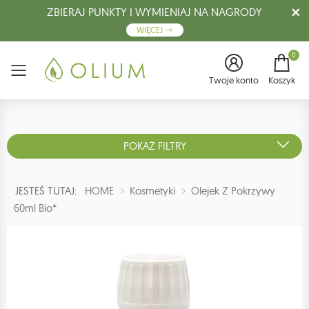
ZBIERAJ PUNKTY I WYMIENIAJ NA NAGRODY
WIĘCEJ
0
Menu
Twoje konto
Koszyk
POKAŻ FILTRY
JESTEŚ TUTAJ:
HOME
Kosmetyki
Olejek Z Pokrzywy
60ml Bio*