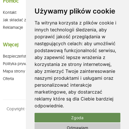
Pomoc
Używamy plików cookie
Kontakt
Jak składać zamówienia w sklepie olium.pl?
Ta witryna korzysta z plików cookie i
Reklamacje
innych technologii śledzenia, aby
poprawić jakość przeglądania w
następujących celach:
aby umożliwić
Więcej
podstawową funkcjonalność serwisu
,
Bezpieczeństwo płatności
aby zapewnić lepsze wrażenia z
Polityka prywatności
korzystania ze strony internetowej
,
aby zmierzyć Twoje zainteresowanie
Mapa strony
naszymi produktami i usługami oraz
Oferta
personalizować interakcje
marketingowe
,
aby dostarczać
reklamy które są dla Ciebie bardziej
odpowiednie
.
Copyright © olium.pl. Wszystkie prawa zastrzeżone. Designed by
MOUTON interactive
Zgoda
Zobacz nasz profil na:
Odmawiam