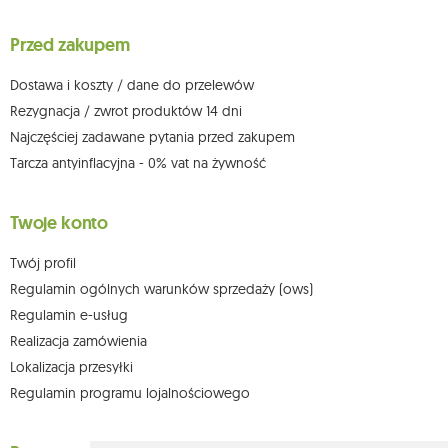
wniesienia skargi do organu nadzorczego oraz cofnięcia zgody w
dowolnym momencie bez wpływu na zgodność z prawem przetwarzania,
Przed zakupem
którego dokonano na podstawie zgody przed jej cofnięciem. W tym celu
możesz kontaktować się z działem obsługi klienta Mouton Interactive pod
adresem e-mail lub pisemnie na adres siedziby.
Dostawa i koszty / dane do przelewów
Więcej informacji:
www.mouton.pl/ODO
Rezygnacja / zwrot produktów 14 dni
Najczęściej zadawane pytania przed zakupem
Tarcza antyinflacyjna - 0% vat na żywność
Twoje konto
Twój profil
Regulamin ogólnych warunków sprzedaży (ows)
Regulamin e-usług
Realizacja zamówienia
Lokalizacja przesyłki
Regulamin programu lojalnościowego