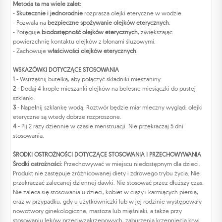
Metoda ta ma wiele zalet:
-
Skutecznie i jednorodnie
rozprasza olejki eteryczne w wodzie.
- Pozwala na
bezpieczne spożywanie olejków eterycznych
.
- Potęguje
biodostępność olejków eterycznych
, zwiększając
powierzchnię kontaktu olejków z błonami śluzowymi.
- Zachowuje
właściwości olejków eterycznych
.
WSKAZÓWKI DOTYCZĄCE STOSOWANIA
1
- Wstrząśnij butelką, aby połączyć składniki mieszaniny.
2
- Dodaj 4 krople mieszanki olejków na bolesne miesiączki do pustej
szklanki.
3
- Napełnij szklankę wodą. Roztwór będzie miał mleczny wygląd; olejki
eteryczne są wtedy dobrze rozproszone.
4
- Pij 2 razy dziennie w czasie menstruacji. Nie przekraczaj 5 dni
stosowania.
ŚRODKI OSTROŻNOŚCI DOTYCZĄCE STOSOWANIA I PRZECHOWYWANIA
Środki ostrożności:
Przechowywać w miejscu niedostępnym dla dzieci.
Produkt nie zastępuje zróżnicowanej diety i zdrowego trybu życia. Nie
przekraczać zalecanej dziennej dawki. Nie stosować przez dłuższy czas.
Nie zaleca się stosowania u dzieci, kobiet w ciąży i karmiących piersią,
oraz w przypadku, gdy u użytkowniczki lub w jej rodzinie występowały
nowotwory ginekologiczne, mastoza lub mięśniaki, a także przy
stosowaniu leków przeciwzakrzepowych, zaburzenia krzepnięcia krwi