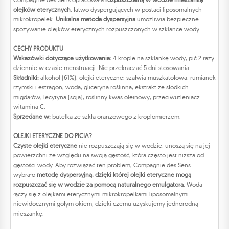
olejków eterycznych
, łatwo dyspergujących w postaci liposomalnych
mikrokropelek.
Unikalna metoda dyspersyjna
umożliwia bezpieczne
spożywanie olejków eterycznych rozpuszczonych w szklance wody.
CECHY PRODUKTU
Wskazówki dotyczące użytkowania:
4 krople na szklankę wody, pić 2 razy
dziennie w czasie menstruacji. Nie przekraczać 5 dni stosowania.
Składniki:
alkohol (61%), olejki eteryczne: szałwia muszkatołowa, rumianek
rzymski i estragon, woda, gliceryna roślinna, ekstrakt ze słodkich
migdałów, lecytyna (soja), roślinny kwas oleinowy, przeciwutleniacz:
witamina C.
Sprzedane w:
butelka ze szkła oranżowego z kroplomierzem.
OLEJKI ETERYCZNE DO PICIA?
Czyste olejki eteryczne
nie rozpuszczają się w wodzie, unoszą się na jej
powierzchni ze względu na swoją gęstość, która często jest niższa od
gęstości wody. Aby rozwiązać ten problem, Compagnie des Sens
wybrało
metodę dyspersyjną, dzięki której olejki eteryczne mogą
rozpuszczać się w wodzie za pomocą naturalnego emulgatora
. Woda
łączy się z olejkami eterycznymi mikrokropelkami liposomalnymi
niewidocznymi gołym okiem, dzięki czemu uzyskujemy jednorodną
mieszankę.