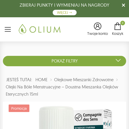
ZBIERAJ PUNKTY I WYMIENIAJ NA NAGRODY
WIĘCEJ
0
Menu
Twoje konto
Koszyk
POKAŻ FILTRY
JESTEŚ TUTAJ:
HOME
Olejkowe Mieszanki Zdrowotne
Olejki Na Bóle Menstruacyjne – Doustna Mieszanka Olejków
Eterycznych 15ml
Promocja