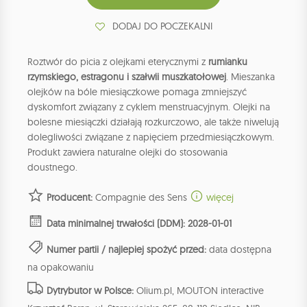
DODAJ DO POCZEKALNI
Roztwór do picia z olejkami eterycznymi z
rumianku
rzymskiego, estragonu i szałwii muszkatołowej
. Mieszanka
olejków na bóle miesiączkowe pomaga zmniejszyć
dyskomfort związany z cyklem menstruacyjnym. Olejki na
bolesne miesiączki działają rozkurczowo, ale także niwelują
dolegliwości związane z napięciem przedmiesiączkowym.
Produkt zawiera naturalne olejki do stosowania
doustnego.
Producent:
Compagnie des Sens
więcej
Data minimalnej trwałości (DDM): 2028-01-01
Numer partii / najlepiej spożyć przed:
data dostępna
na opakowaniu
Dytrybutor w Polsce:
Olium.pl, MOUTON interactive