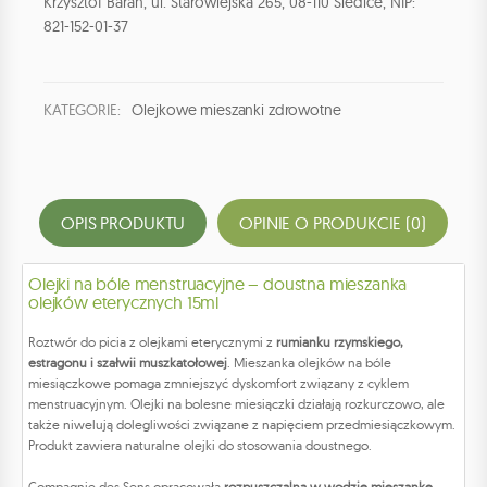
Krzysztof Baran, ul. Starowiejska 265, 08-110 Siedlce, NIP:
821-152-01-37
KATEGORIE:
Olejkowe mieszanki zdrowotne
OPIS PRODUKTU
OPINIE O PRODUKCIE (0)
Olejki na bóle menstruacyjne – doustna mieszanka
olejków eterycznych 15ml
Roztwór do picia z olejkami eterycznymi z
rumianku rzymskiego,
estragonu i szałwii muszkatołowej
. Mieszanka olejków na bóle
miesiączkowe pomaga zmniejszyć dyskomfort związany z cyklem
menstruacyjnym. Olejki na bolesne miesiączki działają rozkurczowo, ale
także niwelują dolegliwości związane z napięciem przedmiesiączkowym.
Produkt zawiera naturalne olejki do stosowania doustnego.
Compagnie des Sens opracowała
rozpuszczalną w wodzie mieszankę