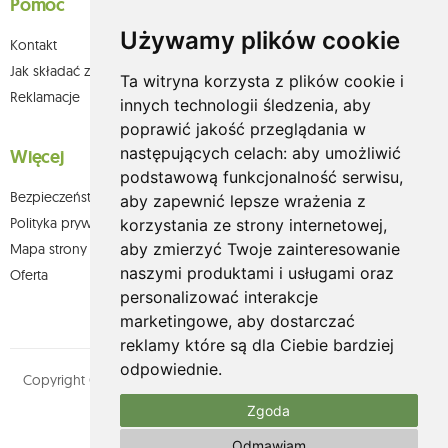
Pomoc
Używamy plików cookie
Kontakt
Jak składać zamówienia w sklepie olium.pl?
Ta witryna korzysta z plików cookie i
Reklamacje
innych technologii śledzenia, aby
poprawić jakość przeglądania w
następujących celach:
aby umożliwić
Więcej
podstawową funkcjonalność serwisu
,
Bezpieczeństwo płatności
aby zapewnić lepsze wrażenia z
Polityka prywatności
korzystania ze strony internetowej
,
aby zmierzyć Twoje zainteresowanie
Mapa strony
naszymi produktami i usługami oraz
Oferta
personalizować interakcje
marketingowe
,
aby dostarczać
reklamy które są dla Ciebie bardziej
odpowiednie
.
Copyright © olium.pl. Wszystkie prawa zastrzeżone. Designed by
MOUTON interactive
Zgoda
Zobacz nasz profil na:
Odmawiam